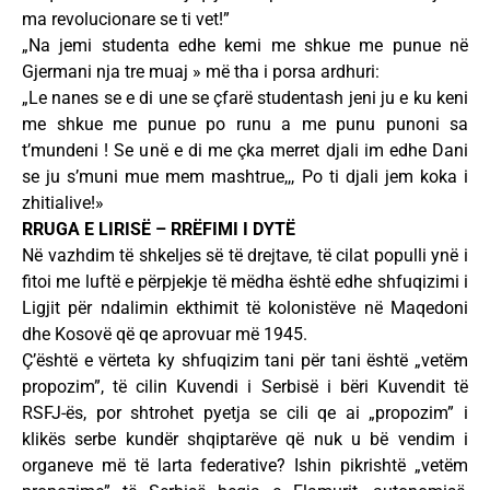
ma revolucionare se ti vet!”
„Na jemi studenta edhe kemi me shkue me punue në
Gjermani nja tre muaj » më tha i porsa ardhuri:
„Le nanes se e di une se çfarë studentash jeni ju e ku keni
me shkue me punue po runu a me punu punoni sa
t’mundeni ! Se unë e di me çka merret djali im edhe Dani
se ju s’muni mue mem mashtrue,,, Po ti djali jem koka i
zhitialive!»
RRUGA E LIRISË – RRËFIMI I DYTË
Në vazhdim të shkeljes së të drejtave, të cilat populli ynë i
fitoi me luftë e përpjekje të mëdha është edhe shfuqizimi i
Ligjit për ndalimin ekthimit të kolonistëve në Maqedoni
dhe Kosovë që qe aprovuar më 1945.
Ç’është e vërteta ky shfuqizim tani për tani është „vetëm
propozim”, të cilin Kuvendi i Serbisë i bëri Kuvendit të
RSFJ-ës, por shtrohet pyetja se cili qe ai „propozim” i
klikës serbe kundër shqiptarëve që nuk u bë vendim i
organeve më të larta federative? Ishin pikrishtë „vetëm