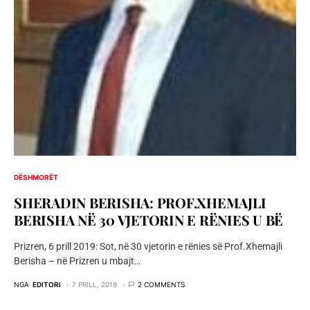
DËSHMORËT
SHERADIN BERISHA: PROF.XHEMAJLI
BERISHA NË 30 VJETORIN E RËNIES U BË
Prizren, 6 prill 2019: Sot, në 30 vjetorin e rënies së Prof.Xhemajli
Berisha – në Prizren u mbajt…
NGA
EDITORI
7 PRILL, 2019
2 COMMENTS