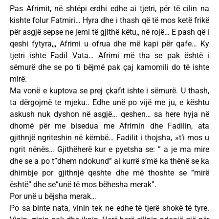
Pas Afrimit, në shtëpi erdhi edhe ai tjetri, për të cilin na
kishte folur Fatmiri… Hyra dhe i thash që të mos ketë frikë
për asgjë sepse ne jemi të gjithë këtu,, në rojë… E pash që i
qeshi fytyra,,, Afrimi u ofrua dhe më kapi për qafe… Ky
tjetri ishte Fadil Vata… Afrimi më tha se pak është i
sëmurë dhe se po ti bëjmë pak çaj kamomili do të ishte
mirë.
Ma vonë e kuptova se prej çkafit ishte i sëmurë. U thash,
ta dërgojmë te mjeku.. Edhe unë po vijë me ju, e kështu
askush nuk dyshon në asgjë… qeshen… sa here hyja në
dhomë për me bisedua me Afrimin dhe Fadilin, ata
gjithnjë ngriteshin në këmbë… Fadilit i thojsha, »t’i mos u
ngrit nënës… Gjithëherë kur e pyetsha se: ” a je ma mire
dhe se a po t”dhem ndokund” ai kurrë s’më ka thënë se ka
dhimbje por gjithnjë qeshte dhe më thoshte se “mirë
është” dhe se”unë të mos bëhesha merak”.
Por unë u bëjsha merak…
Po sa binte nata, vinin tek ne edhe të tjerë shokë të tyre.