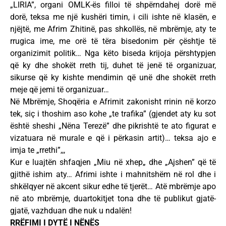
„LIRIA”, organi OMLK-ës filloi të shpërndahej dorë më
dorë, teksa me një kushëri timin, i cili ishte në klasën, e
njëjtë, me Afrim Zhitinë, pas shkollës, në mbrëmje, aty te
rrugica ime, me orë të tëra bisedonim për çështje të
organizimit politik… Nga këto biseda krijoja përshtypjen
që ky dhe shokët rreth tij, duhet të jenë të organizuar,
sikurse që ky kishte mendimin që unë dhe shokët rreth
meje që jemi të organizuar…
Në Mbrëmje, Shoqëria e Afrimit zakonisht rrinin në korzo
tek, siç i thoshim aso kohe „te trafika” (gjendet aty ku sot
është sheshi „Nëna Terezë” dhe pikrishtë te ato figurat e
vizatuara në murale e që i përkasin artit)… teksa ajo e
imja te „rrethi”,,,
Kur e luajtën shfaqjen „Miu në xhep„ dhe „Ajshen” që të
gjithë ishim aty… Afrimi ishte i mahnitshëm në rol dhe i
shkëlqyer në akcent sikur edhe të tjerët… Atë mbrëmje apo
në ato mbrëmje, duartokitjet tona dhe të publikut gjatë-
gjatë, vazhduan dhe nuk u ndalën!
RRËFIMI I DYTË I NËNËS