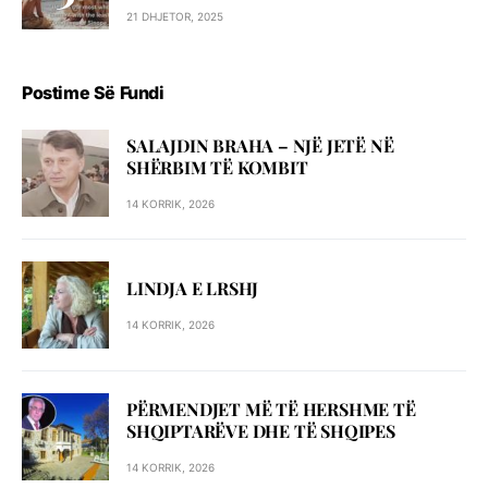
21 DHJETOR, 2025
Postime Së Fundi
SALAJDIN BRAHA – NJЁ JETЁ NЁ
SHЁRBIM TЁ KOMBIT
14 KORRIK, 2026
LINDJA E LRSHJ
14 KORRIK, 2026
PËRMENDJET MË TË HERSHME TË
SHQIPTARËVE DHE TË SHQIPES
14 KORRIK, 2026