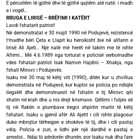
E përcollëm të gjithë dhe të gjithë qajtëm atë natë: i madh
e i vogël…
RRUGA E LIRISË – RRËFIMI I KATËRT
Lavdi fshatarit patriot!
Në demonstratat e 30 majit 1990 në Podujevë, rezistencë
t’madhe bëri Çeta e Llapit ku heroikisht bie në alltarin e
lirisë Ali Ajeti… Një natë më herët në takim me të ishte
Afrimi… Më 4.6.1989 nga torturat e policisë serbomadhe
vdes fshatari patriot Isak Namon Hajdini – Xhakja, nga
fshati Mirovc i Podujevës.
Isaku më 30 maj të këtij viti (1990), ditën kur u zhvillua
demonstrata në Podujevë, kur kuptoi se policia po ndiqte
ilegalët dhe demonstruesit në fshatin e tij Mirovc qiti
shatin në krah dhe u nis drejt krismave. Qëllimi i futjes së
tij në flakën e plumbave tregoi shpirtin martir të këtij
fshatari. Isaku u gjend afër Ali Ajetit i cili ishte plagosur
duke mbrojtur tërheqjen e shokëve të tij, dhe i cili pastaj
vdiq. Policia e zuri, e lidhi për një dardhë e pastaj e
arrestoi… Ndaj tij përdorën dhunën, por Isaku nuk dha fare