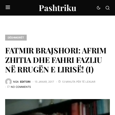
Pashtriku
DËSHMORËT
FATMIR BRAJSHORI: AFRIM
ZHITIA DHE FAHRI FAZLIU
NË RRUGËN E LIRISË! (I)
NGA
EDITORI
15 JANAR, 2017
13 MINUTA PËR TË LEXUAR
NO COMMENTS