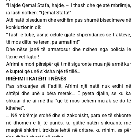
“Hajde Qemal Stafa, hajde, – I thash dhe që atë mbrëmje,
ia lash nofkën: “Qemal Stafa!”
Atë natë biseduam dhe erdhëm pas shumë bisedimeve në
konkluzionin që:
“Tash e tutje, asnjë celulë gjatë shpërndarjes së trakteve,
të mos dilte në teren, pa armatim!”
Dhe nëse janë të armatosur dhe nxihen nga policia le
t’jenë vet fajtor!
Afrimi e mori përsipër që t’më siguronte mua një armë kur
e kuptoi që unë s’kisha një të tillë…
RRËFIMI I KATËRT I NËNËS
Pas shkuarjes së Fadilit, Afrimi një natë nuk erdhi në
shtëpi dhe unë u bëra merak… E pyeta djalin, se ku ka
shkuar dhe ai më tha “që të mos bëhem merak se do të
kthehet”.
… Në mbrëmje erdhë dhe si zakonisht, para se të shkonte
në dhomën e tij të punës, ku gjithë natën shkruante me
maqinë shkrimi, trokiste lehtë në dritare, ku rrinim, sa për