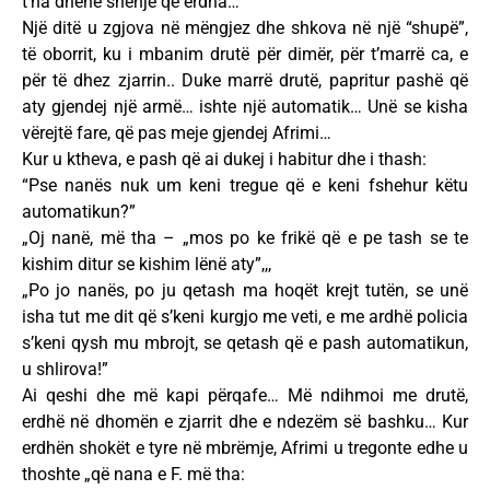
t’na dhënë shenjë që erdha…
Një ditë u zgjova në mëngjez dhe shkova në një “shupë”,
të oborrit, ku i mbanim drutë për dimër, për t’marrë ca, e
për të dhez zjarrin.. Duke marrë drutë, papritur pashë që
aty gjendej një armë… ishte një automatik… Unë se kisha
vërejtë fare, që pas meje gjendej Afrimi…
Kur u ktheva, e pash që ai dukej i habitur dhe i thash:
“Pse nanës nuk um keni tregue që e keni fshehur këtu
automatikun?”
„Oj nanë, më tha – „mos po ke frikë që e pe tash se te
kishim ditur se kishim lënë aty”,,,
„Po jo nanës, po ju qetash ma hoqët krejt tutën, se unë
isha tut me dit që s’keni kurgjo me veti, e me ardhë policia
s’keni qysh mu mbrojt, se qetash që e pash automatikun,
u shlirova!”
Ai qeshi dhe më kapi përqafe… Më ndihmoi me drutë,
erdhë në dhomën e zjarrit dhe e ndezëm së bashku… Kur
erdhën shokët e tyre në mbrëmje, Afrimi u tregonte edhe u
thoshte „që nana e F. më tha: