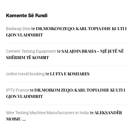
Komente Së Fundi
DR.MOIKOM ZEQO: KARL TOPIA DHE KULTI I
Badwap Desi
te
GJON VLADIMIRIT
SALAJDIN BRAHA – NJЁ JETЁ NЁ
Cement Testing Equipment
te
SHЁRBIM TЁ KOMBIT
LUFTA E KOSHARES
online travel booking
te
DR.MOIKOM ZEQO: KARL TOPIA DHE KULTI I
IPTV France
te
GJON VLADIMIRIT
ALEKSANDËR
Wire Testing Machine Manufacturers in India
te
MOISIU …