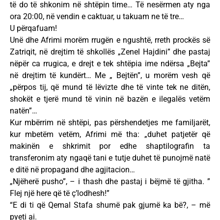
të do të shkonim në shtëpin time… Të nesërmen aty nga
ora 20:00, në vendin e caktuar, u takuam ne të tre…
U përqafuam!
Unë dhe Afrimi morëm rrugën e ngushtë, rreth prockës së
Zatriqit, në drejtim të shkollës „Zenel Hajdini” dhe pastaj
nëpër ca rrugica, e drejt e tek shtëpia ime ndërsa „Bejta”
në drejtim të kundërt… Me „ Bejtën”, u morëm vesh që
„përpos tij, që mund të lëvizte dhe të vinte tek ne ditën,
shokët e tjerë mund të vinin në bazën e ilegalës vetëm
natën”…
Kur mbërrim në shtëpi, pas përshendetjes me familjarët,
kur mbetëm vetëm, Afrimi më tha: „duhet patjetër që
makinën e shkrimit por edhe shaptilografin ta
transferonim aty ngaqë tani e tutje duhet të punojmë natë
e ditë në propagand dhe agjitacion…
„Njëherë pusho”, – i thash dhe pastaj i bëjmë të gjitha. ”
Flej një here që të ç’lodhesh!”
“E di ti që Qemal Stafa shumë pak gjumë ka bë?, – më
pyeti ai.