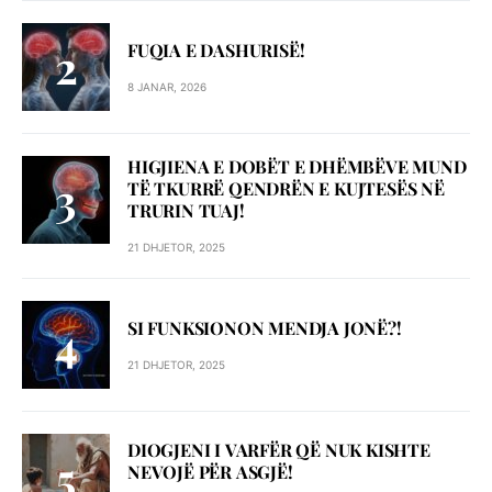
FUQIA E DASHURISË!
8 JANAR, 2026
HIGJIENA E DOBËT E DHËMBËVE MUND
TË TKURRË QENDRËN E KUJTESËS NË
TRURIN TUAJ!
21 DHJETOR, 2025
SI FUNKSIONON MENDJA JONË?!
21 DHJETOR, 2025
DIOGJENI I VARFËR QË NUK KISHTE
NEVOJË PËR ASGJË!