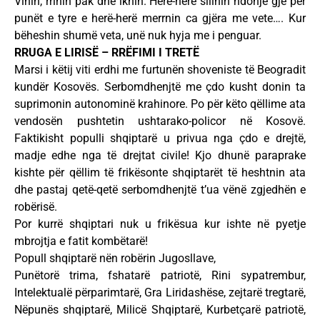
Vinin, rrinin pak dhe iknin. Herë-herë sillnin ndonjë gjë për
punët e tyre e herë-herë merrnin ca gjëra me vete…. Kur
bëheshin shumë veta, unë nuk hyja me i penguar.
RRUGA E LIRISË – RRËFIMI I TRETË
Marsi i këtij viti erdhi me furtunën shoveniste të Beogradit
kundër Kosovës. Serbomdhenjtë me çdo kusht donin ta
suprimonin autonominë krahinore. Po për këto qëllime ata
vendosën pushtetin ushtarako-policor në Kosovë.
Faktikisht populli shqiptarë u privua nga çdo e drejtë,
madje edhe nga të drejtat civile! Kjo dhunë paraprake
kishte për qëllim të frikësonte shqiptarët të heshtnin ata
dhe pastaj qetë-qetë serbomdhenjtë t’ua vënë zgjedhën e
robërisë.
Por kurrë shqiptari nuk u frikësua kur ishte në pyetje
mbrojtja e fatit kombëtarë!
Popull shqiptarë nën robërin Jugosllave,
Punëtorë trima, fshatarë patriotë, Rini sypatrembur,
Intelektualë përparimtarë, Gra Liridashëse, zejtarë tregtarë,
Nëpunës shqiptarë, Milicë Shqiptarë, Kurbetçarë patriotë,