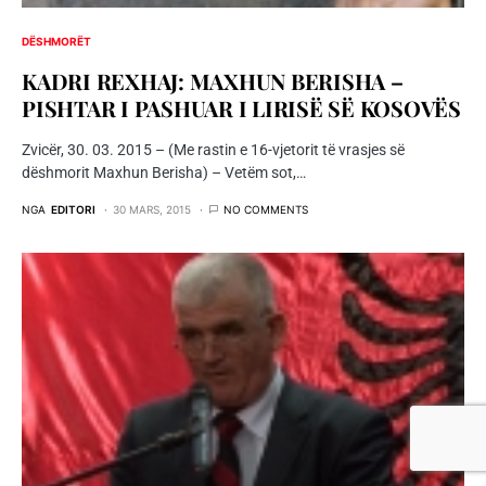
DËSHMORËT
KADRI REXHAJ: MAXHUN BERISHA –
PISHTAR I PASHUAR I LIRISË SË KOSOVËS
Zvicër, 30. 03. 2015 – (Me rastin e 16-vjetorit të vrasjes së
dëshmorit Maxhun Berisha) – Vetëm sot,…
NGA
EDITORI
30 MARS, 2015
NO COMMENTS