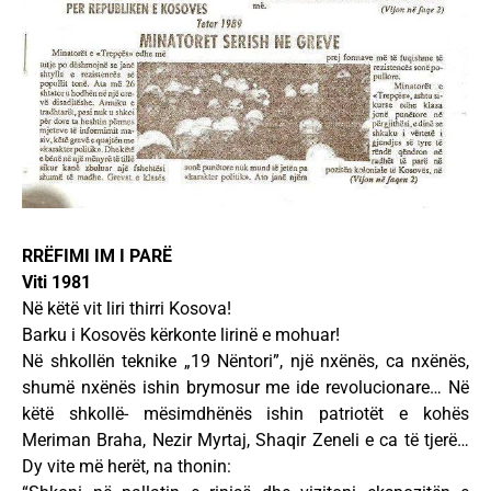
RRËFIMI IM I PARË
Viti 1981
Në këtë vit liri thirri Kosova!
Barku i Kosovës kërkonte lirinë e mohuar!
Në shkollën teknike „19 Nëntori”, një nxënës, ca nxënës,
shumë nxënës ishin brymosur me ide revolucionare… Në
këtë shkollë- mësimdhënës ishin patriotët e kohës
Meriman Braha, Nezir Myrtaj, Shaqir Zeneli e ca të tjerë…
Dy vite më herët, na thonin: