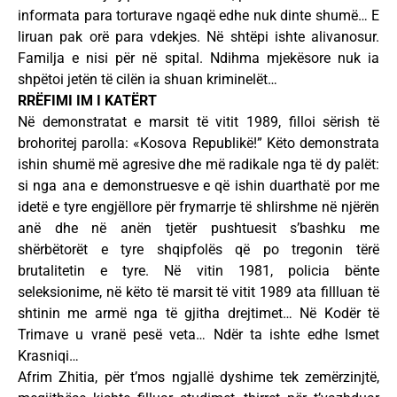
informata para torturave ngaqë edhe nuk dinte shumë… E
liruan pak orë para vdekjes. Në shtëpi ishte alivanosur.
Familja e nisi për në spital. Ndihma mjekësore nuk ia
shpëtoi jetën të cilën ia shuan kriminelët…
RRËFIMI IM I KATËRT
Në demonstratat e marsit të vitit 1989, filloi sërish të
brohoritej parolla: «Kosova Republikë!” Këto demonstrata
ishin shumë më agresive dhe më radikale nga të dy palët:
si nga ana e demonstruesve e që ishin duarthatë por me
idetë e tyre engjëllore për frymarrje të shlirshme në njërën
anë dhe në anën tjetër pushtuesit s’bashku me
shërbëtorët e tyre shqipfolës që po tregonin tërë
brutalitetin e tyre. Në vitin 1981, policia bënte
seleksionime, në këto të marsit të vitit 1989 ata fillluan të
shtinin me armë nga të gjitha drejtimet… Në Kodër të
Trimave u vranë pesë veta… Ndër ta ishte edhe Ismet
Krasniqi…
Afrim Zhitia, për t’mos ngjallë dyshime tek zemërzinjtë,