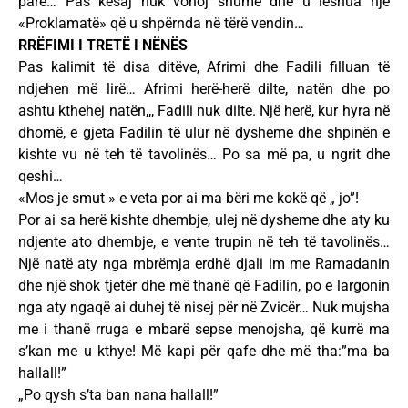
parë… Pas kësaj nuk vonoj shumë dhe u lëshua një
«Proklamatë» që u shpërnda në tërë vendin…
RRËFIMI I TRETË I NËNËS
Pas kalimit të disa ditëve, Afrimi dhe Fadili filluan të
ndjehen më lirë… Afrimi herë-herë dilte, natën dhe po
ashtu kthehej natën,,, Fadili nuk dilte. Një herë, kur hyra në
dhomë, e gjeta Fadilin të ulur në dysheme dhe shpinën e
kishte vu në teh të tavolinës… Po sa më pa, u ngrit dhe
qeshi…
«Mos je smut » e veta por ai ma bëri me kokë që „ jo”!
Por ai sa herë kishte dhembje, ulej në dysheme dhe aty ku
ndjente ato dhembje, e vente trupin në teh të tavolinës…
Një natë aty nga mbrëmja erdhë djali im me Ramadanin
dhe një shok tjetër dhe më thanë që Fadilin, po e largonin
nga aty ngaqë ai duhej të nisej për në Zvicër… Nuk mujsha
me i thanë rruga e mbarë sepse menojsha, që kurrë ma
s’kan me u kthye! Më kapi për qafe dhe më tha:”ma ba
hallall!”
„Po qysh s’ta ban nana hallall!”