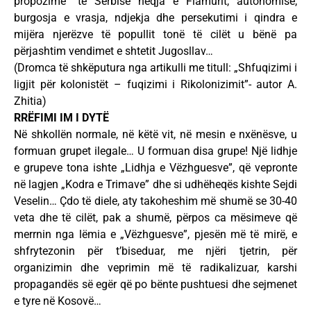
propozime” të Serbisë heqja e Flamurit, autonomisë,
burgosja e vrasja, ndjekja dhe persekutimi i qindra e
mijëra njerëzve të popullit tonë të cilët u bënë pa
përjashtim vendimet e shtetit Jugosllav…
(Dromca të shkëputura nga artikulli me titull: „Shfuqizimi i
ligjit për kolonistët – fuqizimi i Rikolonizimit”- autor A.
Zhitia)
RRËFIMI IM I DYTË
Në shkollën normale, në këtë vit, në mesin e nxënësve, u
formuan grupet ilegale… U formuan disa grupe! Një lidhje
e grupeve tona ishte „Lidhja e Vëzhguesve”, që vepronte
në lagjen „Kodra e Trimave” dhe si udhëheqës kishte Sejdi
Veselin… Çdo të diele, aty takoheshim më shumë se 30-40
veta dhe të cilët, pak a shumë, përpos ca mësimeve që
merrnin nga lëmia e „Vëzhguesve”, pjesën më të mirë, e
shfrytezonin për t’biseduar, me njëri tjetrin, për
organizimin dhe veprimin më të radikalizuar, karshi
propagandës së egër që po bënte pushtuesi dhe sejmenet
e tyre në Kosovë…