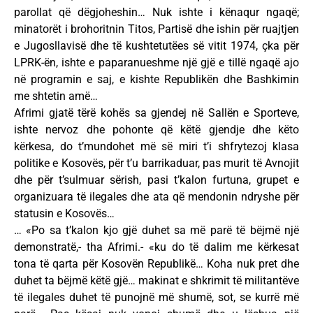
parollat që dëgjoheshin… Nuk ishte i kënaqur ngaqë;
minatorët i brohoritnin Titos, Partisë dhe ishin për ruajtjen
e Jugosllavisë dhe të kushtetutëes së vitit 1974, çka për
LPRK-ën, ishte e paparanueshme një gjë e tillë ngaqë ajo
në programin e saj, e kishte Republikën dhe Bashkimin
me shtetin amë…
Afrimi gjatë tërë kohës sa gjendej në Sallën e Sporteve,
ishte nervoz dhe pohonte që këtë gjendje dhe këto
kërkesa, do t’mundohet më së miri t’i shfrytezoj klasa
politike e Kosovës, për t’u barrikaduar, pas murit të Avnojit
dhe për t’sulmuar sërish, pasi t’kalon furtuna, grupet e
organizuara të ilegales dhe ata që mendonin ndryshe për
statusin e Kosovës…
… «Po sa t’kalon kjo gjë duhet sa më parë të bëjmë një
demonstratë,- tha Afrimi.- «ku do të dalim me kërkesat
tona të qarta për Kosovën Republikë… Koha nuk pret dhe
duhet ta bëjmë këtë gjë… makinat e shkrimit të militantëve
të ilegales duhet të punojnë më shumë, sot, se kurrë më