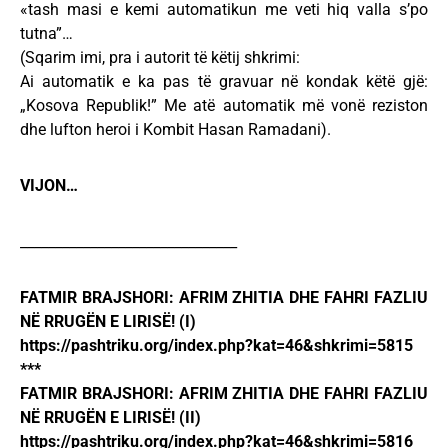
«tash masi e kemi automatikun me veti hiq valla s’po
tutna”…
(Sqarim imi, pra i autorit të këtij shkrimi:
Ai automatik e ka pas të gravuar në kondak këtë gjë:
„Kosova Republik!” Me atë automatik më vonë reziston
dhe lufton heroi i Kombit Hasan Ramadani).
VIJON…
_______________________________
FATMIR BRAJSHORI: AFRIM ZHITIA DHE FAHRI FAZLIU
NË RRUGËN E LIRISË! (I)
https://pashtriku.org/index.php?kat=46&shkrimi=5815
***
FATMIR BRAJSHORI: AFRIM ZHITIA DHE FAHRI FAZLIU
NË RRUGËN E LIRISË! (II)
https://pashtriku.org/index.php?kat=46&shkrimi=5816