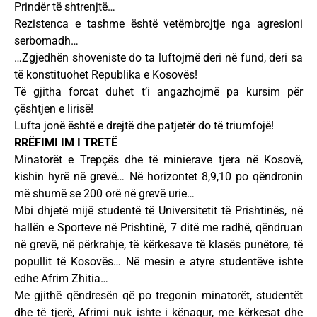
Prindër të shtrenjtë…
Rezistenca e tashme është vetëmbrojtje nga agresioni
serbomadh…
…Zgjedhën shoveniste do ta luftojmë deri në fund, deri sa
të konstituohet Republika e Kosovës!
Të gjitha forcat duhet t’i angazhojmë pa kursim për
çështjen e lirisë!
Lufta jonë është e drejtë dhe patjetër do të triumfojë!
RRËFIMI IM I TRETË
Minatorët e Trepçës dhe të minierave tjera në Kosovë,
kishin hyrë në grevë… Në horizontet 8,9,10 po qëndronin
më shumë se 200 orë në grevë urie…
Mbi dhjetë mijë studentë të Universitetit të Prishtinës, në
hallën e Sporteve në Prishtinë, 7 ditë me radhë, qëndruan
në grevë, në përkrahje, të kërkesave të klasës punëtore, të
popullit të Kosovës… Në mesin e atyre studentëve ishte
edhe Afrim Zhitia…
Me gjithë qëndresën që po tregonin minatorët, studentët
dhe të tjerë, Afrimi nuk ishte i kënaqur, me kërkesat dhe