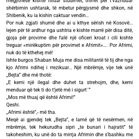
megjithëse kishte filluar studimet, thirret për t’vazhduar
shërbimin ushtarak, të mbetur përgjysmë dhe shkon, në
Shibenik, ku ia kishin caktuar vendin…
Por nuk zgjati shumë dhe ai u kthye sërish në Kosovë…
lejen për të ardhur nga ushtria e kishte marrë për disa ditë,
gjoja për provime dhe falë një oficeri kroat i cili kishte
treguar «mirëkuptim për provimet e Afrimit»…. Por Afrimi,
nuk do të kthehej më!
Ishte burgos Shaban Muja me disa militantë të tij dhe nga
kjo Afrimi ndihej i rrezikuar… Një mbrëmje, vije tek unë
„Bejta” dhe më thotë:
„E kemi një ilegal dhe duhet ta strehojm, dhe, kemi
menduar që tek ti do t’jetë më i sigurt¨”
„Mos më thuaj që është Afrimi!”
Qeshi.
„Afrimi është”,- më tha.
Meqë ai gjendej tek „Bejta”, e lamë që të nesërmen, në
mbrëmje, tek hekurudha sipri „te bunari i hajratit” të
takoheshim, ku unë do ta mirrja Afrimin dhe s’bashku me