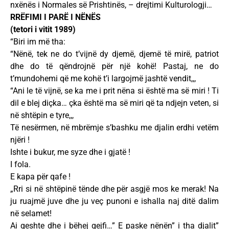
nxënës i Normales së Prishtinës, – drejtimi Kulturologji…
RRËFIMI I PARË I NËNËS
(tetori i vitit 1989)
“Biri im më tha:
“Nënë, tek ne do t’vijnë dy djemë, djemë të mirë, patriot
dhe do të qëndrojnë për një kohë! Pastaj, ne do
t’mundohemi që me kohë t’i largojmë jashtë vendit,,,
“Ani le të vijnë, se ka me i prit nëna si është ma së miri ! Ti
dil e blej diçka… çka është ma së miri që ta ndjejn veten, si
në shtëpin e tyre,,,
Të nesërmen, në mbrëmje s’bashku me djalin erdhi vetëm
njëri !
Ishte i bukur, me syze dhe i gjatë !
I fola.
E kapa për qafe !
„Rri si në shtëpinë tënde dhe për asgjë mos ke merak! Na
ju ruajmë juve dhe ju veç punoni e ishalla naj ditë dalim
në selamet!
Ai qeshte dhe i bëhej qejfi…” E paske nënën” i tha djalit”