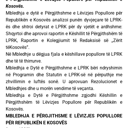
Kosovës.
Mbledhja e dytë e Përgjithshme e Lëvizjes Popullore për
Republikën e Kosovës analizoi punën dyvjeçare të LPRK-
ës dhe shtroi detyrat e LPRK për dy vjetët e ardhshme:
Shqyrtoi dhe aprovoi raportin e Këshillit të Përgjithshëm të
LPRK, Raportin e Kolegjiumit të Redaksisë së „Zërit
tëKosovës”.
Në Mbledhje u dëgjua fjala e këshillave popullore të LPRK
dhe të të thirrurve.
Mbledhja e Dytë e Përgjithshme e LPRK bëri ndryshimin
në Programin dhe Statutin e LPRK-së në përputhje me
zhvillimin e luftës sonë. U aprovuan Rezolucionet e
Mbledhjes dhe u morën vendime të veçanta.
Mbledhja e Dytë e Përgjithshme zgjodhi Këshillin e
Përgjithshëm të Lëvizjes Popullore për Republikën e
Kosovës.
MBLEDHJA E PËRGJITHSME E LËVIZJES POPULLORE
PËR REPUBLIKËN E KOSOVËS