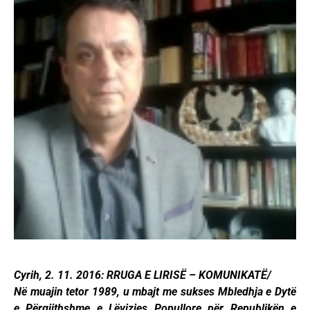
Cyrih, 2. 11. 2016: RRUGA E LIRISË – KOMUNIKATË/
Në muajin tetor 1989, u mbajt me sukses Mbledhja e Dytë
e Përgjithshme e Lëvizjes Popullore për Republikën e