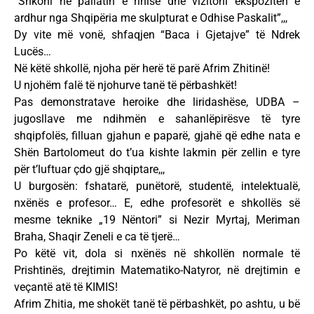
“Shkoni në pallatin e rinisë dhe vizitoni ekspozitën e
ardhur nga Shqipëria me skulpturat e Odhise Paskalit”,,,
Dy vite më vonë, shfaqjen “Baca i Gjetajve” të Ndrek
Lucës…
Në këtë shkollë, njoha për herë të parë Afrim Zhitinë!
U njohëm falë të njohurve tanë të përbashkët!
Pas demonstratave heroike dhe liridashëse, UDBA –
jugosllave me ndihmën e sahanlëpirësve të tyre
shqipfolës, filluan gjahun e paparë, gjahë që edhe nata e
Shën Bartolomeut do t’ua kishte lakmin për zellin e tyre
për t’luftuar çdo gjë shqiptare,,,
U burgosën: fshatarë, punëtorë, studentë, intelektualë,
nxënës e profesor… E, edhe profesorët e shkollës së
mesme teknike „19 Nëntori” si Nezir Myrtaj, Meriman
Braha, Shaqir Zeneli e ca të tjerë…
Po këtë vit, dola si nxënës në shkollën normale të
Prishtinës, drejtimin Matematiko-Natyror, në drejtimin e
veçantë atë të KIMIS!
Afrim Zhitia, me shokët tanë të përbashkët, po ashtu, u bë