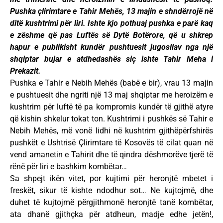
Pushka çlirimtare e Tahir Mehës, 13 majin e shndërrojë në
ditë kushtrimi për liri. Ishte kjo pothuaj pushka e parë kaq
e zëshme që pas Luftës së Dytë Botërore, që u shkrep
hapur e publikisht kundër pushtuesit jugosllav nga një
shqiptar bujar e atdhedashës siç ishte Tahir Meha i
Prekazit.
Pushka e Tahir e Nebih Mehës (babë e bir), vrau 13 majin
e pushtuesit dhe ngriti një 13 maj shqiptar me heroizëm e
kushtrim për luftë të pa kompromis kundër të gjithë atyre
që kishin shkelur tokat ton. Kushtrimi i pushkës së Tahir e
Nebih Mehës, më vonë lidhi në kushtrim gjithëpërfshirës
pushkët e Ushtrisë Çlirimtare të Kosovës të cilat quan në
vend amanetin e Tahirit dhe të qindra dëshmorëve tjerë të
rënë për liri e bashkim kombëtar…
Sa shpejt ikën vitet, por kujtimi për heronjtë mbetet i
freskët, sikur të kishte ndodhur sot… Ne kujtojmë, dhe
duhet të kujtojmë përgjithmonë heronjtë tanë kombëtar,
ata dhanë gjithçka për atdheun, madje edhe jetën!,