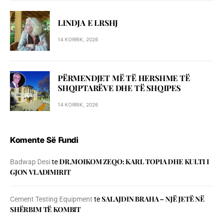
LINDJA E LRSHJ
14 KORRIK, 2026
PËRMENDJET MË TË HERSHME TË
SHQIPTARËVE DHE TË SHQIPES
14 KORRIK, 2026
Komente Së Fundi
DR.MOIKOM ZEQO: KARL TOPIA DHE KULTI I
Badwap Desi
te
GJON VLADIMIRIT
SALAJDIN BRAHA – NJЁ JETЁ NЁ
Cement Testing Equipment
te
SHЁRBIM TЁ KOMBIT