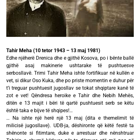
Tahir Meha (10 tetor 1943 – 13 maj 1981)
Edhe njëherë Drenica dhe e gjithë Kosova, po i bënte ballë
gjithë asaj makinerie ushtarake të pushtuesve
serbosllavë. Trimi Tahir Meha ishte fortifikuar në kullën e
vet, si dikur Oso Kuka, dhe po priste momentin e duhur për
t’i treguar pushtuesit jugosllav se tokat shqiptare kanë të
zot e vet! Qëndresa heroike e Tahir dhe Nebih Mehës,
ditën e 13 majit i bëri të qartë pushtuesit serb se këtu
është taka e bijve të shqipes!…
… Na ishte një herë një 13 maj (dita e themelimit të
milicisë jugosllave). UDB-ja, dëshironte që këtë festë ta
shënonte si fitimtare, duke e arrestuar dhe nënshtruar