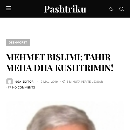
Pashtriku
DËSHMORËT
MEHMET BISLIMI: TAHIR
MEHA DHA KUSHTRIMIN!
NGA
EDITORI
12 MAJ, 2019
5 MINUTA PËR TË LEXUAR
NO COMMENTS