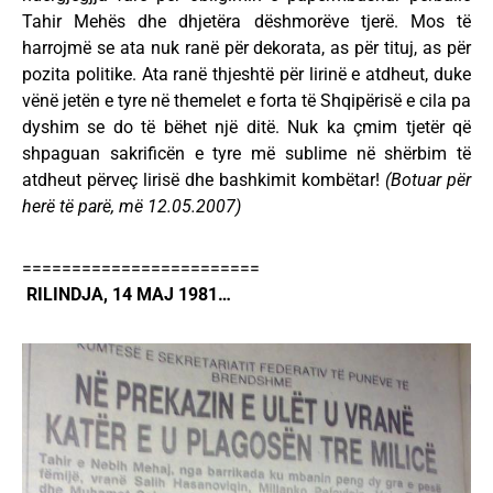
Tahir Mehës dhe dhjetëra dëshmorëve tjerë. Mos të
harrojmë se ata nuk ranë për dekorata, as për tituj, as për
pozita politike. Ata ranë thjeshtë për lirinë e atdheut, duke
vënë jetën e tyre në themelet e forta të Shqipërisë e cila pa
dyshim se do të bëhet një ditë. Nuk ka çmim tjetër që
shpaguan sakrificën e tyre më sublime në shërbim të
atdheut përveç lirisë dhe bashkimit kombëtar!
(Botuar për
herë të parë, më 12.05.2007)
========================
RILINDJA, 14 MAJ 1981…