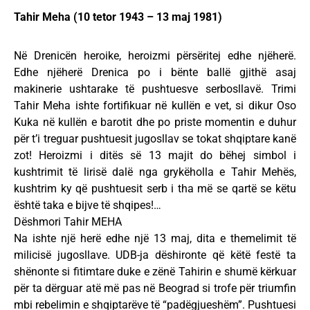
Tahir Meha (10 tetor 1943 – 13 maj 1981)
Në Drenicën heroike, heroizmi përsëritej edhe njëherë.
Edhe njëherë Drenica po i bënte ballë gjithë asaj
makinerie ushtarake të pushtuesve serbosllavë. Trimi
Tahir Meha ishte fortifikuar në kullën e vet, si dikur Oso
Kuka në kullën e barotit dhe po priste momentin e duhur
për t’i treguar pushtuesit jugosllav se tokat shqiptare kanë
zot! Heroizmi i ditës së 13 majit do bëhej simbol i
kushtrimit të lirisë dalë nga grykëholla e Tahir Mehës,
kushtrim ky që pushtuesit serb i tha më se qartë se këtu
është taka e bijve të shqipes!…
Dëshmori Tahir MEHA
Na ishte një herë edhe një 13 maj, dita e themelimit të
milicisë jugosllave. UDB-ja dëshironte që këtë festë ta
shënonte si fitimtare duke e zënë Tahirin e shumë kërkuar
për ta dërguar atë më pas në Beograd si trofe për triumfin
mbi rebelimin e shqiptarëve të “padëgjueshëm”. Pushtuesi