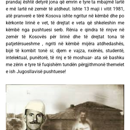
prandaj është detyrë jona që emrin e tyre ta mbajmë lartë
e më lartë në zemër të atdheut. Ishte 13 maji i vitit 1981,
atë pranverë e tërë Kosova ishte ngritur në këmbë dhe po
kërkonte lirinë e vet, të drejtat e veta që shkeleshin me
këmbë nga pushtuesi serb. Rënia e qindra të rinjve në
zemër të Kosovës për lirinë dhe të drejtat tona të
patjetërsueshme , ngriti në këmbë mijëra atdhedashës,
bijë të kombit tonë si; djem e vajza, nxënës, studentë,
intelektual, punëtorë, të rinj e të moshuar- ata së bashku
me zërin e tyre të fuqishëm tundën përgjithmonë themelet
e ish Jugosllavisë pushtuese!