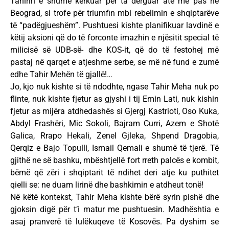
Tahirin e shumë kërkuar për ta dërguar atë më pas në
Beograd, si trofe për triumfin mbi rebelimin e shqiptarëve
të “padëgjueshëm”. Pushtuesi kishte planifikuar lavdinë e
këtij aksioni që do të forconte imazhin e njësitit special të
milicisë së UDB-së- dhe KOS-it, që do të festohej më
pastaj në qarqet e atjeshme serbe, se më në fund e zumë
edhe Tahir Mehën të gjallë!…
Jo, kjo nuk kishte si të ndodhte, ngase Tahir Meha nuk po
flinte, nuk kishte fjetur as gjyshi i tij Emin Lati, nuk kishin
fjetur as mijëra atdhedashës si Gjergj Kastrioti, Oso Kuka,
Abdyl Frashëri, Mic Sokoli, Bajram Curri, Azem e Shotë
Galica, Rrapo Hekali, Zenel Gjleka, Shpend Dragobia,
Qerqiz e Bajo Topulli, Ismail Qemali e shumë të tjerë. Të
gjithë ne së bashku, mbështjellë fort rreth palcës e kombit,
bëmë që zëri i shqiptarit të ndihet deri atje ku puthitet
qielli se: ne duam lirinë dhe bashkimin e atdheut tonë!
Në këtë kontekst, Tahir Meha kishte bërë syrin pishë dhe
gjoksin digë për t’i matur me pushtuesin. Madhështia e
asaj pranverë të lulëkuqeve të Kosovës. Pa dyshim se