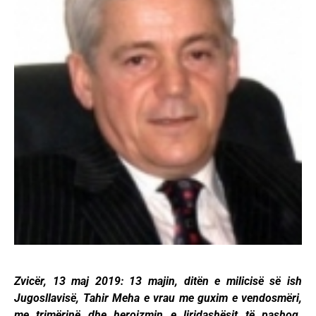
Zvicër, 13 maj 2019: 13 majin, ditën e milicisë së ish
Jugosllavisë, Tahir Meha e vrau me guxim e vendosmëri,
me trimërinë dhe heroizmin e liridashësit të pashoq.