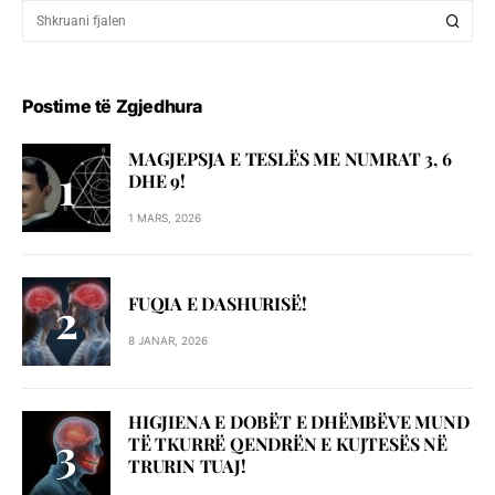
Postime të Zgjedhura
MAGJEPSJA E TESLËS ME NUMRAT 3, 6
DHE 9!
1 MARS, 2026
FUQIA E DASHURISË!
8 JANAR, 2026
HIGJIENA E DOBËT E DHËMBËVE MUND
TË TKURRË QENDRËN E KUJTESËS NË
TRURIN TUAJ!