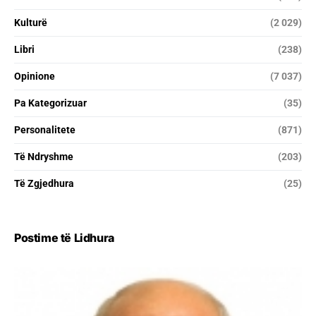
Kulturë
(2 029)
Libri
(238)
Opinione
(7 037)
Pa Kategorizuar
(35)
Personalitete
(871)
Të Ndryshme
(203)
Të Zgjedhura
(25)
Postime të Lidhura