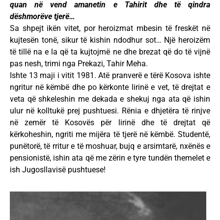
quan në vend amanetin e Tahirit dhe të qindra
dëshmorëve tjerë…
Sa shpejt ikën vitet, por heroizmat mbesin të freskët në
kujtesën tonë, sikur të kishin ndodhur sot… Një heroizëm
të tillë na e la që ta kujtojmë ne dhe brezat që do të vijnë
pas nesh, trimi nga Prekazi, Tahir Meha.
Ishte 13 maji i vitit 1981. Atë pranverë e tërë Kosova ishte
ngritur në këmbë dhe po kërkonte lirinë e vet, të drejtat e
veta që shkeleshin me dekada e shekuj nga ata që ishin
ulur në kolltukë prej pushtuesi. Rënia e dhjetëra të rinjve
në zemër të Kosovës për lirinë dhe të drejtat që
kërkoheshin, ngriti me mijëra të tjerë në këmbë. Studentë,
punëtorë, të rritur e të moshuar, bujq e arsimtarë, nxënës e
pensionistë, ishin ata që me zërin e tyre tundën themelet e
ish Jugosllavisë pushtuese!