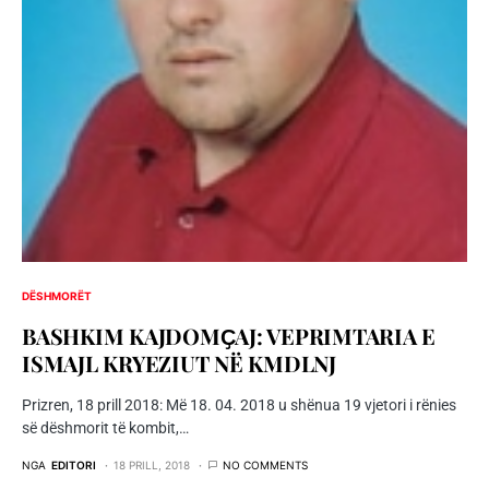
DËSHMORËT
BASHKIM KAJDOMҪAJ: VEPRIMTARIA E
ISMAJL KRYEZIUT NË KMDLNJ
Prizren, 18 prill 2018: Më 18. 04. 2018 u shënua 19 vjetori i rënies
së dëshmorit të kombit,…
NGA
EDITORI
18 PRILL, 2018
NO COMMENTS