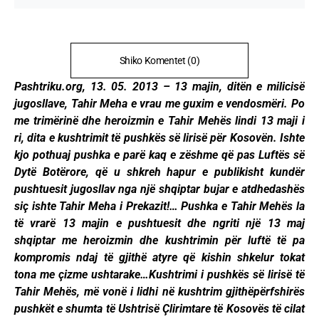
Shiko Komentet (0)
Pashtriku.org, 13. 05. 2013 – 13 majin, ditën e milicisë
jugosllave, Tahir Meha e vrau me guxim e vendosmëri. Po
me trimërinë dhe heroizmin e Tahir Mehës lindi 13 maji i
ri, dita e kushtrimit të pushkës së lirisë për Kosovën. Ishte
kjo pothuaj pushka e parë kaq e zëshme që pas Luftës së
Dytë Botërore, që u shkreh hapur e publikisht kundër
pushtuesit jugosllav nga një shqiptar bujar e atdhedashës
siç ishte Tahir Meha i Prekazit!… Pushka e Tahir Mehës la
të vrarë 13 majin e pushtuesit dhe ngriti një 13 maj
shqiptar me heroizmin dhe kushtrimin për luftë të pa
kompromis ndaj të gjithë atyre që kishin shkelur tokat
tona me çizme ushtarake…Kushtrimi i pushkës së lirisë të
Tahir Mehës, më vonë i lidhi në kushtrim gjithëpërfshirës
pushkët e shumta të Ushtrisë Çlirimtare të Kosovës të cilat