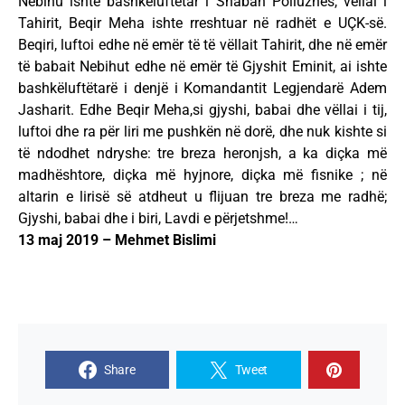
Nebihu ishte bashkëluftëtar i Shaban Polluzhës, vëllai i
Tahirit, Beqir Meha ishte rreshtuar në radhët e UÇK-së.
Beqiri, luftoi edhe në emër të të vëllait Tahirit, dhe në emër
të babait Nebihut edhe në emër të Gjyshit Eminit, ai ishte
bashkëluftëtarë i denjë i Komandantit Legjendarë Adem
Jasharit. Edhe Beqir Meha,si gjyshi, babai dhe vëllai i tij,
luftoi dhe ra për liri me pushkën në dorë, dhe nuk kishte si
të ndodhet ndryshe: tre breza heronjsh, a ka diçka më
madhështore, diçka më hyjnore, diçka më fisnike ; në
altarin e lirisë së atdheut u flijuan tre breza me radhë;
Gjyshi, babai dhe i biri, Lavdi e përjetshme!…
13 maj 2019 – Mehmet Bislimi
Share
Tweet