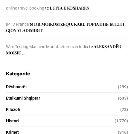
LUFTA E KOSHARES
online travel booking
te
DR.MOIKOM ZEQO: KARL TOPIA DHE KULTI I
IPTV France
te
GJON VLADIMIRIT
ALEKSANDËR
Wire Testing Machine Manufacturers in India
te
MOISIU …
Kategoritë
Dëshmorët
(299)
Etnikumi Shqiptar
(633)
Filozofi
(72)
Histori
(1 770)
Krimet
(316)