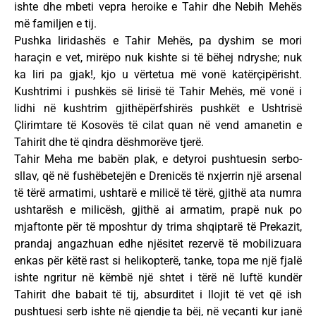
ishte dhe mbeti vepra heroike e Tahir dhe Nebih Mehës
më familjen e tij.
Pushka liridashës e Tahir Mehës, pa dyshim se mori
haraçin e vet, mirëpo nuk kishte si të bëhej ndryshe; nuk
ka liri pa gjak!, kjo u vërtetua më vonë katërçipërisht.
Kushtrimi i pushkës së lirisë të Tahir Mehës, më vonë i
lidhi në kushtrim gjithëpërfshirës pushkët e Ushtrisë
Çlirimtare të Kosovës të cilat quan në vend amanetin e
Tahirit dhe të qindra dëshmorëve tjerë.
Tahir Meha me babën plak, e detyroi pushtuesin serbo-
sllav, që në fushëbetejën e Drenicës të nxjerrin një arsenal
të tërë armatimi, ushtarë e milicë të tërë, gjithë ata numra
ushtarësh e milicësh, gjithë ai armatim, prapë nuk po
mjaftonte për të mposhtur dy trima shqiptarë të Prekazit,
prandaj angazhuan edhe njësitet rezervë të mobilizuara
enkas për këtë rast si helikopterë, tanke, topa me një fjalë
ishte ngritur në këmbë një shtet i tërë në luftë kundër
Tahirit dhe babait të tij, absurditet i llojit të vet që ish
pushtuesi serb ishte në gjendje ta bëj, në veçanti kur janë