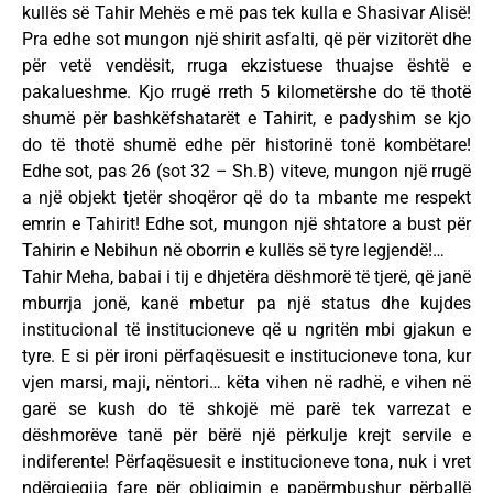
kullës së Tahir Mehës e më pas tek kulla e Shasivar Alisë!
Pra edhe sot mungon një shirit asfalti, që për vizitorët dhe
për vetë vendësit, rruga ekzistuese thuajse është e
pakalueshme. Kjo rrugë rreth 5 kilometërshe do të thotë
shumë për bashkëfshatarët e Tahirit, e padyshim se kjo
do të thotë shumë edhe për historinë tonë kombëtare!
Edhe sot, pas 26 (sot 32 – Sh.B) viteve, mungon një rrugë
a një objekt tjetër shoqëror që do ta mbante me respekt
emrin e Tahirit! Edhe sot, mungon një shtatore a bust për
Tahirin e Nebihun në oborrin e kullës së tyre legjendë!…
Tahir Meha, babai i tij e dhjetëra dëshmorë të tjerë, që janë
mburrja jonë, kanë mbetur pa një status dhe kujdes
institucional të institucioneve që u ngritën mbi gjakun e
tyre. E si për ironi përfaqësuesit e institucioneve tona, kur
vjen marsi, maji, nëntori… këta vihen në radhë, e vihen në
garë se kush do të shkojë më parë tek varrezat e
dëshmorëve tanë për bërë një përkulje krejt servile e
indiferente! Përfaqësuesit e institucioneve tona, nuk i vret
ndërgjegjja fare për obligimin e papërmbushur përballë