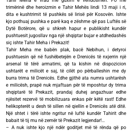
Tahir Meha e vrau me guxim e vendosmëri. Po me
trimërinë dhe heroizmin e Tahir Mehës lindi 13 maji i ri,
dita e kushtrimit të pushkës së lirisë për Kosovën. Ishte
kjo pothuaj pushka e parë kaq e zëshme që pas Luftës së
Dytë Botërore, që u shkreh hapur e publikisht kundër
pushtuesit jugosllav nga një shqiptar bujar e atdhedashës
siç ishte Tahir Meha i Prekazit!
Tahir Meha me babën plak, bacë Nebihun, i detyroi
pushtuesin që në fushëbetejën e Drenicës të nxjerrin një
arsenal të tërë armatimi, që ta kishin në dispozicion
ushtarët e milicët e saj, të cilët po përballeshin me dy
burra trima të Drenicës. Edhe gjithë ata numra ushtarësh
e milicësh, prapë nuk mjaftuan për të mposhtur dy trima
shqiptarë të Prekazit, prandaj duhej angazhuar edhe
njësitet rezervë të mobilizuara enkas për këtë rast! Edhe
helikopterët u desh të sillen në qiellin e Drenicës atë ditë.
Një shtet i tërë ishte ngritur në luftë kundër Tahirit dhe
babait të tij mu në zemër të Prekazit legjendar!…
– A nuk ishte kjo një ndër goditjet më të rënda që po