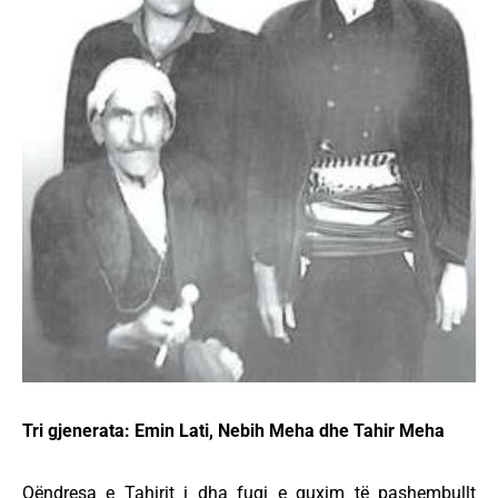
Tri gjenerata: Emin Lati, Nebih Meha dhe Tahir Meha
Qëndresa e Tahirit i dha fuqi e guxim të pashembullt