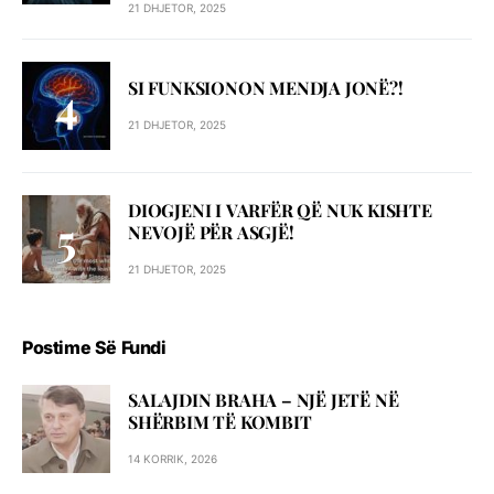
21 DHJETOR, 2025
SI FUNKSIONON MENDJA JONË?!
21 DHJETOR, 2025
DIOGJENI I VARFËR QË NUK KISHTE
NEVOJË PËR ASGJË!
21 DHJETOR, 2025
Postime Së Fundi
SALAJDIN BRAHA – NJЁ JETЁ NЁ
SHЁRBIM TЁ KOMBIT
14 KORRIK, 2026