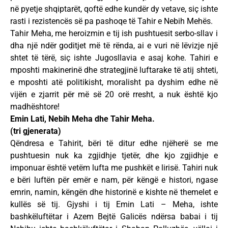
në pyetje shqiptarët, qoftë edhe kundër dy vetave, siç ishte
rasti i rezistencës së pa pashoqe të Tahir e Nebih Mehës.
Tahir Meha, me heroizmin e tij ish pushtuesit serbo-sllav i
dha një ndër goditjet më të rënda, ai e vuri në lëvizje një
shtet të tërë, siç ishte Jugosllavia e asaj kohe. Tahiri e
mposhti makinerinë dhe strategjinë luftarake të atij shteti,
e mposhti atë politikisht, moralisht pa dyshim edhe në
vijën e zjarrit për më së 20 orë rresht, a nuk është kjo
madhështore!
Emin Lati, Nebih Meha dhe Tahir Meha.
(tri gjenerata)
Qëndresa e Tahirit, bëri të ditur edhe njëherë se me
pushtuesin nuk ka zgjidhje tjetër, dhe kjo zgjidhje e
imponuar është vetëm lufta me pushkët e lirisë. Tahiri nuk
e bëri luftën për emër e nam, për këngë e histori, ngase
emrin, namin, këngën dhe historinë e kishte në themelet e
kullës së tij. Gjyshi i tij Emin Lati – Meha, ishte
bashkëluftëtar i Azem Bejtë Galicës ndërsa babai i tij