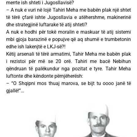
merrte ish shteti i Jugosllavisë?
– A nuk e vuri në lojë Tahiri Meha me babën plak një shtet
të tërë çfarë ishte Jugosllavia e atëhershme, makinerinë
dhe strategjinë luftarake të atij shteti?
A nuk e hodhi për tokë moralin e maskuar të atij sistemi
mbi gjoja barazinë e popujve që aq shumë e trumbetonin
edhe ish lakenjtë e LKJ-së?!
Këtij arsenali të tërë armatimi, Tahir Meha me babën plak
i rezistoi për më se 20 orë. Tahiri me bacë Nebihun
qëndruan të palëkundur nga pozitat e tyre. Tahir Meha
luftonte dhe këndonte përnjëherësh:
– “O Shqipni mos thuaj marova, se bijt tu oooo janë të
gjallë!”…