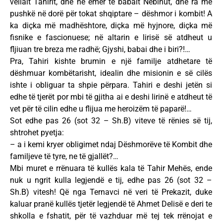
vëllait Tahirit, dhe në emër të babait Nebihut, dhe ra me
pushkë në dorë për tokat shqiptare – dëshmor i kombit! A
ka diçka më madhështore, diçka më hyjnore, diçka më
fisnike e fascionuese; në altarin e lirisë së atdheut u
fljiuan tre breza me radhë; Gjyshi, babai dhe i biri?!…
Pra, Tahiri kishte brumin e një familje atdhetare të
dëshmuar kombëtarisht, idealin dhe misionin e së cilës
ishte i obliguar ta shpie përpara. Tahiri e deshi jetën si
edhe të tjerët por mbi të gjitha ai e deshi lirinë e atdheut të
vet për të cilin edhe u flijua me heroizëm të paparë!…
Sot edhe pas 26 (sot 32 – Sh.B) viteve të rënies së tij,
shtrohet pyetja:
– a i kemi kryer obligimet ndaj Dëshmorëve të Kombit dhe
familjeve të tyre, ne të gjallët?…
Mbi muret e rrënuara të kullës kala të Tahir Mehës, ende
nuk u ngrit kulla legjendë e tij, edhe pas 26 (sot 32 –
Sh.B) vitesh! Që nga Ternavci në veri të Prekazit, duke
kaluar pranë kullës tjetër legjendë të Ahmet Delisë e deri te
shkolla e fshatit, për të vazhduar më tej tek rrënojat e