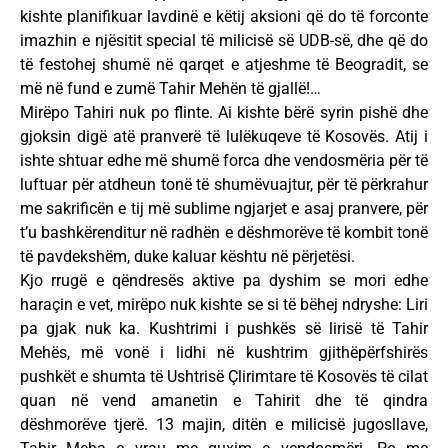
kishte planifikuar lavdinë e këtij aksioni që do të forconte
imazhin e njësitit special të milicisë së UDB-së, dhe që do
të festohej shumë në qarqet e atjeshme të Beogradit, se
më në fund e zumë Tahir Mehën të gjallë!…
Mirëpo Tahiri nuk po flinte. Ai kishte bërë syrin pishë dhe
gjoksin digë atë pranverë të lulëkuqeve të Kosovës. Atij i
ishte shtuar edhe më shumë forca dhe vendosmëria për të
luftuar për atdheun tonë të shumëvuajtur, për të përkrahur
me sakrificën e tij më sublime ngjarjet e asaj pranvere, për
t’u bashkërenditur në radhën e dëshmorëve të kombit tonë
të pavdekshëm, duke kaluar kështu në përjetësi.
Kjo rrugë e qëndresës aktive pa dyshim se mori edhe
haraçin e vet, mirëpo nuk kishte se si të bëhej ndryshe: Liri
pa gjak nuk ka. Kushtrimi i pushkës së lirisë të Tahir
Mehës, më vonë i lidhi në kushtrim gjithëpërfshirës
pushkët e shumta të Ushtrisë Çlirimtare të Kosovës të cilat
quan në vend amanetin e Tahirit dhe të qindra
dëshmorëve tjerë. 13 majin, ditën e milicisë jugosllave,