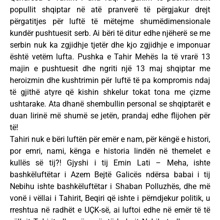
popullit shqiptar në atë pranverë të përgjakur drejt
përgatitjes për luftë të mëtejme shumëdimensionale
kundër pushtuesit serb. Ai bëri të ditur edhe njëherë se me
serbin nuk ka zgjidhje tjetër dhe kjo zgjidhje e imponuar
është vetëm lufta. Pushka e Tahir Mehës la të vrarë 13
majin e pushtuesit dhe ngriti një 13 maj shqiptar me
heroizmin dhe kushtrimin për luftë të pa kompromis ndaj
të gjithë atyre që kishin shkelur tokat tona me çizme
ushtarake. Ata dhanë shembullin personal se shqiptarët e
duan lirinë më shumë se jetën, prandaj edhe flijohen për
të!
Tahiri nuk e bëri luftën për emër e nam, për këngë e histori,
por emri, nami, kënga e historia lindën në themelet e
kullës së tij?! Gjyshi i tij Emin Lati – Meha, ishte
bashkëluftëtar i Azem Bejtë Galicës ndërsa babai i tij
Nebihu ishte bashkëluftëtar i Shaban Polluzhës, dhe më
vonë i vëllai i Tahirit, Beqiri që ishte i përndjekur politik, u
rreshtua në radhët e UÇK-së, ai luftoi edhe në emër të të