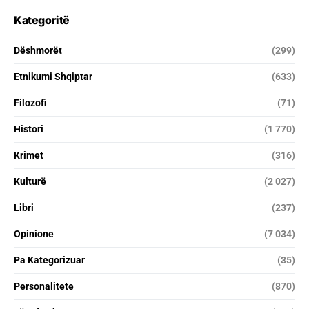
Kategoritë
Dëshmorët
(299)
Etnikumi Shqiptar
(633)
Filozofi
(71)
Histori
(1 770)
Krimet
(316)
Kulturë
(2 027)
Libri
(237)
Opinione
(7 034)
Pa Kategorizuar
(35)
Personalitete
(870)