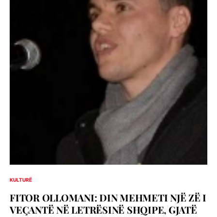
KULTURË
FITOR OLLOMANI: DIN MEHMETI NJË ZË I
VEÇANTË NË LETRËSINË SHQIPE, GJATË