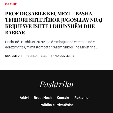
KULTURË
PROF.DR.SABILE KEÇMEZI – BASHA:
TERRORI SHTETËROR JUGOSLLAV NDAJ
KRIJUESVE ISHTE I DHUNSHËM DHE
BARBAR
Prishtinë, 19 shkurt 2020: Fjalë e mbajtur në ceremoninë e
dorëzimit të Çmimit Kombëtar “Azem Shkreli” në Ministrinë…
NGA
EDITORI
19 SHKURT, 2020
NO COMMENTS
Pashtriku
Arkivi
Rreth Nesh
Kontakt
Reklamo
Politika e Privatësisë