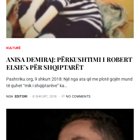
KULTURË
ANISA DEMIRAJ: PËRKUSHTIMI I ROBERT
ELSIE’s PËR SHQIPTARËT
Pashtriku.org, 9 shkurt 2018: Një nga ata që me plotë gojën mund
të quhet “mik i shqiptarëve” ka…
NGA
EDITORI
8 SHKURT, 2018
NO COMMENTS