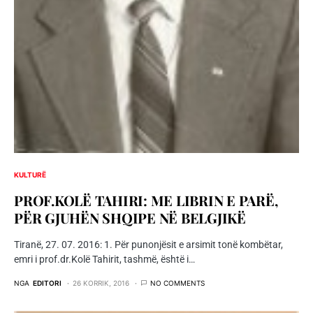
KULTURË
PROF.KOLË TAHIRI: ME LIBRIN E PARË,
PËR GJUHËN SHQIPE NË BELGJIKË
Tiranë, 27. 07. 2016: 1. Për punonjësit e arsimit tonë kombëtar,
emri i prof.dr.Kolë Tahirit, tashmë, është i…
NGA
EDITORI
26 KORRIK, 2016
NO COMMENTS