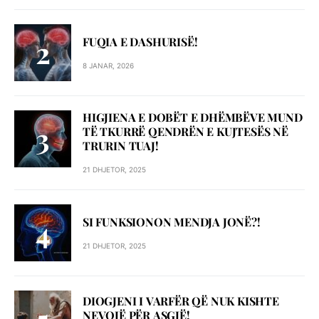
FUQIA E DASHURISË!
8 JANAR, 2026
HIGJIENA E DOBËT E DHËMBËVE MUND
TË TKURRË QENDRËN E KUJTESËS NË
TRURIN TUAJ!
21 DHJETOR, 2025
SI FUNKSIONON MENDJA JONË?!
21 DHJETOR, 2025
DIOGJENI I VARFËR QË NUK KISHTE
NEVOJË PËR ASGJË!