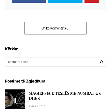
Shiko Komentet (0)
Kërkim
Postime të Zgjedhura
MAGJEPSJA E TESLËS ME NUMRAT 3, 6
DHE 9!
1 MARS, 2026