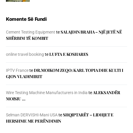
Komente Së Fundi
SALAJDIN BRAHA – NJЁ JETЁ NЁ
Cement Testing Equipment
te
SHЁRBIM TЁ KOMBIT
LUFTA E KOSHARES
online travel booking
te
DR.MOIKOM ZEQO: KARL TOPIA DHE KULTI I
IPTV France
te
GJON VLADIMIRIT
ALEKSANDËR
Wire Testing Machine Manufacturers in India
te
MOISIU …
SHQIPTARËT – LIDHJET E
Selman DERVISHI-Mani USA
te
HERSHME ME PERËNDIMIN