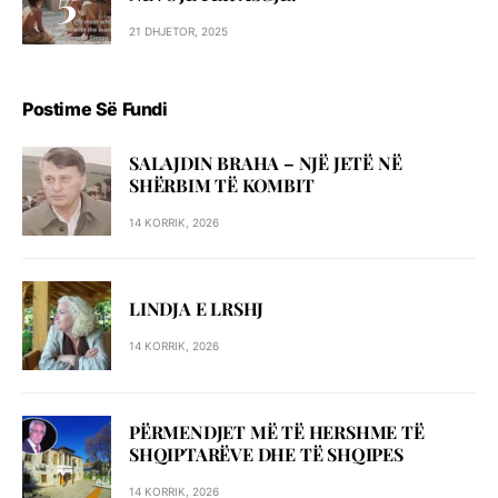
21 DHJETOR, 2025
Postime Së Fundi
SALAJDIN BRAHA – NJЁ JETЁ NЁ
SHЁRBIM TЁ KOMBIT
14 KORRIK, 2026
LINDJA E LRSHJ
14 KORRIK, 2026
PËRMENDJET MË TË HERSHME TË
SHQIPTARËVE DHE TË SHQIPES
14 KORRIK, 2026