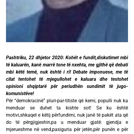
Pashtriku, 22 dhjetor 2020: Kohët e fundit,diskutimet mbi
të kaluarën, kanë marrë tone të nxehta, me gjithë që debati
mbi këtë temë, nuk është i ri! Debate imponuese, me të
cilat tentohet të mjegullohet e kaluara dhe testohet
opinioni shqiptarë për periudhën sundimit të jugo-
komunistëve!
Për “demokracinë” pluri-par-titiste që kemi, populli nuk ka
menduar se duhet ta kishte sot! Se ku është
motivi,shkaqet e këtij përfundimi, nuk janë të pakët ata që
do të përgjigjeshin,pa u menduar gjatë: gjendja e
mjerueshme në vend,pasiguria për jetën,për punën e për