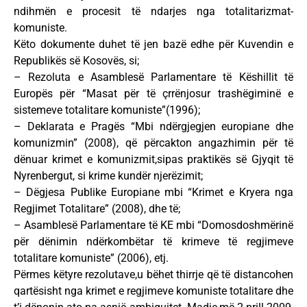
ndihmën e procesit të ndarjes nga totalitarizmat-
komuniste.
Këto dokumente duhet të jen bazë edhe për Kuvendin e
Republikës së Kosovës, si;
– Rezoluta e Asamblesë Parlamentare të Këshillit të
Europës për “Masat për të çrrënjosur trashëgiminë e
sistemeve totalitare komuniste”(1996);
– Deklarata e Pragës “Mbi ndërgjegjen europiane dhe
komunizmin” (2008), që përcakton angazhimin për të
dënuar krimet e komunizmit,sipas praktikës së Gjyqit të
Nyrenbergut, si krime kundër njerëzimit;
– Dëgjesa Publike Europiane mbi “Krimet e Kryera nga
Regjimet Totalitare” (2008), dhe të;
– Asamblesë Parlamentare të KE mbi “Domosdoshmërinë
për dënimin ndërkombëtar të krimeve të regjimeve
totalitare komuniste” (2006), etj.
Përmes këtyre rezolutave,u bëhet thirrje që të distancohen
qartësisht nga krimet e regjimeve komuniste totalitare dhe