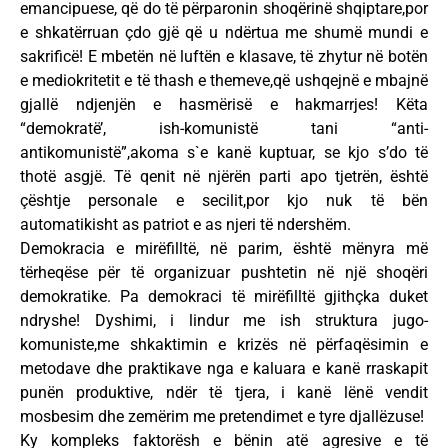
emancipuese, që do të përparonin shoqërinë shqiptare,por
e shkatërruan çdo gjë që u ndërtua me shumë mundi e
sakrificë! E mbetën në luftën e klasave, të zhytur në botën
e mediokritetit e të thash e themeve,që ushqejnë e mbajnë
gjallë ndjenjën e hasmërisë e hakmarrjes! Këta
“demokratë’, ish-komunistë tani “anti-
antikomunistë”,akoma s`e kanë kuptuar, se kjo s’do të
thotë asgjë. Të qenit në njërën parti apo tjetrën, është
çështje personale e secilit,por kjo nuk të bën
automatikisht as patriot e as njeri të ndershëm.
Demokracia e mirëfilltë, në parim, është mënyra më
tërheqëse për të organizuar pushtetin në një shoqëri
demokratike. Pa demokraci të mirëfilltë gjithçka duket
ndryshe! Dyshimi, i lindur me ish struktura jugo-
komuniste,me shkaktimin e krizës në përfaqësimin e
metodave dhe praktikave nga e kaluara e kanë rraskapit
punën produktive, ndër të tjera, i kanë lënë vendit
mosbesim dhe zemërim me pretendimet e tyre djallëzuse!
Ky kompleks faktorësh e bënin atë agresive e të