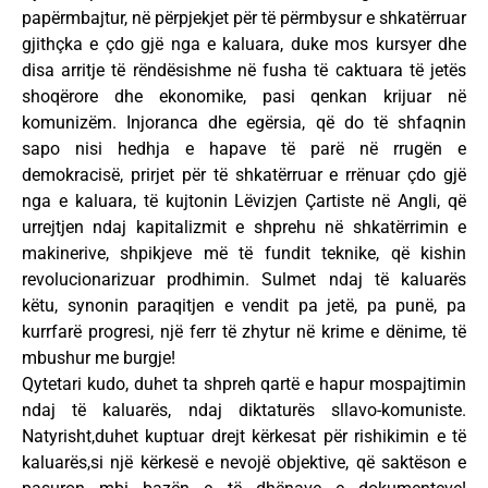
papërmbajtur, në përpjekjet për të përmbysur e shkatërruar
gjithçka e çdo gjë nga e kaluara, duke mos kursyer dhe
disa arritje të rëndësishme në fusha të caktuara të jetës
shoqërore dhe ekonomike, pasi qenkan krijuar në
komunizëm. Injoranca dhe egërsia, që do të shfaqnin
sapo nisi hedhja e hapave të parë në rrugën e
demokracisë, prirjet për të shkatërruar e rrënuar çdo gjë
nga e kaluara, të kujtonin Lëvizjen Çartiste në Angli, që
urrejtjen ndaj kapitalizmit e shprehu në shkatërrimin e
makinerive, shpikjeve më të fundit teknike, që kishin
revolucionarizuar prodhimin. Sulmet ndaj të kaluarës
këtu, synonin paraqitjen e vendit pa jetë, pa punë, pa
kurrfarë progresi, një ferr të zhytur në krime e dënime, të
mbushur me burgje!
Qytetari kudo, duhet ta shpreh qartë e hapur mospajtimin
ndaj të kaluarës, ndaj diktaturës sllavo-komuniste.
Natyrisht,duhet kuptuar drejt kërkesat për rishikimin e të
kaluarës,si një kërkesë e nevojë objektive, që saktëson e