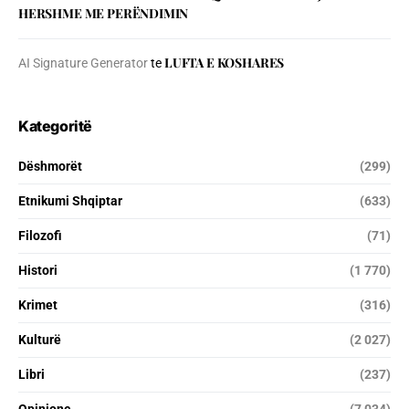
HERSHME ME PERËNDIMIN
LUFTA E KOSHARES
AI Signature Generator
te
Kategoritë
Dëshmorët
(299)
Etnikumi Shqiptar
(633)
Filozofi
(71)
Histori
(1 770)
Krimet
(316)
Kulturë
(2 027)
Libri
(237)