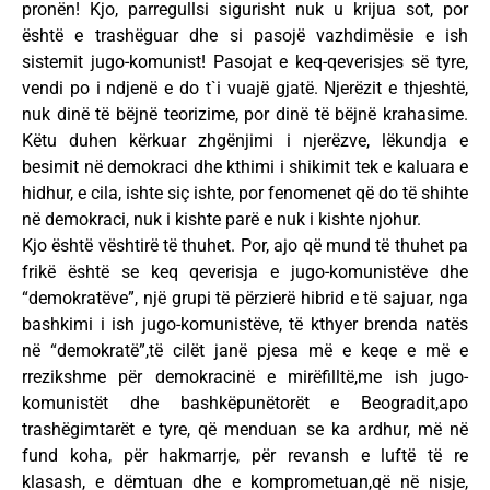
pronën! Kjo, parregullsi sigurisht nuk u krijua sot, por
është e trashëguar dhe si pasojë vazhdimësie e ish
sistemit jugo-komunist! Pasojat e keq-qeverisjes së tyre,
vendi po i ndjenë e do t`i vuajë gjatë. Njerëzit e thjeshtë,
nuk dinë të bëjnë teorizime, por dinë të bëjnë krahasime.
Këtu duhen kërkuar zhgënjimi i njerëzve, lëkundja e
besimit në demokraci dhe kthimi i shikimit tek e kaluara e
hidhur, e cila, ishte siç ishte, por fenomenet që do të shihte
në demokraci, nuk i kishte parë e nuk i kishte njohur.
Kjo është vështirë të thuhet. Por, ajo që mund të thuhet pa
frikë është se keq qeverisja e jugo-komunistëve dhe
“demokratëve”, një grupi të përzierë hibrid e të sajuar, nga
bashkimi i ish jugo-komunistëve, të kthyer brenda natës
në “demokratë”,të cilët janë pjesa më e keqe e më e
rrezikshme për demokracinë e mirëfilltë,me ish jugo-
komunistët dhe bashkëpunëtorët e Beogradit,apo
trashëgimtarët e tyre, që menduan se ka ardhur, më në
fund koha, për hakmarrje, për revansh e luftë të re
klasash, e dëmtuan dhe e komprometuan,që në nisje,