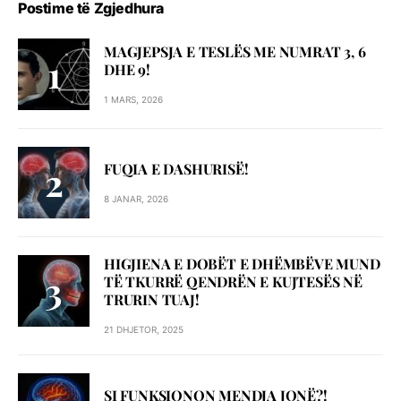
Postime të Zgjedhura
MAGJEPSJA E TESLËS ME NUMRAT 3, 6
DHE 9!
1 MARS, 2026
FUQIA E DASHURISË!
8 JANAR, 2026
HIGJIENA E DOBËT E DHËMBËVE MUND
TË TKURRË QENDRËN E KUJTESËS NË
TRURIN TUAJ!
21 DHJETOR, 2025
SI FUNKSIONON MENDJA JONË?!