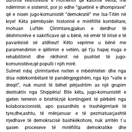
duronte vështirësitë e momentit që kalonte vendi, me
ndërrimin e sistemit, por jo edhe “gjuetinë e dhompirave”
që e nisen jugo-komunistët “demokratë” me Isa-Titën në
krye! Këta përmbysën historinë e mirëfilltë kombëtare,
mohuan Luftën Çlirimtare,gjakun e derdhur të
dëshmorëve e sakrificave që u bënë, në emër të lirisë e të
pavarësisë së atdheut! Këto veprime u bënë me
paramendimin e qëllimin e vetëm, që t’ju hapej rruga e
rehabilitimit dhe rikthimit në pushtet të jugo-
komunistëve,që populli i njih mirë.
Sulmet ndaj çlirimtarëve nxiten e mbështeten dhe nga
disa ndërkombëtarë të pandërgjegjshëm, nga kjo “valle e
dreqit”, nuk mund të bëhet përjashtim as një grupim
destruktiv nga Shqipëria! Bile këtu, jugo-komunistët e
gjeten terrenin e brishtë,një kontingjent të përbërë nga
kolaboracionistë, apo pasardhës e trashëgimtarë të
tyre,dhe,ashtu, të mënjanuar e të pezmatuar,jashtë
rrjedhave të demokracisë bashkëkohore, nuk arritën t`u
qasen proceseve të mirëfillta demokratike dhe