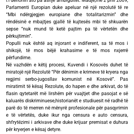
t’i dënonin ato pa asnjë ambiguitet. Madje,më 2 prill 2009,
Parlamenti Europian duke apeluar në një rezolutë të re
“Mbi ndërgjegjen europiane dhe totalitarizmin” dhe
rëndësinë e mbajtjes gjallë të kujtesës mbi të shkuarën
sepse “nuk mund të ketë pajtim pa të vërtetën dhe
përkujtimin”.
Populli nuk është aq injorant e indiferent, sa të mos i
shikojë, të mos bëjë krahasime e të mos nxjerrë
përfundime.
Në vazhdën e këtij procesi, Kuvendi i Kosovës duhet të
miratojë një Rezolutë “Për dënimin e krimeve të kryera nga
regjimi serbo-jugosllav komunist në Kosovë”. Pas
miratimit të kësaj Rezolute, do hapen e dhe arkivat, do të
flasin qytetarët më lirshëm për vuajtjet dhe pasojat e së
kaluarës diskriminuese,historianët e studiuesit në radhë të
parë do të merren në mënyrë profesionale për pasqyrimin
e të vërtetës, duke ikur nga censura e auto censura,
shfrytëzimi i arkivave dhe duke krijuar premisat e duhura
për kryerjen e kësaj detyre.