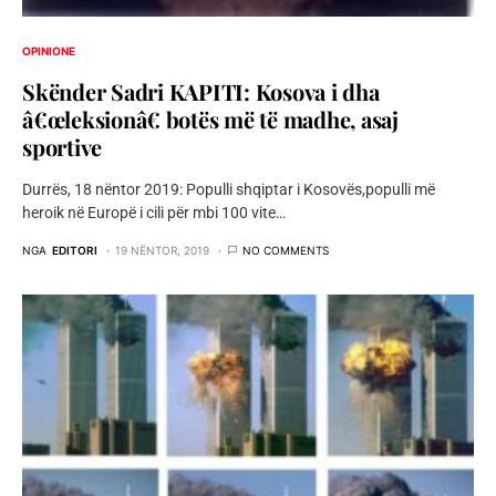
OPINIONE
Skënder Sadri KAPITI: Kosova i dha
â€œleksionâ€ botës më të madhe, asaj
sportive
Durrës, 18 nëntor 2019: Populli shqiptar i Kosovës,populli më
heroik në Europë i cili për mbi 100 vite…
NGA
EDITORI
19 NËNTOR, 2019
NO COMMENTS