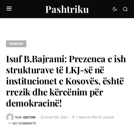
Pashtriku
OPINIONE
Isuf B.Bajrami: Prezenca e ish
strukturave të LKJ-së në
institucionet e Kosovës, është
rrezik dhe kërcënim për
demokracinë!
NGA
EDITORI
22 DHJETOR, 2020
7 MINUTA PËR TË LEXUAR
NO COMMENTS