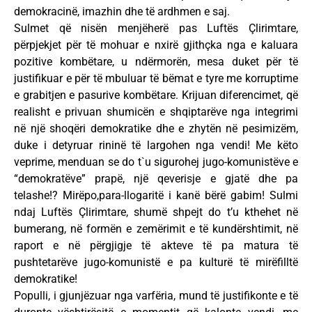
demokracinë, imazhin dhe të ardhmen e saj.
Sulmet që nisën menjëherë pas Luftës Çlirimtare,
përpjekjet për të mohuar e nxirë gjithçka nga e kaluara
pozitive kombëtare, u ndërmorën, mesa duket për të
justifikuar e për të mbuluar të bëmat e tyre me korruptime
e grabitjen e pasurive kombëtare. Krijuan diferencimet, që
realisht e privuan shumicën e shqiptarëve nga integrimi
në një shoqëri demokratike dhe e zhytën në pesimizëm,
duke i detyruar rininë të largohen nga vendi! Me këto
veprime, menduan se do t`u sigurohej jugo-komunistëve e
“demokratëve” prapë, një qeverisje e gjatë dhe pa
telashe!? Mirëpo,para-llogaritë i kanë bërë gabim! Sulmi
ndaj Luftës Çlirimtare, shumë shpejt do t’u kthehet në
bumerang, në formën e zemërimit e të kundërshtimit, në
raport e në përgjigje të akteve të pa matura të
pushtetarëve jugo-komunistë e pa kulturë të mirëfilltë
demokratike!
Populli, i gjunjëzuar nga varfëria, mund të justifikonte e të