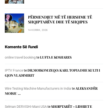
PËRMENDJET MË TË HERSHME TË
SHQIPTARËVE DHE TË SHQIPES
14 KORRIK, 2026
Komente Së Fundi
LUFTA E KOSHARES
online travel booking
te
DR.MOIKOM ZEQO: KARL TOPIA DHE KULTI I
IPTV France
te
GJON VLADIMIRIT
ALEKSANDËR
Wire Testing Machine Manufacturers in India
te
MOISIU …
SHQIPTARËT – LIDHJET E
Selman DERVISHI-Mani USA
te