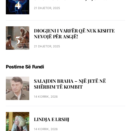
21 DHJETOR, 2025
DIOGJENI I VARFËR QË NUK KISHTE
NEVOJË PËR ASGJË!
21 DHJETOR, 2025
Postime Së Fundi
SALAJDIN BRAHA – NJЁ JETЁ NЁ
SHЁRBIM TЁ KOMBIT
14 KORRIK, 2026
LINDJA E LRSHJ
14 KORRIK, 2026