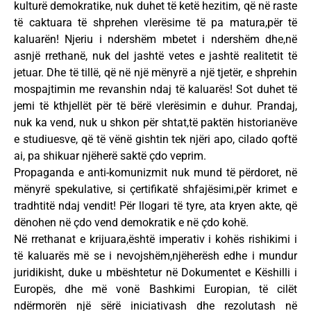
kulturë demokratike, nuk duhet të ketë hezitim, që në raste
të caktuara të shprehen vlerësime të pa matura,për të
kaluarën! Njeriu i ndershëm mbetet i ndershëm dhe,në
asnjë rrethanë, nuk del jashtë vetes e jashtë realitetit të
jetuar. Dhe të tillë, që në një mënyrë a një tjetër, e shprehin
mospajtimin me revanshin ndaj të kaluarës! Sot duhet të
jemi të kthjellët për të bërë vlerësimin e duhur. Prandaj,
nuk ka vend, nuk u shkon për shtat,të paktën historianëve
e studiuesve, që të vënë gishtin tek njëri apo, cilado qoftë
ai, pa shikuar njëherë saktë çdo veprim.
Propaganda e anti-komunizmit nuk mund të përdoret, në
mënyrë spekulative, si çertifikatë shfajësimi,për krimet e
tradhtitë ndaj vendit! Për llogari të tyre, ata kryen akte, që
dënohen në çdo vend demokratik e në çdo kohë.
Në rrethanat e krijuara,është imperativ i kohës rishikimi i
të kaluarës më se i nevojshëm,njëherësh edhe i mundur
juridikisht, duke u mbështetur në Dokumentet e Këshilli i
Europës, dhe më vonë Bashkimi Europian, të cilët
ndërmorën një sërë iniciativash dhe rezolutash në