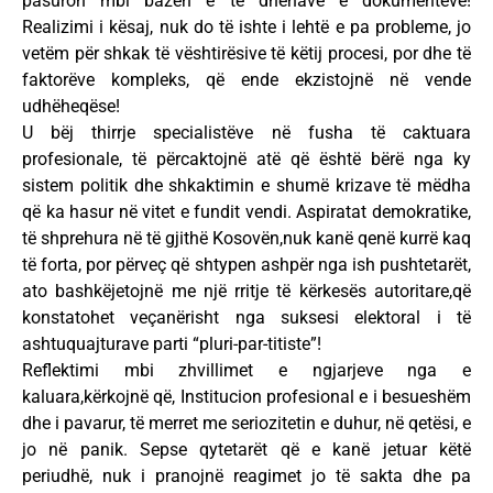
pasuron mbi bazën e të dhënave e dokumenteve!
Realizimi i kësaj, nuk do të ishte i lehtë e pa probleme, jo
vetëm për shkak të vështirësive të këtij procesi, por dhe të
faktorëve kompleks, që ende ekzistojnë në vende
udhëheqëse!
U bëj thirrje specialistëve në fusha të caktuara
profesionale, të përcaktojnë atë që është bërë nga ky
sistem politik dhe shkaktimin e shumë krizave të mëdha
që ka hasur në vitet e fundit vendi. Aspiratat demokratike,
të shprehura në të gjithë Kosovën,nuk kanë qenë kurrë kaq
të forta, por përveç që shtypen ashpër nga ish pushtetarët,
ato bashkëjetojnë me një rritje të kërkesës autoritare,që
konstatohet veçanërisht nga suksesi elektoral i të
ashtuquajturave parti “pluri-par-titiste”!
Reflektimi mbi zhvillimet e ngjarjeve nga e
kaluara,kërkojnë që, Institucion profesional e i besueshëm
dhe i pavarur, të merret me seriozitetin e duhur, në qetësi, e
jo në panik. Sepse qytetarët që e kanë jetuar këtë
periudhë, nuk i pranojnë reagimet jo të sakta dhe pa