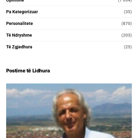
Opinione
(7 034)
Pa Kategorizuar
(35)
Personalitete
(870)
Të Ndryshme
(203)
Të Zgjedhura
(25)
Postime të Lidhura