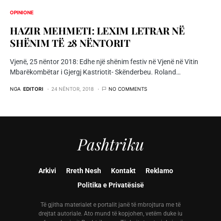
OPINIONE
HAZIR MEHMETI: LEXIM LETRAR NË
SHËNIM TË 28 NËNTORIT
Vjenë, 25 nëntor 2018: Edhe një shënim festiv në Vjenë në Vitin
Mbarëkombëtar i Gjergj Kastriotit- Skënderbeu. Roland…
NGA
EDITORI
24 NËNTOR, 2018
NO COMMENTS
Pashtriku
Arkivi
Rreth Nesh
Kontakt
Reklamo
Politika e Privatësisë
Të gjitha materialet e portalit janë të mbrojtura me të
drejtat autoriale. Ato mund të kopjohen, vetëm duke iu