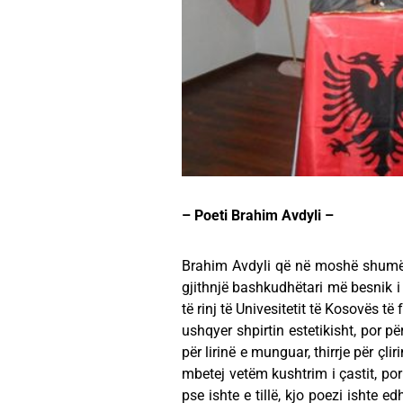
– Poeti Brahim Avdyli –
Brahim Avdyli që në moshë shumë të 
gjithnjë bashkudhëtari më besnik i t
të rinj të Univesitetit të Kosovës të 
ushqyer shpirtin estetikisht, por p
për lirinë e munguar, thirrje për çl
mbetej vetëm kushtrim i çastit, por 
pse ishte e tillë, kjo poezi ishte e