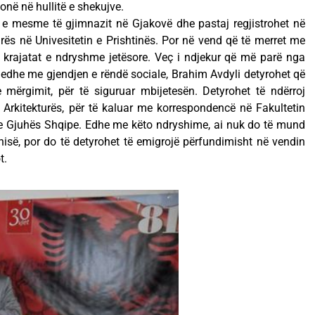
onë në hullitë e shekujve.
 e mesme të gjimnazit në Gjakovë dhe pastaj regjistrohet në
urës në Univesitetin e Prishtinës. Por në vend që të merret me
 krajatat e ndryshme jetësore. Veç i ndjekur që më parë nga
r edhe me gjendjen e rëndë sociale, Brahim Avdyli detyrohet që
mërgimit, për të siguruar mbijetesën. Detyrohet të ndërroj
Arkitekturës, për të kaluar me korrespondencë në Fakultetin
dhe Gjuhës Shqipe. Edhe me këto ndryshime, ai nuk do të mund
rinisë, por do të detyrohet të emigrojë përfundimisht në vendin
t.