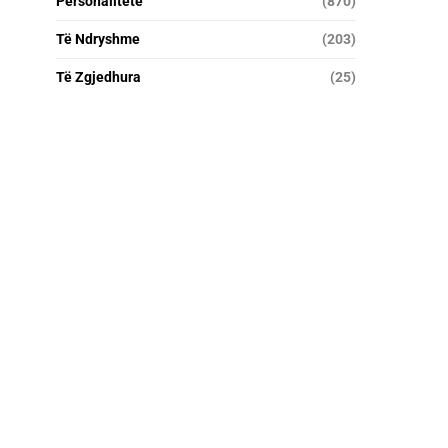
Personalitete
(870)
Të Ndryshme
(203)
Të Zgjedhura
(25)