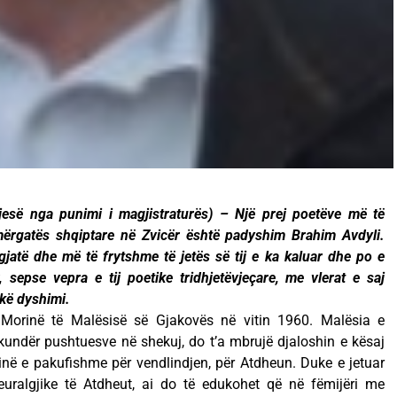
jesë nga punimi i magjistraturës) – Një prej poetëve më të
 mërgatës shqiptare në Zvicër është padyshim Brahim Avdyli.
gjatë dhe më të frytshme të jetës së tij e ka kaluar dhe po e
 sepse vepra e tij poetike tridhjetëvjeçare, me vlerat e saj
pikë dyshimi.
 Morinë të Malësisë së Gjakovës në vitin 1960. Malësia e
kundër pushtuesve në shekuj, do t’a mbrujë djaloshin e kësaj
në e pakufishme për vendlindjen, për Atdheun. Duke e jetuar
uralgjike të Atdheut, ai do të edukohet që në fëmijëri me