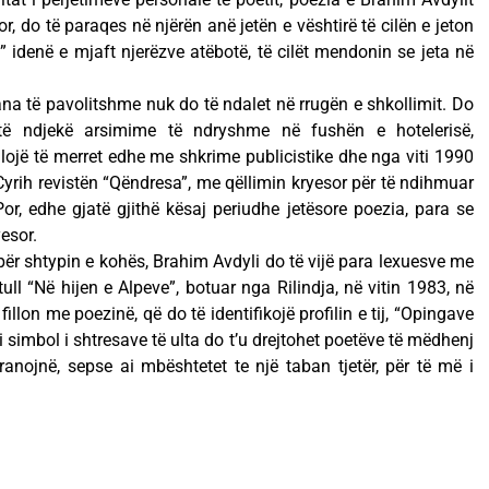
sor, do të paraqes në njërën anë jetën e vështirë të cilën e jeton
ë” idenë e mjaft njerëzve atëbotë, të cilët mendonin se jeta në
na të pavolitshme nuk do të ndalet në rrugën e shkollimit. Do
ë ndjekë arsimime të ndryshme në fushën e hotelerisë,
llojë të merret edhe me shkrime publicistike dhe nga viti 1990
 Cyrih revistën “Qëndresa”, me qëllimin kryesor për të ndihmuar
. Por, edhe gjatë gjithë kësaj periudhe jetësore poezia, para se
yesor.
për shtypin e kohës, Brahim Avdyli do të vijë para lexuesve me
ll “Në hijen e Alpeve”, botuar nga Rilindja, në vitin 1983, në
fillon me poezinë, që do të identifikojë profilin e tij, “Opingave
i simbol i shtresave të ulta do t’u drejtohet poetëve të mëdhenj
anojnë, sepse ai mbështetet te një taban tjetër, për të më i