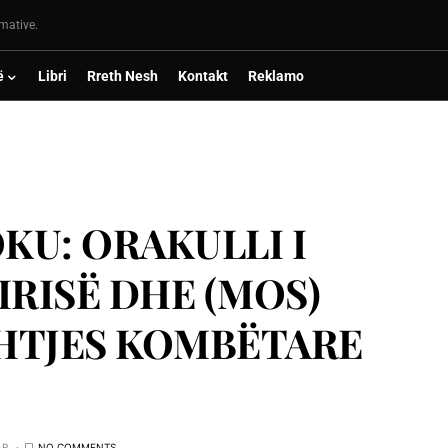
rmative.
ë
Libri
Rreth Nesh
Kontakt
Reklamo
U: ORAKULLI I
IRISË DHE (MOS)
SHTJES KOMBËTARE
AR
NO COMMENTS