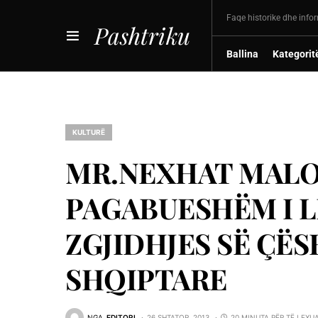
Faqe historike dhe info
Pashtriku
Ballina
Kategorit
KULTURË
MR.NEXHAT MALOK
PAGABUESHËM I L
ZGJIDHJES SË ÇË
SHQIPTARE
NGA
EDITORI
26 SHTATOR, 2013
20 MINUTA PËR TË LEXU