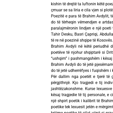
kishin të drejtë ta luftonin këtë po
çmuar se sa liria e cila vjen si plo
Poezitë e para të Brahim Avdylit, t
do të tërheqin vëmendjen e artdash
paralajmëronin lindjen e një poeti t
Tahir Desku, Basri Çapriqi, Abdulla
të re në poezinë shqipe të Kosovës.
Brahim Avdyli në këtë periudhë d
poetëve të njohur shqiptarë si Drit
“ushqim” i pashmangshëm i kësaj g
Brahim Avdyli do të jetë pjesëmarrës 
do të jetë udherrëfyes i fuqishëm i k
Për dallim nga poetët e tjerë të 
përgjithnjë. Kjo tragjedi e tij ind
jashtëzakonshme. Kurse lexuesve do
kësaj tragjedie të tij personale, e 
një shpirt poetik i kalibrit të Br
poetike tek lexuesit jetën e mërgim
krijime poetike të cilat vijnë si re