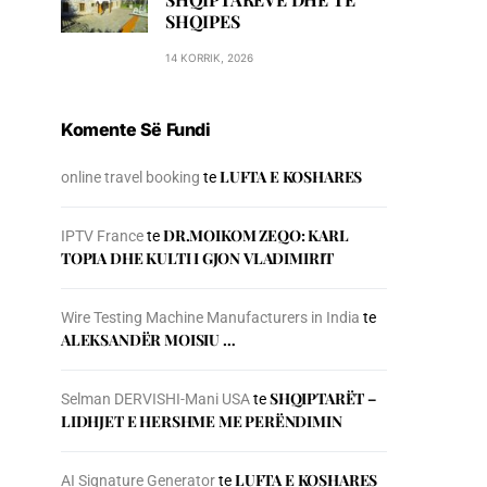
SHQIPES
14 KORRIK, 2026
Komente Së Fundi
LUFTA E KOSHARES
online travel booking
te
DR.MOIKOM ZEQO: KARL
IPTV France
te
TOPIA DHE KULTI I GJON VLADIMIRIT
Wire Testing Machine Manufacturers in India
te
ALEKSANDËR MOISIU …
SHQIPTARËT –
Selman DERVISHI-Mani USA
te
LIDHJET E HERSHME ME PERËNDIMIN
LUFTA E KOSHARES
AI Signature Generator
te