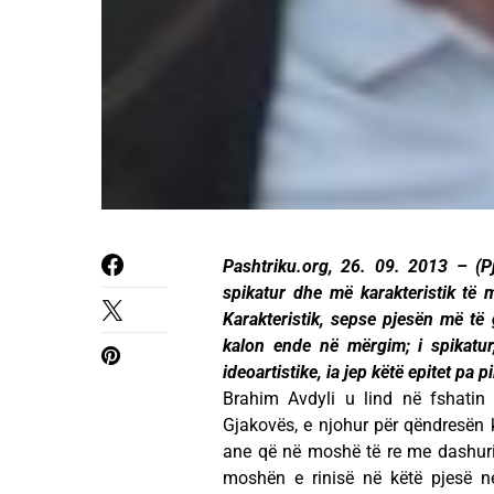
Pashtriku.org, 26. 09. 2013 – (P
spikatur dhe më karakteristik të
Karakteristik, sepse pjesën më të 
kalon ende në mërgim; i spikatur,
ideoartistike, ia jep këtë epitet pa 
Brahim Avdyli u lind në fshatin
Gjakovës, e njohur për qëndresën 
ane që në moshë të re me dashuri
moshën e rinisë në këtë pjesë ne