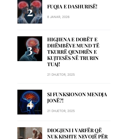
FUQIA E DASHURISË!
8 JANAR, 2026
HIGJIENA E DOBËT E
DHËMBËVE MUND TË
TKURRË QENDRËN E
KUJTESËS NË TRURIN
TUAJ!
21 DHJETOR, 2025
SI FUNKSIONON MENDJA
JONË?!
21 DHJETOR, 2025
DIOGJENI I VARFËR QË
NUK KISHTE NEVOJË PËR