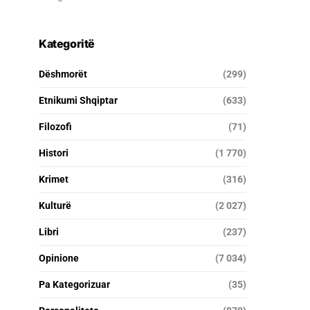
Kategoritë
Dëshmorët
(299)
Etnikumi Shqiptar
(633)
Filozofi
(71)
Histori
(1 770)
Krimet
(316)
Kulturë
(2 027)
Libri
(237)
Opinione
(7 034)
Pa Kategorizuar
(35)