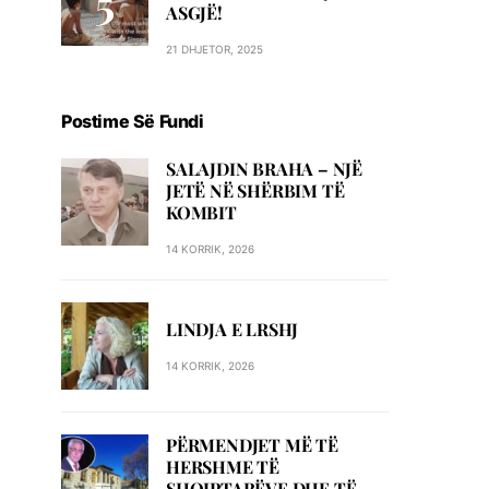
ASGJË!
21 DHJETOR, 2025
Postime Së Fundi
SALAJDIN BRAHA – NJЁ
JETЁ NЁ SHЁRBIM TЁ
KOMBIT
14 KORRIK, 2026
LINDJA E LRSHJ
14 KORRIK, 2026
PËRMENDJET MË TË
HERSHME TË
SHQIPTARËVE DHE TË