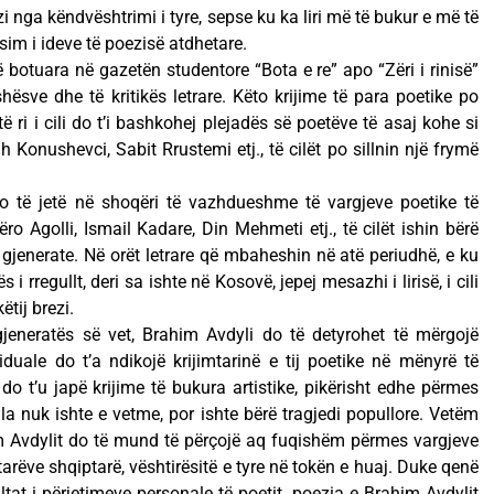
ezi nga këndvështrimi i tyre, sepse ku ka liri më të bukur e më të
tësim i ideve të poezisë atdhetare.
ë botuara në gazetën studentore “Bota e re” apo “Zëri i rinisë”
ësve dhe të kritikës letrare. Këto krijime të para poetike po
ë ri i cili do t’i bashkohej plejadës së poetëve të asaj kohe si
h Konushevci, Sabit Rrustemi etj., të cilët po sillnin një frymë
o të jetë në shoqëri të vazhdueshme të vargjeve poetike të
ëro Agolli, Ismail Kadare, Din Mehmeti etj., të cilët ishin bërë
jenerate. Në orët letrare që mbaheshin në atë periudhë, e ku
i rregullt, deri sa ishte në Kosovë, jepej mesazhi i lirisë, i cili
ëtij brezi.
gjeneratës së vet, Brahim Avdyli do të detyrohet të mërgojë
ividuale do t’a ndikojë krijimtarinë e tij poetike në mënyrë të
 t’u japë krijime të bukura artistike, pikërisht edhe përmes
cila nuk ishte e vetme, por ishte bërë tragjedi popullore. Vetëm
ahim Avdylit do të mund të përçojë aq fuqishëm përmes vargjeve
tarëve shqiptarë, vështirësitë e tyre në tokën e huaj. Duke qenë
zultat i përjetimeve personale të poetit, poezia e Brahim Avdylit