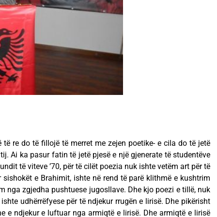
re do të fillojë të merret me zejen poetike- e cila do të jetë
ij. Ai ka pasur fatin të jetë pjesë e një gjenerate të studentëve
fundit të viteve ’70, për të cilët poezia nuk ishte vetëm art për të
ër sishokët e Brahimit, ishte në rend të parë klithmë e kushtrim
irim nga zgjedha pushtuese jugosllave. Dhe kjo poezi e tillë, nuk
ishte udhërrëfyese për të ndjekur rrugën e lirisë. Dhe pikërisht
dhe e ndjekur e luftuar nga armiqtë e lirisë. Dhe armiqtë e lirisë