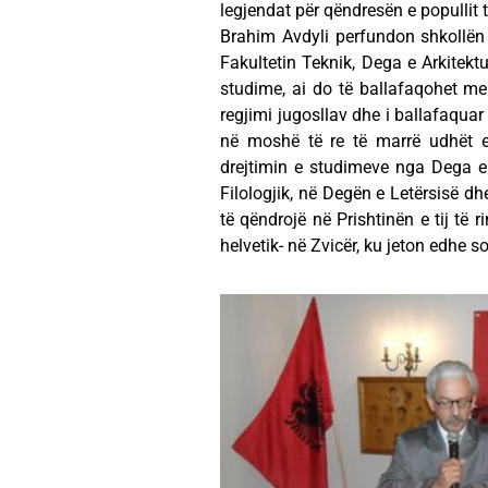
legjendat për qëndresën e popullit t
Brahim Avdyli perfundon shkollën
Fakultetin Teknik, Dega e Arkitekt
studime, ai do të ballafaqohet me
regjimi jugosllav dhe i ballafaqua
në moshë të re të marrë udhët e 
drejtimin e studimeve nga Dega e 
Filologjik, në Degën e Letërsisë 
të qëndrojë në Prishtinën e tij të 
helvetik- në Zvicër, ku jeton edhe so