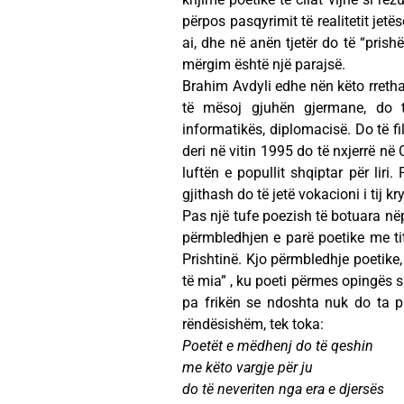
përpos pasqyrimit të realitetit jetë
ai, dhe në anën tjetër do të “prish
mërgim është një parajsë.
Brahim Avdyli edhe nën këto rretha
të mësoj gjuhën gjermane, do t
informatikës, diplomacisë. Do të fi
deri në vitin 1995 do të nxjerrë në
luftën e popullit shqiptar për liri
gjithash do të jetë vokacioni i tij kr
Pas një tufe poezish të botuara në
përmbledhjen e parë poetike me titu
Prishtinë. Kjo përmbledhje poetike, 
të mia” , ku poeti përmes opingës s
pa frikën se ndoshta nuk do ta pr
rëndësishëm, tek toka:
Poetët e mëdhenj do të qeshin
me këto vargje për ju
do të neveriten nga era e djersës