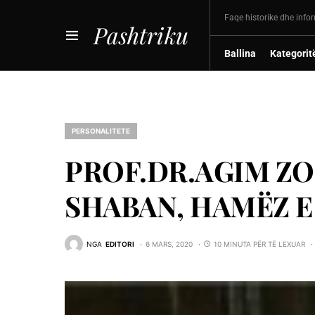
Faqe historike dhe info
Pashtriku
Ballina
Kategorit
PERSONALITETE
PROF.DR.AGIM ZOG
SHABAN, HAMËZ E
NGA
EDITORI
6 MARS, 2020
10 MINUTA PËR TË LEXUAR