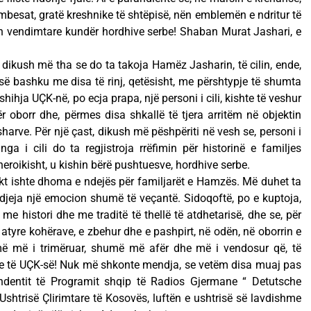
mbesat, gratë kreshnike të shtëpisë, nën emblemën e ndritur të
ejën vendimtare kundër hordhive serbe! Shaban Murat Jashari, e
 dikush më tha se do ta takoja Hamëz Jasharin, të cilin, ende,
 së bashku me disa të rinj, qetësisht, me përshtypje të shumta
shihja UÇK-në, po ecja prapa, një personi i cili, kishte të veshur
ër oborr dhe, përmes disa shkallë të tjera arritëm në objektin
sharve. Për një çast, dikush më pëshpëriti në vesh se, personi i
a i cili do ta regjistroja rrëfimin për historinë e familjes
 heroikisht, u kishin bërë pushtuesve, hordhive serbe.
kt ishte dhoma e ndejës për familjarët e Hamzës. Më duhet ta
ndjeja një emocion shumë të veçantë. Sidoqoftë, po e kuptoja,
me histori dhe me traditë të thellë të atdhetarisë, dhe se, për
atyre kohërave, e zbehur dhe e pashpirt, në odën, në oborrin e
më më i trimëruar, shumë më afër dhe më i vendosur që, të
ve të UÇK-së! Nuk më shkonte mendja, se vetëm disa muaj pas
pondentit të Programit shqip të Radios Gjermane “ Detutsche
 Ushtrisë Çlirimtare të Kosovës, luftën e ushtrisë së lavdishme