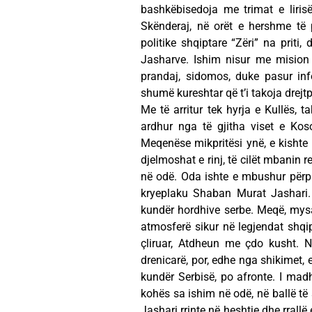
bashkëbisedoja me trimat e liris
Skënderaj, në orët e hershme të 
politike shqiptare “Zëri” na priti
Jasharve. Ishim nisur me mision q
prandaj, sidomos, duke pasur inf
shumë kureshtar që t’i takoja drejtp
Me të arritur tek hyrja e Kullës,
ardhur nga të gjitha viset e Ko
Meqenëse mikpritësi ynë, e kishte
djelmoshat e rinj, të cilët mbanin r
në odë. Oda ishte e mbushur përplo
kryeplaku Shaban Murat Jashari. 
kundër hordhive serbe. Meqë, mysa
atmosferë sikur në legjendat shqip
çliruar, Atdheun me çdo kusht. N
drenicarë, por, edhe nga shikimet, 
kundër Serbisë, po afronte. I madh
kohës sa ishim në odë, në ballë të
Jashari rrinte në heshtje dhe rrallë 