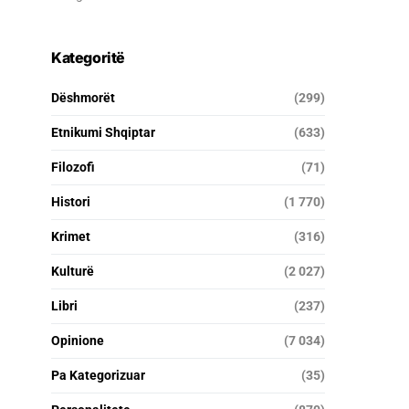
Kategoritë
Dëshmorët
(299)
Etnikumi Shqiptar
(633)
Filozofi
(71)
Histori
(1 770)
Krimet
(316)
Kulturë
(2 027)
Libri
(237)
Opinione
(7 034)
Pa Kategorizuar
(35)