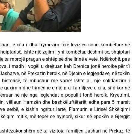
hari, e cila i dha frymëzim tërë lëvizjes sonë kombëtare në
iptarisë, ishte një zgjim i yni kombëtar, dëshmi se, shqiptari
je ta mbrojë pragun e shtëpisë dhe lirinë e vetë. Ndërkohë, pas
va, i madh i vogël u drejtuan kah Drenica jonë heroike për t’i
Jasharve, në Prekazin heroik, në Djepin e legjendave, në tokën
 historisë, të mbushur me varre! Ishte ai, një solidarizim i
guximin dhe trimërinë e një prej familjeve e cila, si dikur në
rruar në një nga legjendat e popullit tonë heroik. Kryetrimi,
, vëllaun Hamzën dhe bashkëluftëtarët, edhe para 5 marsit
 serbë, e kishin ngritur lartë, Flamurin e Lirisë! Shkëlqimi
këlqim mitik, më tepër se hyjnorë, sikur në epokën e Gjergjit
ashtëzakonshëm që ta vizitoja familjen Jashari në Prekaz, të