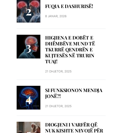
FUQIA E DASHURISË!
8 JANAR, 2026
HIGJIENA E DOBËT E
DHËMBËVE MUND TË
TKURRË QENDRËN E
KUJTESËS NË TRURIN
TUAJ!
21 DHJETOR, 2025
SI FUNKSIONON MENDJA
JONË?!
21 DHJETOR, 2025
DIOGJENI I VARFËR QË
NUK KISHTE NEVOJË PËR