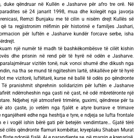
ë, duke qëndruar në Kullën e Jasharve për afro tre orë. Në
paradites së 24 janarit 1998, mua dhe kolegët nga javorja
, drenicasi, Remzi Bunjaku me të cilin u nisëm drejt Kullës së
ë ta regjistronim rrëfimin për historinë e familjes Jashari,
ormacion për luftën e Jasharve kundër forcave serbe, isha
ërdrejt.
 takuam një numër të madh të bashkëkombësve të cilët kishin
sovës dhe prisnin në rend për të hyrë në odën e Jasharve.
 paralajmëruar vizitën tonë, nuk vonoi shumë dhe dikush nga
endin, na tha se mund të ngjiteshim lartë, shkallëve për të hyrë
t me vizitorë, luftëtarë, kurse në ballë të odës po qëndronte
Të pranishmit shprehnin solidarizim për luftën e Jasharve
firët ndërroheshin nga çasti në çast, në odë mbretëronte një
tare. Ndjehej një atmosferë trimërie, guximi, qëndrese për ta
ë ato çaste, jo vetëm nga fjalët e atyre burrave e trimave
e nganjëherë edhe nga heshtja e tyre, e ndjeja se lufta frontale
 e i vogël ishin bërë gati për betejën vendimtare… Gjatë tërë
 së cilës qëndronte flamuri kombëtar, kryeplaku Shaban Murat
e fliste ndonjë fjalë. Ai e parandiente se, në marsin e krenarisë,