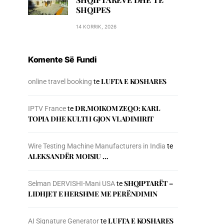
SHQIPES
14 KORRIK, 2026
Komente Së Fundi
LUFTA E KOSHARES
online travel booking
te
DR.MOIKOM ZEQO: KARL
IPTV France
te
TOPIA DHE KULTI I GJON VLADIMIRIT
Wire Testing Machine Manufacturers in India
te
ALEKSANDËR MOISIU …
SHQIPTARËT –
Selman DERVISHI-Mani USA
te
LIDHJET E HERSHME ME PERËNDIMIN
LUFTA E KOSHARES
AI Signature Generator
te