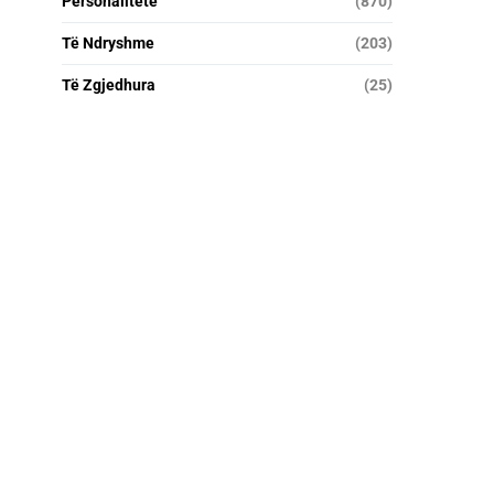
Personalitete
(870)
Të Ndryshme
(203)
Të Zgjedhura
(25)