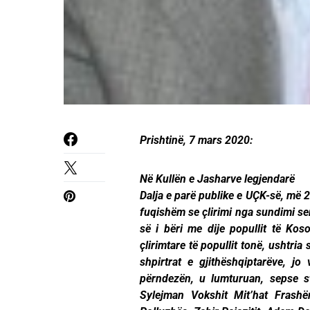
Prishtinë, 7 mars 2020:
Në Kullën e Jasharve legjendarë
Dalja e parë publike e UÇK-së, më 
fuqishëm se çlirimi nga sundimi ser
së i bëri me dije popullit të Koso
çlirimtare të popullit tonë, ushtria
shpirtrat e gjithëshqiptarëve, j
përndezën, u lumturuan, sepse stë
Sylejman Vokshit Mit’hat Frashë