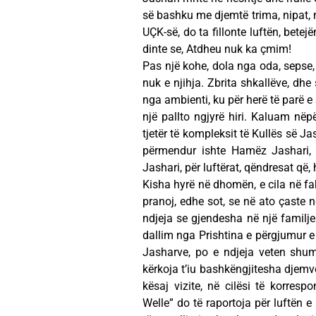
së bashku me djemtë trima, nipat, 
UÇK-së, do ta fillonte luftën, bet
dinte se, Atdheu nuk ka çmim!
Pas një kohe, dola nga oda, sepse,
nuk e njihja. Zbrita shkallëve, dhe
nga ambienti, ku për herë të parë e 
një pallto ngjyrë hiri. Kaluam nëp
tjetër të kompleksit të Kullës së Ja
përmendur ishte Hamëz Jashari, ng
Jashari, për luftërat, qëndresat që,
Kisha hyrë në dhomën, e cila në fa
pranoj, edhe sot, se në ato çaste 
ndjeja se gjendesha në një familje 
dallim nga Prishtina e përgjumur e 
Jasharve, po e ndjeja veten shu
kërkoja t’iu bashkëngjitesha djem
kësaj vizite, në cilësi të korres
Welle” do të raportoja për luftën e