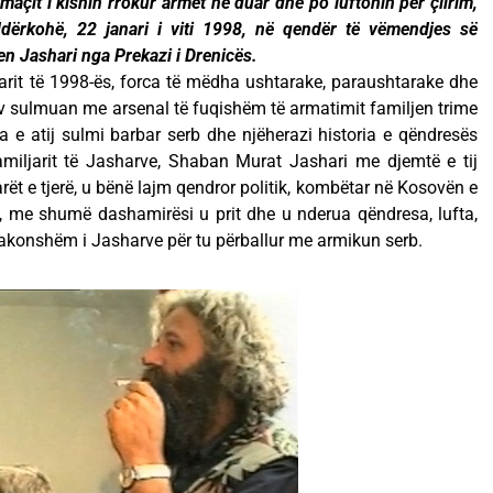
maçit i kishin rrokur armët në duar dhe po luftonin për çlirim,
dërkohë, 22 janari i viti 1998, në qendër të vëmendjes së
jen Jashari nga Prekazi i Drenicës.
rit të 1998-ës, forca të mëdha ushtarake, paraushtarake dhe
lav sulmuan me arsenal të fuqishëm të armatimit familjen trime
a e atij sulmi barbar serb dhe njëherazi historia e qëndresës
amiljarit të Jasharve, Shaban Murat Jashari me djemtë e tij
ët e tjerë, u bënë lajm qendror politik, kombëtar në Kosovën e
l, me shumë dashamirësi u prit dhe u nderua qëndresa, lufta,
zakonshëm i Jasharve për tu përballur me armikun serb.