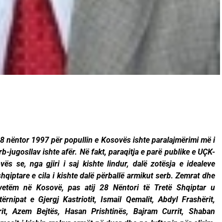
28 nëntor 1997 për popullin e Kosovës ishte paralajmërimi më i
b-jugosllav ishte afër. Në fakt, paraqitja e parë publike e UÇK-
vës se, nga gjiri i saj kishte lindur, dalë zotësja e idealeve
 shqiptare e cila i kishte dalë përballë armikut serb. Zemrat dhe
o vetëm në Kosovë, pas atij 28 Nëntori të Tretë Shqiptar u
rnipat e Gjergj Kastriotit, Ismail Qemalit, Abdyl Frashërit,
rit, Azem Bejtës, Hasan Prishtinës, Bajram Currit, Shaban