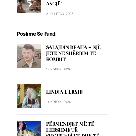
ASGJË!
21 DHJETOR, 2025
Postime Së Fundi
SALAJDIN BRAHA – NJЁ
JETЁ NЁ SHЁRBIM TЁ
KOMBIT
14 KORRIK, 2026
LINDJA E LRSHJ
14 KORRIK, 2026
PËRMENDJET MË TË
HERSHME TË
SHQIPTARËVE DHE TË