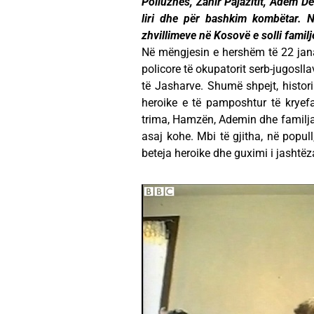
Polluzhës, Zahir Pajazitit, Adem De
liri dhe për bashkim kombëtar. N
zhvillimeve në Kosovë e solli famil
Në mëngjesin e hershëm të 22 jana
policore të okupatorit serb-jugosl
të Jasharve. Shumë shpejt, histori
heroike e të pamposhtur të kryef
trima, Hamzën, Ademin dhe familjar
asaj kohe. Mbi të gjitha, në popul
beteja heroike dhe guximi i jashtë