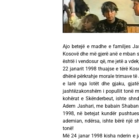
Ajo betejë e madhe e familjes Jas
Kosovë dhe më gjerë anë e mban shq
është i vendosur që, me jetë a vdek
22 janarit 1998 thuajse e tërë Koso
dhënë përkrahje morale trimave të 
e larë nga lotët dhe gjaku, gjatë
jashtëzakonshëm i popullit tonë me 
kohërat e Skënderbeut, ishte shndë
Adem Jashari, me babain Shabanin
1998, në betejat kundër pushtuesve
ademian, ndërsa, ishte bërë një sh
tonë!
Më 24 janar 1998 kisha nderin e j