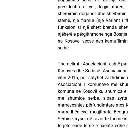
presidentin e vet, legjislaturën,
shërbimin doganor dhe shërbimin po
stemë, një flamur (një variant i fl
funksion si një shtet brenda shte
njëherë e përgjithmonë nga Bosnj
në Kosovë, veçse nën kamuflimin
serbe.
Themelimi i Asociacionit është para
Kosovës dhe Serbisë. Asociacioni pr
vitin 2015, por shtyhet vazhdimis
Asociacioni i komunave me shum
komuna në Kosovë ku shumica e po
me shumicë serbe, sipas zyrta
marrëveshjes përfundimtare mes Ko
marrëdhënieve, megjithatë, Beogra
Serbisë, trysni në favor të themeli
të jetë ende temë e nxehtë edhe 