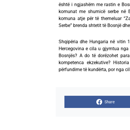
është i ngjashëm me rastin e Bo
komunat me shumicë serbe në Bo
komuna atje për të themeluar “Za
Serbe” brenda shtetit të Bosnjë dh
Shqipëria dhe Hungaria në vitin 19
Hercegovina e cila u gjymtua nga b
Bosnjës? A do të dorëzohet para
kompetenca ekzekutive? Histori
përfundime të kundërta, por nga c
Share