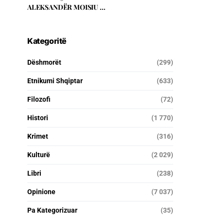
ALEKSANDËR MOISIU …
Kategoritë
Dëshmorët
(299)
Etnikumi Shqiptar
(633)
Filozofi
(72)
Histori
(1 770)
Krimet
(316)
Kulturë
(2 029)
Libri
(238)
Opinione
(7 037)
Pa Kategorizuar
(35)