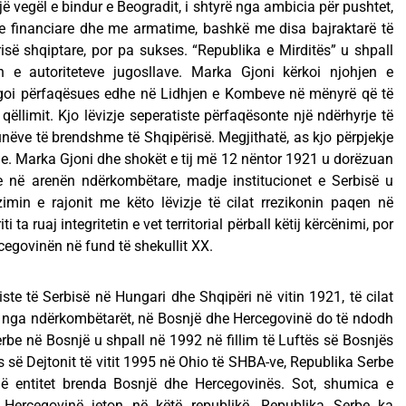
një vegël e bindur e Beogradit, i shtyrë nga ambicia për pushtet,
 financiare dhe me armatime, bashkë me disa bajraktarë të
risë shqiptare, por pa sukses. “Republika e Mirditës” u shpall
 e autoriteteve jugosllave. Marka Gjoni kërkoi njohjen e
ërgoi përfaqësues edhe në Lidhjen e Kombeve në mënyrë që të
 qëllimit. Kjo lëvizje seperatiste përfaqësonte një ndërhyrje të
ëve të brendshme të Shqipërisë. Megjithatë, as kjo përpjekje
e. Marka Gjoni dhe shokët e tij më 12 nëntor 1921 u dorëzuan
e në arenën ndërkombëtare, madje institucionet e Serbisë u
izimin e rajonit me këto lëvizje të cilat rrezikonin paqen në
i ta ruaj integritetin e vet territorial përball këtij kërcënimi, por
rcegovinën në fund të shekullit XX.
iste të Serbisë në Hungari dhe Shqipëri në vitin 1921, të cilat
 nga ndërkombëtarët, në Bosnjë dhe Hercegovinë do të ndodh
Serbe në Bosnjë u shpall në 1992 në fillim të Luftës së Bosnjës
së Dejtonit të vitit 1995 në Ohio të SHBA-ve, Republika Serbe
një entitet brenda Bosnjë dhe Hercegovinës. Sot, shumica e
Hercegovinë jeton në këtë republikë. Republika Serbe ka