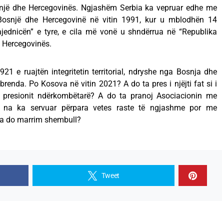
snjë dhe Hercegovinës. Ngjashëm Serbia ka vepruar edhe me
snjë dhe Hercegovinë në vitin 1991, kur u mblodhën 14
jednicën” e tyre, e cila më vonë u shndërrua në “Republika
e Hercegovinës.
21 e ruajtën integritetin territorial, ndryshe nga Bosnja dhe
renda. Po Kosova në vitin 2021? A do ta pres i njëjti fat si i
 presionit ndërkombëtarë? A do ta pranoj Asociacionin me
a na ka servuar përpara vetes raste të ngjashme por me
ila do marrim shembull?
Tweet