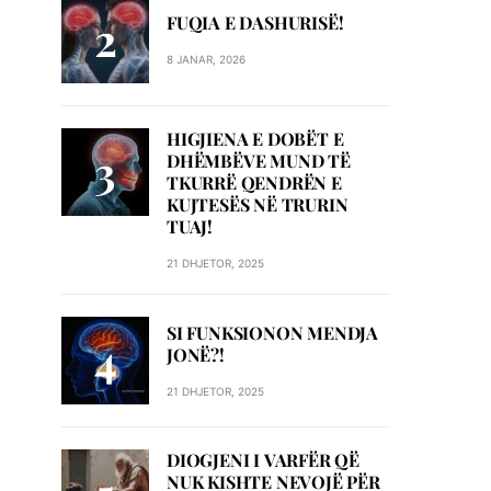
FUQIA E DASHURISË!
8 JANAR, 2026
HIGJIENA E DOBËT E
DHËMBËVE MUND TË
TKURRË QENDRËN E
KUJTESËS NË TRURIN
TUAJ!
21 DHJETOR, 2025
SI FUNKSIONON MENDJA
JONË?!
21 DHJETOR, 2025
DIOGJENI I VARFËR QË
NUK KISHTE NEVOJË PËR