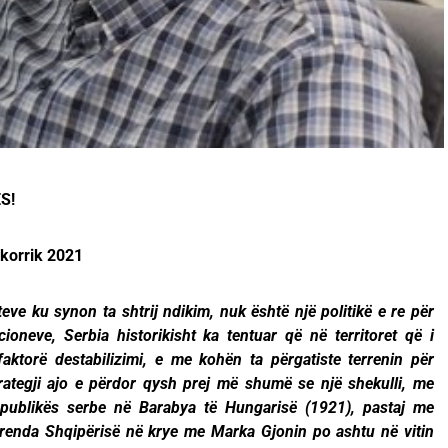
S!
 korrik 2021
teve ku synon ta shtrij ndikim, nuk është një politikë e re për
ioneve, Serbia historikisht ka tentuar që në territoret që i
aktorë destabilizimi, e me kohën ta përgatiste terrenin për
trategji ajo e përdor qysh prej më shumë se një shekulli, me
 republikës serbe në Barabya të Hungarisë (1921), pastaj me
brenda Shqipërisë në krye me Marka Gjonin po ashtu në vitin