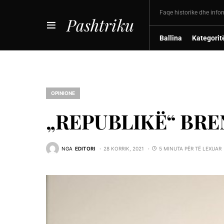
Faqe historike dhe info
Pashtriku
Ballina
Kategorit
OPINIONE
„REPUBLIKË“ BRE
NGA
EDITORI
28 KORRIK, 2021
5 MINUTA PËR TË LEXUAR