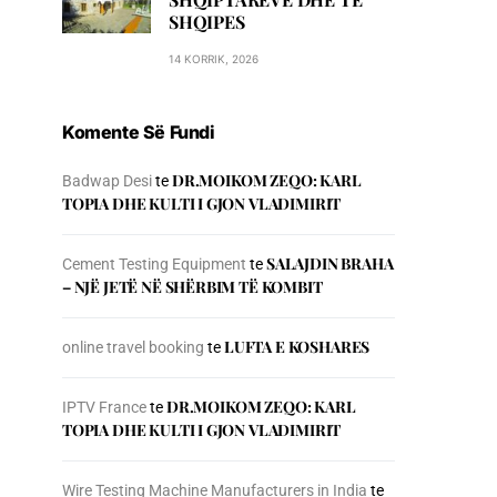
SHQIPES
14 KORRIK, 2026
Komente Së Fundi
DR.MOIKOM ZEQO: KARL
Badwap Desi
te
TOPIA DHE KULTI I GJON VLADIMIRIT
SALAJDIN BRAHA
Cement Testing Equipment
te
– NJЁ JETЁ NЁ SHЁRBIM TЁ KOMBIT
LUFTA E KOSHARES
online travel booking
te
DR.MOIKOM ZEQO: KARL
IPTV France
te
TOPIA DHE KULTI I GJON VLADIMIRIT
Wire Testing Machine Manufacturers in India
te