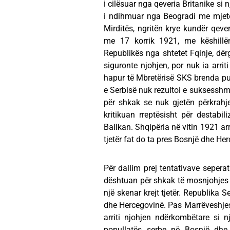
i cilësuar nga qeveria Britanike si 
i ndihmuar nga Beogradi me mjete
Mirditës, ngritën krye kundër qeve
me 17 korrik 1921, me këshillën
Republikës nga shtetet Fqinje, d
siguronte njohjen, por nuk ia arriti
hapur të Mbretërisë SKS brenda pun
e Serbisë nuk rezultoi e suksesshm
për shkak se nuk gjetën përkrahj
kritikuan rreptësisht për destabil
Ballkan. Shqipëria në vitin 1921 arrit
tjetër fat do ta pres Bosnjë dhe He
Për dallim prej tentativave seperat
dështuan për shkak të mosnjohjes
një skenar krejt tjetër. Republika 
dhe Hercegovinë. Pas Marrëveshjes 
arriti njohjen ndërkombëtare si 
popullatës serbe në Bosnjë dhe 