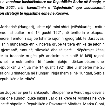
ën e vonshme bashkëkohore me Republikën Serbe në Bosnje, e
tin 2021, nën kamuflimin e “Zajednicës” apo asociacionit
on strategji të ngjashme edhe në Kosovë.
zharisë (Hungari), ishte një mini-shtet jetëshkurtër, i nxitur
ene, i shpallur më 14 gusht 1921, në territorin e okupuar
ore. Territori i saj përfshinte rajonin gjeografik të Barabyas.
shin hungarezë etnik, ndërsa grupe të tjera etnike që jetonin
, gjermanë, rumunë, sllovakë dhe të tjerë. Nëpërmjet kësaj
e ta trasonte rrugën për aneksimin e plotë të këtij rajoni.
kës së re nuk arritën të fitonin njohje ndërkombëtare dhe
 “Republika” u krijua më 14 gusht 1921 dhe u shpërbë më 20
ajoni u riintegrua në Hungari. Ngjashëm si në Hungari, Serbia
epublikën e Mirditës”.
lan Jugosllav për ta shkëputur Shqipërinë e Veriut nga qeveria
j dhe sundo”, duke inkurajuar disa krerë të Mirditës në krye
he të shpallnin Republikën e Pavarur të Mirditës. Marka Gjoni,