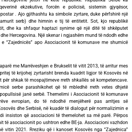
 qeverinë ekzekutive, forcën e policisë, sistemin gjyqësor,
star . Ajo gjithashtu ka simbole zyrtare, duke përfshirë një
amurit serb) dhe himnin e tij të entitetit. Sot, kjo republikë
tit, dhe ka shfaqur haptazi synime që një ditë të shkëputet
a dhe Hercegovina. Një skenar i ngjashëm mund të ndodh edhe
 e “Zajednicës” apo Asociacionit të komunave me shumicë
parë me Marrëveshjen e Brukselit të vitit 2013, të arritur mes
itej të krijohej zyrtarisht brenda kuadrit ligjor të Kosovës në
ht për shkak të mospajtimeve rreth shkallës së kompetencave.
icë serbe parashikohet që të mbledhë rreth vetes dhjetë
pullsisë janë serbë. Themelimi i Asociacionit të komunave
rëve evropian, do të ndodhë menjëherë pas arritjes së
sovës dhe Serbisë, në kuadër të dialogut për normalizimin e
di insiston që asociacioni të themelohet sa më parë. Përpos
mit të asociacionit po ushtron edhe BE-ja. Asociacioni vazhdon
në vitin 2021. Rreziku që i kanoset Kosovës nga “Zajednica”