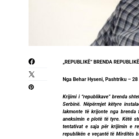
„REPUBLIKË“ BRENDA REPUBLIKË
Nga Behar Hyseni, Pashtriku – 28
Krijimi i “republikave” brenda shte
Serbinë. Nëpërmjet këtyre instalac
lakmonte të krijonte nga brenda f
aneksimin e plotë të tyre. Këtë s
tentativat e saja për krijimin e
republikën e veçantë të Mirditës 