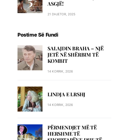
ASGJË!
21 DHJETOR, 2025
Postime Së Fundi
SALAJDIN BRAHA – NJЁ
JETЁ NЁ SHЁRBIM TЁ
KOMBIT
14 KORRIK, 2026
LINDJA E LRSHJ
14 KORRIK, 2026
PËRMENDJET MË TË
HERSHME TË
SHQIPTARËVE DHE TË