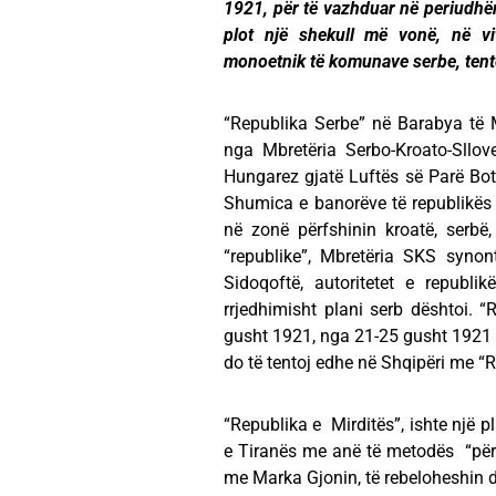
1921, për të vazhduar në periudh
plot një shekull më vonë, në vi
monoetnik të komunave serbe, tent
“Republika Serbe” në Barabya të Ma
nga Mbretëria Serbo-Kroato-Sllov
Hungarez gjatë Luftës së Parë Botër
Shumica e banorëve të republikës i
në zonë përfshinin kroatë, serbë
“republike”, Mbretëria SKS synont
Sidoqoftë, autoritetet e republi
rrjedhimisht plani serb dështoi.
gusht 1921, nga 21-25 gusht 1921 r
do të tentoj edhe në Shqipëri me “R
“Republika e Mirditës”, ishte një p
e Tiranës me anë të metodës “përça
me Marka Gjonin, të rebeloheshin d