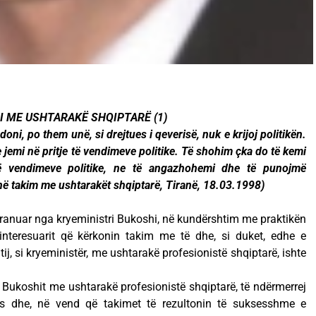
I ME USHTARAKË SHQIPTARË (1)
oni, po them unë, si drejtues i qeverisë, nuk e krijoj politikën.
jemi në pritje të vendimeve politike. Të shohim çka do të kemi
të vendimeve politike, ne të angazhohemi dhe të punojmë
 në takim me ushtarakët shqiptarë, Tiranë, 18.03.1998)
 pranuar nga kryeministri Bukoshi, në kundërshtim me praktikën
 interesuarit që kërkonin takim me të dhe, si duket, edhe e
ij, si kryeministër, me ushtarakë profesionistë shqiptarë, ishte
ë Bukoshit me ushtarakë profesionistë shqiptarë, të ndërmerrej
tës dhe, në vend që takimet të rezultonin të suksesshme e