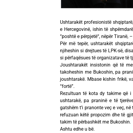
Ushtarakët profesionistë shqiptarë
e Hercegovinë, ishin të shpërndarë
“poshtë e përpjetë“, nëpër Tiranë, –
Për më tepër, ushtarakët shqiptarë
njiheshin si drejtues të LPK-së, dis
si përfaqësues të organizatave të tj
Joushtarakët insistonin që të me
takoheshin me Bukoshin, pa prani
joushtarakë. Mbase kishin frikë, var
“fortë”.
Rezultuan të kota dy takime që i
ushtarakë, pa praninë e të tjerë
gatshëm t’i pranonte veç e veç, në 
refuzuan këtë propozim dhe të gji
takim të përbashkët me Bukoshin.
Ashtu edhe u bë.