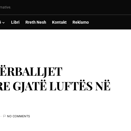
rmative.
ë
Libri
Rreth Nesh
Kontakt
Reklamo
PËRBALLJET
 GJATË LUFTËS NË
NO COMMENTS