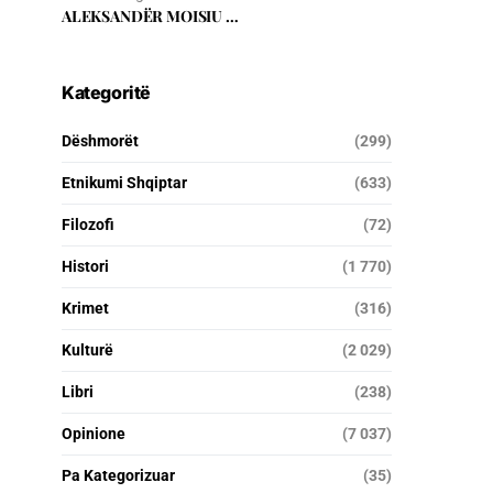
ALEKSANDËR MOISIU …
Kategoritë
Dëshmorët
(299)
Etnikumi Shqiptar
(633)
Filozofi
(72)
Histori
(1 770)
Krimet
(316)
Kulturë
(2 029)
Libri
(238)
Opinione
(7 037)
Pa Kategorizuar
(35)