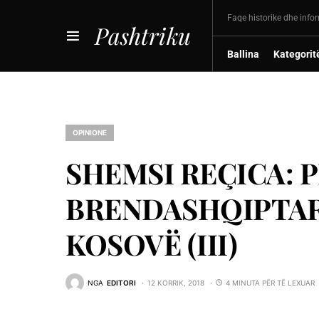
Faqe historike dhe info
Pashtriku
Ballina
Kategorit
OPINIONE
SHEMSI REÇICA: 
BRENDASHQIPTARE
KOSOVË (III)
NGA
EDITORI
12 KORRIK, 2018
4 MINUTA PËR TË LEXUAR