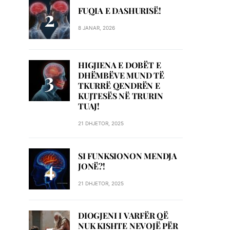
FUQIA E DASHURISË!
8 JANAR, 2026
HIGJIENA E DOBËT E
DHËMBËVE MUND TË
TKURRË QENDRËN E
KUJTESËS NË TRURIN
TUAJ!
21 DHJETOR, 2025
SI FUNKSIONON MENDJA
JONË?!
21 DHJETOR, 2025
DIOGJENI I VARFËR QË
NUK KISHTE NEVOJË PËR