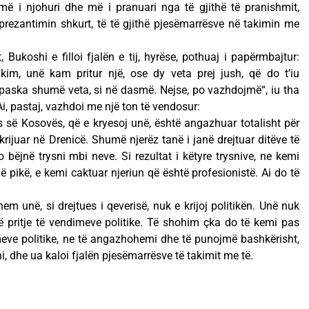
më i njohuri dhe më i pranuari nga të gjithë të pranishmit,
prezantimin shkurt, të të gjithë pjesëmarrësve në takimin me
Bukoshi e filloi fjalën e tij, hyrëse, pothuaj i papërmbajtur:
im, unë kam pritur një, ose dy veta prej jush, që do t’iu
u paska shumë veta, si në dasmë. Nejse, po vazhdojmë“, iu tha
Ai, pastaj, vazhdoi me një ton të vendosur:
ës së Kosovës, që e kryesoj unë, është angazhuar totalisht për
 krijuar në Drenicë. Shumë njerëz tanë i janë drejtuar ditëve të
 bëjnë trysni mbi neve. Si rezultat i këtyre trysnive, ne kemi
 pikë, e kemi caktuar njeriun që është profesionistë. Ai do të
hem unë, si drejtues i qeverisë, nuk e krijoj politikën. Unë nuk
ë pritje të vendimeve politike. Të shohim çka do të kemi pas
imeve politike, ne të angazhohemi dhe të punojmë bashkërisht,
hi, dhe ua kaloi fjalën pjesëmarrësve të takimit me të.