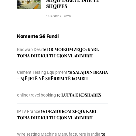
SHQIPES
14 KORRIK, 2026
Komente Së Fundi
DR.MOIKOM ZEQO: KARL
Badwap Desi
te
TOPIA DHE KULTI I GJON VLADIMIRIT
SALAJDIN BRAHA
Cement Testing Equipment
te
– NJЁ JETЁ NЁ SHЁRBIM TЁ KOMBIT
LUFTA E KOSHARES
online travel booking
te
DR.MOIKOM ZEQO: KARL
IPTV France
te
TOPIA DHE KULTI I GJON VLADIMIRIT
Wire Testing Machine Manufacturers in India
te