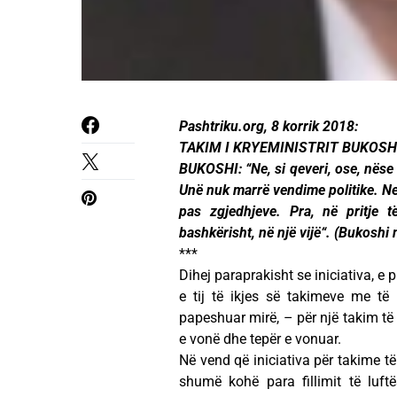
Pashtriku.org, 8 korrik 2018:
TAKIM I KRYEMINISTRIT BUKOSH
BUKOSHI: “Ne, si qeveri, ose, nëse d
Unë nuk marrë vendime politike. Ne 
pas zgjedhjeve. Pra, në pritje 
bashkërisht, në një vijë“. (Bukoshi
***
Dihej paraprakisht se iniciativa, e
e tij të ikjes së takimeve me të
papeshuar mirë, – për një takim të t
e vonë dhe tepër e vonuar.
Në vend që iniciativa për takime t
shumë kohë para fillimit të luf