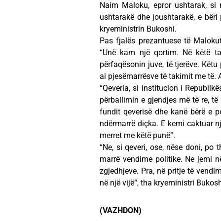
Naim Maloku, epror ushtarak, si 
ushtarakë dhe joushtarakë, e bëri 
kryeministrin Bukoshi.
Pas fjalës prezantuese të Malokut, 
“Unë kam një qortim. Në këtë tak
përfaqësonin juve, të tjerëve. Kët
ai pjesëmarrësve të takimit me të. 
“Qeveria, si institucion i Republik
përballimin e gjendjes më të re, të
fundit qeverisë dhe kanë bërë e po
ndërmarrë diçka. E kemi caktuar një
merret me këtë punë“.
“Ne, si qeveri, ose, nëse doni, po t
marrë vendime politike. Ne jemi n
zgjedhjeve. Pra, në pritje të vend
në një vijë“, tha kryeministri Bukos
(VAZHDON)