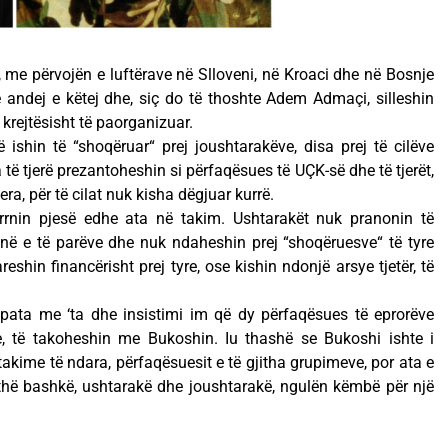
, me përvojën e luftërave në Slloveni, në Kroaci dhe në Bosnje
 andej e këtej dhe, siç do të thoshte Adem Admaçi, silleshin
 krejtësisht të paorganizuar.
 ishin të “shoqëruar“ prej joushtarakëve, disa prej të cilëve
a të tjerë prezantoheshin si përfaqësues të UÇK-së dhe të tjerët,
era, për të cilat nuk kisha dëgjuar kurrë.
rrnin pjesë edhe ata në takim. Ushtarakët nuk pranonin të
në e të parëve dhe nuk ndaheshin prej “shoqëruesve“ të tyre
eshin financërisht prej tyre, ose kishin ndonjë arsye tjetër, të
 pata me ‘ta dhe insistimi im që dy përfaqësues të eprorëve
ve, të takoheshin me Bukoshin. Iu thashë se Bukoshi ishte i
takime të ndara, përfaqësuesit e të gjitha grupimeve, por ata e
thë bashkë, ushtarakë dhe joushtarakë, ngulën këmbë për një