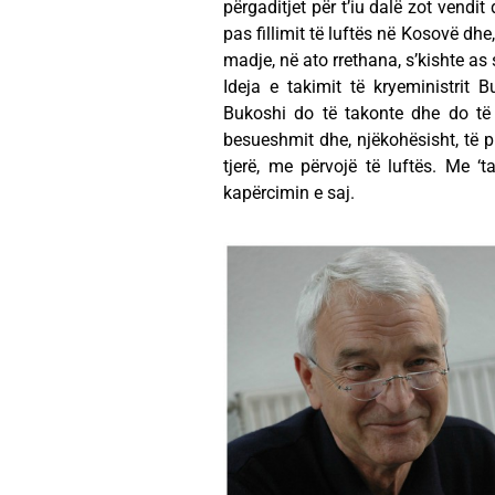
përgaditjet për t’iu dalë zot vendit
pas fillimit të luftës në Kosovë dh
madje, në ato rrethana, s’kishte as 
Ideja e takimit të kryeministrit 
Bukoshi do të takonte dhe do të
besueshmit dhe, njëkohësisht, të p
tjerë, me përvojë të luftës. Me ‘
kapërcimin e saj.