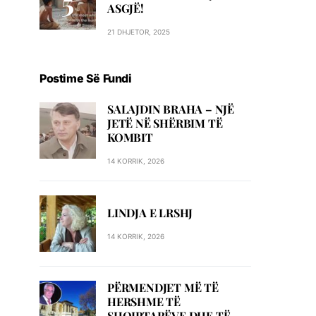
ASGJË!
21 DHJETOR, 2025
Postime Së Fundi
SALAJDIN BRAHA – NJЁ
JETЁ NЁ SHЁRBIM TЁ
KOMBIT
14 KORRIK, 2026
LINDJA E LRSHJ
14 KORRIK, 2026
PËRMENDJET MË TË
HERSHME TË
SHQIPTARËVE DHE TË