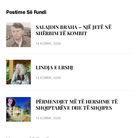
Postime Së Fundi
SALAJDIN BRAHA – NJЁ JETЁ NЁ
SHЁRBIM TЁ KOMBIT
14 KORRIK, 2026
LINDJA E LRSHJ
14 KORRIK, 2026
PËRMENDJET MË TË HERSHME TË
SHQIPTARËVE DHE TË SHQIPES
14 KORRIK, 2026