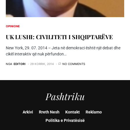
OPINIONE
UK LUSHI: CIVILITETI I SHQIPTARËVE
New York, 29. 07. 2014 – Jeta në demokraci është një debat dhe
cikël interaktiv që nuk përfundon…
NGA
EDITORI
29 KORRIK, 2014
NO COMMENTS
Pashtriku
Arkivi
Rreth Nesh
Kontakt
Reklamo
Politika e Privatësisë