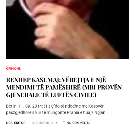
OPINIONE
REXHEP KASUMAJ: VËREJTJA E NJË
MENDIMI TË PAMËSHIRË (MBI PROVËN
GJENERALE TË LUFTËS CIVILE)
Berlin, 11. 09. 2014: (1.) Ç’do të ndodhte me Kosovën
paszgjedhore sikur të mungonte Prania e huaj? Ngjan…
NGA
EDITORI
14 SHTATOR, 2014
NO COMMENTS