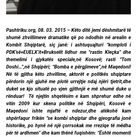
Pashtriku.org, 08. 03. 2015 – Këto ditë jemi dëshmitarë të
shumë zhvillimeve dramatike që po ndodhin në arealin e
Kombit Shqiptarë, siç janë: i ashtuquajturi “komploti i
PDK’së+EUELX’it+Brukselit lidhur me “rastin Kleçka” dhe
themelimi i gjykatës speciale,në Kosovë; rasti “Tom
Doshi…”,në Shqipëri; “Bomba e përgjimeve”,në Maqedoni!
Në të gjitha këto zhvillime, aktorët e politkës shqiptare
përdorin një gjuhë me plotë urrejtje ndaj njëri tjetrit,dhe
duket se kjo situatë po vjen gjithnjë e më shumë duke u
rënduar!
Të njejtin shqetësim e kam shprehur edhe në
vitin 2009 kur skena politike në Shqipëri, Kosovë e
Maqedoni ishte mjaftë e ndezur,dhe atëkohë kam
shpërfaqur frikën “se kombi shqiptar dhe gjeografia jonë
historike, po hynë në një çorrsokak me rreziqe të mëdha
për të ardhmen” dhe kam thënë fuqishëm: “Është momenti