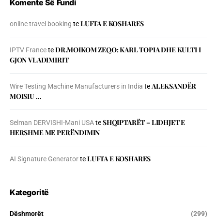
Komente Së Fundi
LUFTA E KOSHARES
online travel booking
te
DR.MOIKOM ZEQO: KARL TOPIA DHE KULTI I
IPTV France
te
GJON VLADIMIRIT
ALEKSANDËR
Wire Testing Machine Manufacturers in India
te
MOISIU …
SHQIPTARËT – LIDHJET E
Selman DERVISHI-Mani USA
te
HERSHME ME PERËNDIMIN
LUFTA E KOSHARES
AI Signature Generator
te
Kategoritë
Dëshmorët
(299)