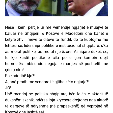
Nëse i kemi përcjellur me vëmendje ngjarjet e muajve të
kaluar në Shqipëri & Kosovë e Maqedoni dhe kahet e
këtyre zhvillimeve të ditëve të fundit, do të kuptojmë me
lehtësi se, lidershipi politikë e institucional shqiptarë, s’ka
as moral politikë, as moral njerëzorë. Ashiqare duket, se,
te kjo kastë politike e cila po e çon kombin drejt
humnerës, mbisundon egoja e marrjes së pushtetit me
çdo çmim!
Pse ndodhë kjo?!
A janë prodhime vendore të gjitha këto ngjarje?!
JO!
Unë mendoj se politika shqiptare, bën lojën e aktorit të
dukshëm skenik, ndërsa loja kryesore drejtohet nga aktorë
të qarqeve të ndryshme (në prapaskenë) që veprojnë në
Kosovë dhe jashtë saj.