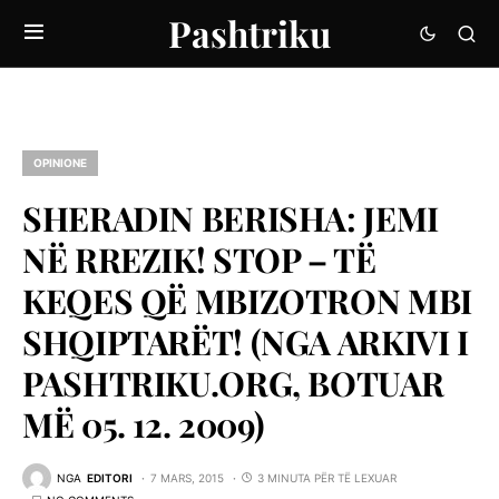
Pashtriku
OPINIONE
SHERADIN BERISHA: JEMI
NË RREZIK! STOP – TË
KEQES QË MBIZOTRON MBI
SHQIPTARËT! (NGA ARKIVI I
PASHTRIKU.ORG, BOTUAR
MË 05. 12. 2009)
NGA
EDITORI
7 MARS, 2015
3 MINUTA PËR TË LEXUAR