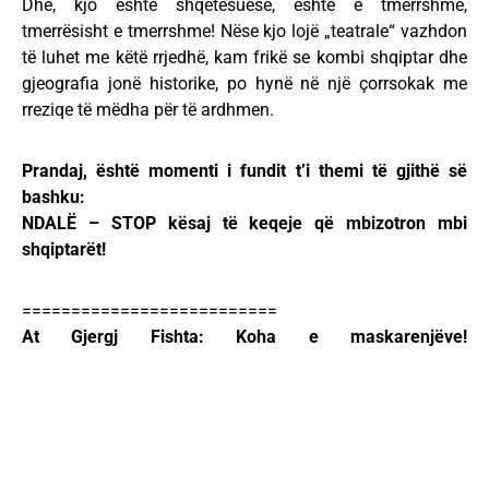
Dhe, kjo është shqetësuese, është e tmerrshme,
tmerrësisht e tmerrshme! Nëse kjo lojë „teatrale“ vazhdon
të luhet me këtë rrjedhë, kam frikë se kombi shqiptar dhe
gjeografia jonë historike, po hynë në një çorrsokak me
rreziqe të mëdha për të ardhmen.
Prandaj, është momenti i fundit t’i themi të gjithë së
bashku:
NDALË – STOP kësaj të keqeje që mbizotron mbi
shqiptarët!
==========================
At Gjergj Fishta: Koha e maskarenjëve!