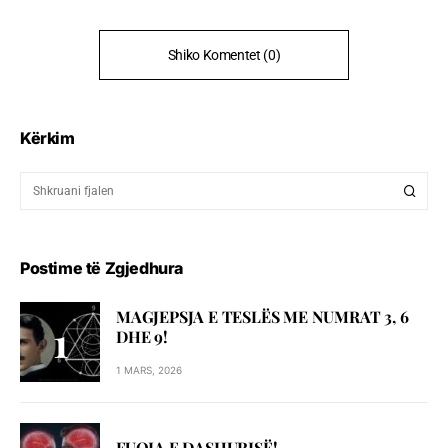
Shiko Komentet (0)
Kërkim
Postime të Zgjedhura
MAGJEPSJA E TESLËS ME NUMRAT 3, 6
DHE 9!
1 MARS, 2026
FUQIA E DASHURISË!