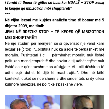
i fundit t’i themi të gjithë së bashku: NDALË – STOP kësaj
të keqeje që mbizotron mbi shqiptarët!”
***
Në vijim lexoni me kujdes analizën time të botuar më 5
dhjetor 2009, me titull:
JEMI NË RREZIK! STOP – TË KEQES QË MBIZOTRON
MBI SHQIPTARËT!
Në një studim për mënyrën se si qeveriset një vend kam
lexuar se (citoi): “…politika nuk ka asgjë të përbashkët me
moralin. Pushtetari i cili i përmbahet moralit, nuk është
politikan mendjemprehtë dhe pozita e tij udhëheqëse nuk
është as e qëndrueshme as afatgjate. Ai i cili dëshiron të
udhëheqë, duhet të dijë të mashtrojë…“. Dhe në këtë
kontekst, duket se ndershëmria dhe sinqeriteti, si dy cilësi
kulmore njerëzore, në politikë s’paskanë vlerë.