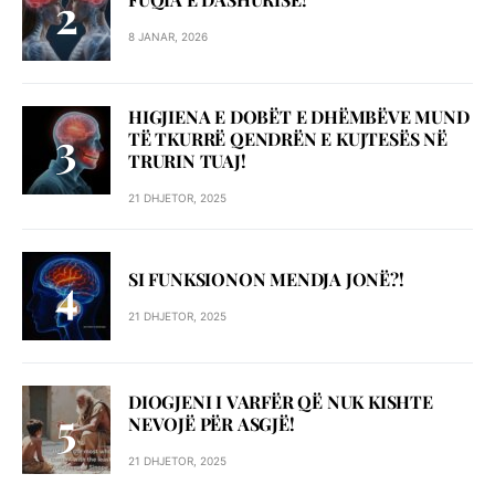
8 JANAR, 2026
HIGJIENA E DOBËT E DHËMBËVE MUND
TË TKURRË QENDRËN E KUJTESËS NË
TRURIN TUAJ!
21 DHJETOR, 2025
SI FUNKSIONON MENDJA JONË?!
21 DHJETOR, 2025
DIOGJENI I VARFËR QË NUK KISHTE
NEVOJË PËR ASGJË!
21 DHJETOR, 2025