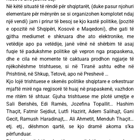
Në këtë situatë të rëndë për shqiptarët, (duke pasur njohuri
elementare për mënyrën se si organizohen komplotet ndaj
një vendi) jam i prirur të besoj se kjo kastë politike, (pozitë
e opozitë në Shqipëri, Kosovë e Maqedoni), dhe gati të
gjitha mediumet e shkruara dhe ato elektronike, me
vetëdije apo pa vetëdije, janë vënë në shërbim të asaj
fuqie të padukshme politike që vepron nga prapaskena,
dhe e cila në momente të caktuara prodhon ngjarje të
njëkohëshme trishtuese, si në Tiranë ashtu edhe në
Prishtinë, në Shkup, Tetovë, apo në Preshevë …
Kjo lojë trishtuese e skenës politike shqiptare e orkestruar
mjaftë mirë nga regjisorë të huaj në prapaskenë, vazhdon
me ritëm të shtuar. Gjuha trishtuese me plotë urrejtje e
Sali Berishës, Edi Ramës, Jozefina Topallit… Hashim
Thaçit, Fatmir Sejdiut, Lutfi Hazirit, Adem Salihajt, Gani
Gecit, Ramush Haradinajt,… Ali Ahmetit, Menduh Thaçit…
etj. etj., dëshmon qartë, se kjo dramë akoma s’ka
përfunduar.