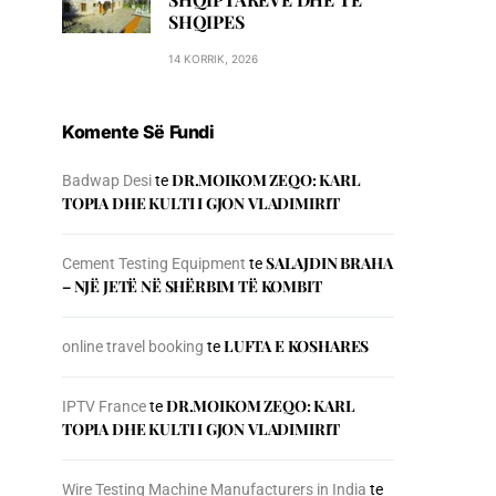
SHQIPES
14 KORRIK, 2026
Komente Së Fundi
DR.MOIKOM ZEQO: KARL
Badwap Desi
te
TOPIA DHE KULTI I GJON VLADIMIRIT
SALAJDIN BRAHA
Cement Testing Equipment
te
– NJЁ JETЁ NЁ SHЁRBIM TЁ KOMBIT
LUFTA E KOSHARES
online travel booking
te
DR.MOIKOM ZEQO: KARL
IPTV France
te
TOPIA DHE KULTI I GJON VLADIMIRIT
Wire Testing Machine Manufacturers in India
te