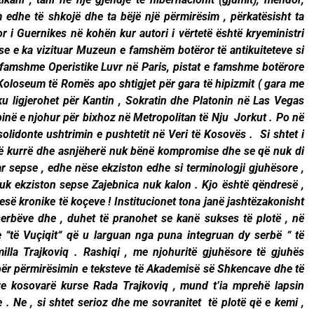
 edhe të shkojë dhe ta bëjë një përmirësim , përkatësisht ta
 i Guernikes në kohën kur autori i vërtetë është kryeministri
ëse e ka vizituar Muzeun e famshëm botëror të antikuiteteve si
 famshme Operistike Luvr në Paris, pistat e famshme botërore
oloseum të Romës apo shtigjet për gara të hipizmit ( gara me
u ligjerohet për Kantin , Sokratin dhe Platonin në Las Vegas
pinë e njohur për bixhoz në Metropolitan të Nju Jorkut . Po në
lidonte ushtrimin e pushtetit në Veri të Kosovës . Si shtet i
që kurrë dhe asnjëherë nuk bënë kompromise dhe se që nuk di
 sepse , edhe nëse ekziston edhe si terminologji gjuhësore ,
 nuk ekziston sepse Zajebnica nuk kalon . Kjo është qëndresë ,
ë kronike të koçeve ! Institucionet tona janë jashtëzakonisht
serbëve dhe , duhet të pranohet se kanë sukses të plotë , në
 “të Vuçiqit“ që u larguan nga puna integruan dy serbë “ të
illa Trajkoviq . Rashiqi , me njohuritë gjuhësore të gjuhës
për përmirësimin e teksteve të Akademisë së Shkencave dhe të
ve kosovarë kurse Rada Trajkoviq , mund t’ia mprehë lapsin
ve . Ne , si shtet serioz dhe me sovranitet të plotë që e kemi ,