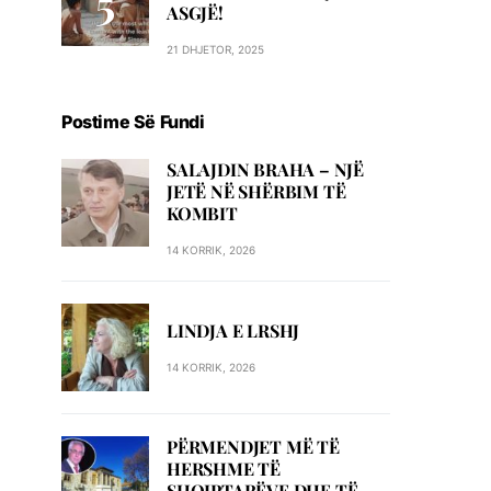
ASGJË!
21 DHJETOR, 2025
Postime Së Fundi
SALAJDIN BRAHA – NJЁ
JETЁ NЁ SHЁRBIM TЁ
KOMBIT
14 KORRIK, 2026
LINDJA E LRSHJ
14 KORRIK, 2026
PËRMENDJET MË TË
HERSHME TË
SHQIPTARËVE DHE TË