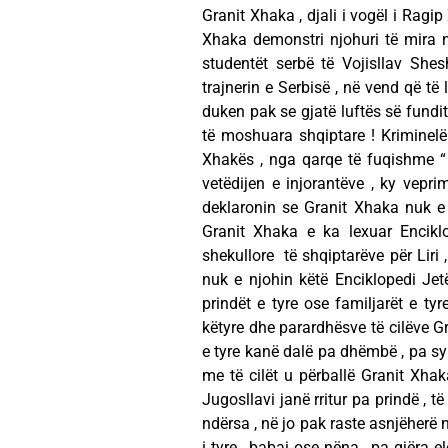
Granit Xhaka , djali i vogël i Ragi
Xhaka demonstri njohuri të mira n
studentët serbë të Vojisllav Shes
trajnerin e Serbisë , në vend që të
duken pak se gjatë luftës së fundi
të moshuara shqiptare ! Kriminelë 
Xhakës , nga qarqe të fuqishme “ 
vetëdijen e injorantëve , ky vepri
deklaronin se Granit Xhaka nuk e 
Granit Xhaka e ka lexuar Enciklo
shekullore të shqiptarëve për Liri 
nuk e njohin këtë Enciklopedi Jet
prindët e tyre ose familjarët e ty
këtyre dhe parardhësve të cilëve Gr
e tyre kanë dalë pa dhëmbë , pa sy
me të cilët u përballë Granit Xhak
Jugosllavi janë rritur pa prindë , t
ndërsa , në jo pak raste asnjëherë n
i tyre , babai ose nëna , pa gjëra e