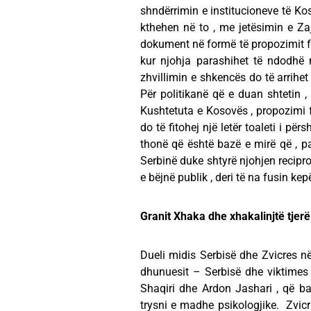
shndërrimin e institucioneve të Ko
kthehen në to , me jetësimin e Za
dokument në formë të propozimit f
kur njohja parashihet të ndodhë 
zhvillimin e shkencës do të arrihet
Për politikanë që e duan shtetin
Kushtetuta e Kosovës , propozimi f
do të fitohej një letër toaleti i p
thonë që është bazë e mirë që , pa
Serbinë duke shtyrë njohjen recipro
e bëjnë publik , deri të na fusin k
Granit Xhaka dhe xhakalinjtë tjerë
Dueli midis Serbisë dhe Zvicres në 
dhunuesit – Serbisë dhe viktime
Shaqiri dhe Ardon Jashari , që bart
trysni e madhe psikologjike. Zvicra