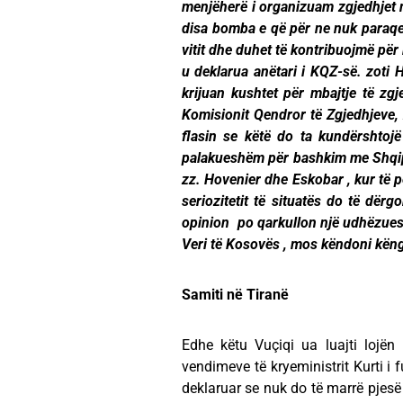
menjëherë i organizuam zgjedhjet n
disa bomba e që për ne nuk paraqes
vitit dhe duhet të kontribuojmë për 
u deklarua anëtari i KQZ-së. zoti 
krijuan kushtet për mbajtje të zgj
Komisionit Qendror të Zgjedhjeve, z
flasin se këtë do ta kundërshtojë
palakueshëm për bashkim me Shqi
zz. Hovenier dhe Eskobar , kur të p
seriozitetit të situatës do të dër
opinion po qarkullon një udhëzues 
Veri të Kosovës , mos këndoni këngë 
Samiti në Tiranë
Edhe këtu Vuçiqi ua luajti lojën 
vendimeve të kryeministrit Kurti i 
deklaruar se nuk do të marrë pjesë 