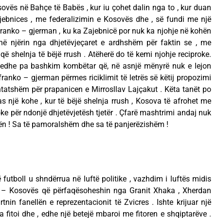
sovës në Bahçe të Babës , kur iu çohet dalin nga to , kur duan
jebnices , me federalizimin e Kosovës dhe , së fundi me një
ranko – gjerman , ku ka Zajebnicë por nuk ka njohje në kohën
në njërin nga dhjetëvjeçaret e ardhshëm për faktin se , me
 që shelnja të bëjë rrush . Atëherë do të kemi njohje reciproke.
 , edhe pa bashkim kombëtar që, në asnjë mënyrë nuk e lejon
ranko – gjerman përmes riciklimit të letrës së këtij propozimi
ërshtatshëm për prapanicen e Mirrosllav Lajçakut . Këta tanët po
s një kohe , kur të bëjë shelnja rrush , Kosova të afrohet me
ke për ndonjë dhjetëvjetësh tjetër . Çfarë mashtrimi andaj nuk
epën ! Sa të pamoralshëm dhe sa të panjerëzishëm !
futboll u shndërrua në luftë politike , vazhdim i luftës midis
s – Kosovës që përfaqësoheshin nga Granit Xhaka , Xherdan
nin fanellën e reprezentacionit të Zvicres . Ishte krijuar një
 fitoi dhe , edhe një betejë mbaroi me fitoren e shqiptarëve .