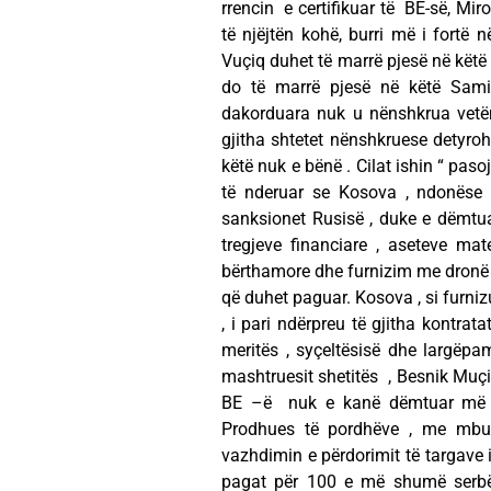
rrencin e certifikuar të BE-së, Miro
të njëjtën kohë, burri më i fortë 
Vuçiq duhet të marrë pjesë në këtë 
do të marrë pjesë në këtë Sami
dakorduara nuk u nënshkrua vetëm
gjitha shtetet nënshkruese detyroh
këtë nuk e bënë . Cilat ishin “ pas
të nderuar se Kosova , ndonëse a
sanksionet Rusisë , duke e dëmtu
tregjeve financiare , aseteve ma
bërthamore dhe furnizim me dronë 
që duhet paguar. Kosova , si furni
, i pari ndërpreu të gjitha kontrat
meritës , syçeltësisë dhe largëpa
mashtruesit shetitës , Besnik Muçi
BE –ë nuk e kanë dëmtuar më sh
Prodhues të pordhëve , me mbu
vazhdimin e përdorimit të targave 
pagat për 100 e më shumë serbë