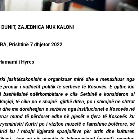
E DUNIT, ZAJEBNICA NUK KALON!
A, Prishtin
ë 7 dhjetor 2022
 Hamami i Hyres
rki jashtëzakonisht e organizuar mirë dhe e menaxhuar nga
 pronar i vullnetit politik të serbëve të Kosovës. E gjithë kjo
ë bashkësisë ndërkombëtare e cila Serbinë e konsideron si
uçiqi, të cilin po e shajnë gjithë ditën, po i shkojnë në shtrat
ale dhe me dorëheqjen e serbëve nga institucionet e Kosovës në
kenar mund të përdoret edhe në pjesët e tjera të Kosovës ku
kryeministri Kurtri po i viziton muzetë e famshme botërore, së
 ku i mbajti ligjeratë spanjollëve për artin dhe kulturen
tikani , tani në një gjendje të hibernacionit (gjumit), mendor,