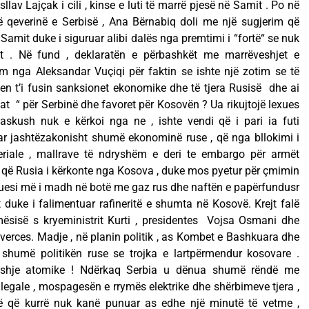
sllav Lajçak i cili , kinse e luti të marrë pjesë në Samit . Po në
në qeverinë e Serbisë , Ana Bërnabiq doli me një sugjerim që
Samit duke i siguruar alibi dalës nga premtimi i “fortë“ se nuk
t . Në fund , deklaratën e përbashkët me marrëveshjet e
 nga Aleksandar Vuçiqi për faktin se ishte një zotim se të
en t’i fusin sanksionet ekonomike dhe të tjera Rusisë dhe ai
ojat “ për Serbinë dhe favoret për Kosovën ? Ua rikujtojë lexues
skush nuk e kërkoi nga ne , ishte vendi që i pari ia futi
ar jashtëzakonisht shumë ekonominë ruse , që nga bllokimi i
teriale , mallrave të ndryshëm e deri te embargo për armët
që Rusia i kërkonte nga Kosova , duke mos pyetur për çmimin
zuesi më i madh në botë me gaz rus dhe naftën e papërfundusr
at duke i falimentuar rafineritë e shumta në Kosovë. Krejt falë
mësisë s kryeministrit Kurti , presidentes Vojsa Osmani dhe
verces. Madje , në planin politik , as Kombet e Bashkuara dhe
umë politikën ruse se trojka e lartpërmendur kosovare .
shje atomike ! Ndërkaq Serbia u dënua shumë rëndë me
ilegale , mospagesën e rrymës elektrike dhe shërbimeve tjera ,
 që kurrë nuk kanë punuar as edhe një minutë të vetme ,