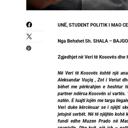
UNË, STUDENT POLITIK I MAO C
Nga Behxhet Sh. SHALA – BAJGOR
Zgjedhjet në Veri të Kosovës dhe
Në Veri të Kosovës është një ana
Aleksandar Vuçiq , Zot i Veriut dhe
bëhet me përkrahjen e heshtur t
partner ndërsa Kosovën si vartës. V
natën. E luajti lojën me targa ileg
Veri duke kërcënuar se i njëjti s
jetojnë serbët. Në të njëjtën kohë 
fundi edhe Muzen Prado në Madrid
spanjolle. Dhe kujt, një ish – poli