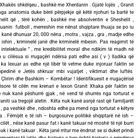
p Xhakës shkëlqeu , bashkë me Xherdanin . Gjatë lojës , Granit
ga anatomia duke bërë përpjekje që këtë njohuri ta bartë te
helit që , tërë kohën , bashkë me absolventin e Sheshelit ,
 luanin futboll , merreshin me nënat shqiptare thuaja se po iu
t kanë dhunuar 20, 000 nëna , motra , vajza , gra , madje edhe
ishin , kriminelë janë dhe kriminelë mbesin. Pas reagimit të
intelektuale “ , me kredibilitet moral dhe ndikim të madh në
m u cilësua si rrugaçëri ndërsa pati edhe asi ( v ) lladika që
ka lexuar as edhe një libër të vetme duke injoruar faktin se
pedinë e Jetës shkruar mbi vujatjet , viktimat dhe luftës
, Çlirim dhe Bashkim – Kombëtar ! Identifikuesit e rrugaçërisë
ësore të cilën me krenari e lexon Granit Xhaka për faktin se
re nuk kanë pëshurrë gjak , në vend të shurrës nga torturat e
aniti ua tregojë aletin . Këta nuk kanë asnjë rast që familjarët
 , pa veshkë dhe , ndoshta edhe pa mend nga torturat e këtyre
a . Fëmijët e të ish – burgosurve politikë shqiptarë në ish –
ë cilët , nëse kanë pasur fat i kanë takuar në moshë të një burri
uk i kanë takuar . Këta janë rritur me ëndrrat se si duket prindi
lementare të jetës dhe historia e tyre është historia e prindërve