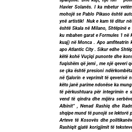
Havier Solanës. I ka mbetur vetëm
mohojë se Pablo Pikaso është autor
ynë artistik! Nuk e kam të ditur n
është Skala në Milano, Shtëpinë e
ku mbahen garat e Formules 1 në K
kuaj) në Monca . Apo amfiteatrin k
apo Atlantic City . Sikur edhe Shtë
këtë kohë Vuçiqi punonte dhe konso
fuqishëm që jemi , me një qeveri 
se çka është presioni ndërkombëtar
në fjalorin e veprimit të qeverisë
këto janë parime ndonëse ka munges
të përkushtuara për integrimin e 
vend të qindra dhe mijëra serbëve
Albinit“ , Nenad Rashiq dhe Radm
shqipe mund të punojë se lektorë 
Arteve të Kosovës dhe politikanë
Rashiqit gjatë korigjimit të tekste