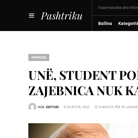
Faqe historike dhe info
Pashtriku
Ballina
Kategorit
OPINIONE
UNË, STUDENT POL
ZAJEBNICA NUK K
NGA
EDITORI
8 DHJETOR, 2022
9 MINUTA PËR TË LEXUAR