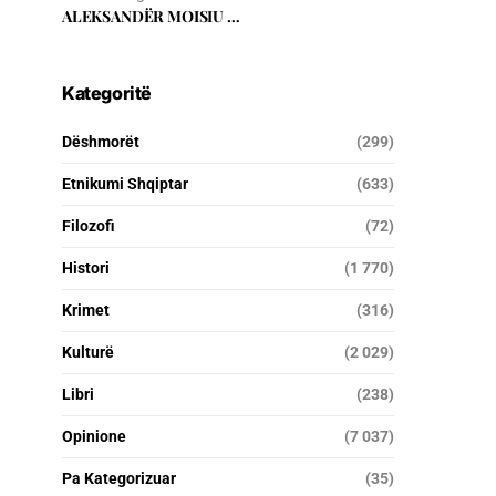
ALEKSANDËR MOISIU …
Kategoritë
Dëshmorët
(299)
Etnikumi Shqiptar
(633)
Filozofi
(72)
Histori
(1 770)
Krimet
(316)
Kulturë
(2 029)
Libri
(238)
Opinione
(7 037)
Pa Kategorizuar
(35)