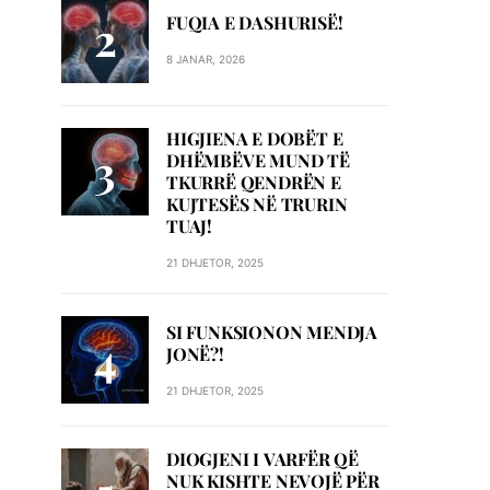
FUQIA E DASHURISË!
8 JANAR, 2026
HIGJIENA E DOBËT E
DHËMBËVE MUND TË
TKURRË QENDRËN E
KUJTESËS NË TRURIN
TUAJ!
21 DHJETOR, 2025
SI FUNKSIONON MENDJA
JONË?!
21 DHJETOR, 2025
DIOGJENI I VARFËR QË
NUK KISHTE NEVOJË PËR