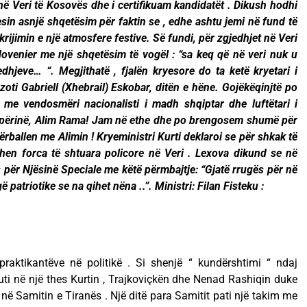
ë Veri të Kosovës dhe i certifikuam kandidatët . Dikush hodhi
in asnjë shqetësim për faktin se , edhe ashtu jemi në fund të
krijimin e një atmosfere festive. Së fundi, për zgjedhjet në Veri
Hovenier me një shqetësim të vogël : “sa keq që në veri nuk u
edhjeve… “. Megjithatë , fjalën kryesore do ta ketë kryetari i
oti Gabriell (Xhebrail) Eskobar, ditën e hëne. Gojëkëqinjtë po
 me vendosmëri nacionalisti i madh shqiptar dhe luftëtari i
përinë, Alim Rama! Jam në ethe dhe po brengosem shumë për
ërballen me Alimin ! Kryeministri Kurti deklaroi se për shkak të
gohen forca të shtuara policore në Veri . Lexova dikund se në
për Njësinë Speciale me këtë përmbajtje: “Gjatë rrugës për në
patriotike se na qihet nëna ..”. Ministri: Filan Fisteku :
praktikantëve në politikë . Si shenjë “ kundërshtimi “ ndaj
futi në një thes Kurtin , Trajkoviçkën dhe Nenad Rashiqin duke
në Samitin e Tiranës . Një ditë para Samitit pati një takim me