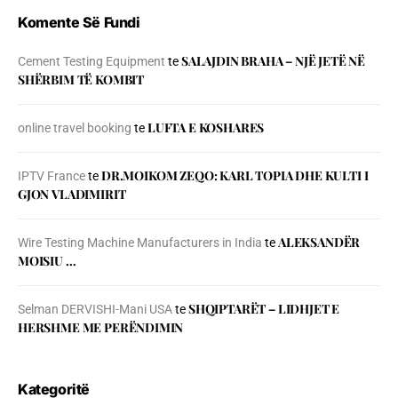
Komente Së Fundi
SALAJDIN BRAHA – NJЁ JETЁ NЁ
Cement Testing Equipment
te
SHЁRBIM TЁ KOMBIT
LUFTA E KOSHARES
online travel booking
te
DR.MOIKOM ZEQO: KARL TOPIA DHE KULTI I
IPTV France
te
GJON VLADIMIRIT
ALEKSANDËR
Wire Testing Machine Manufacturers in India
te
MOISIU …
SHQIPTARËT – LIDHJET E
Selman DERVISHI-Mani USA
te
HERSHME ME PERËNDIMIN
Kategoritë