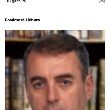
Të Zgjedhura
(25)
Postime të Lidhura