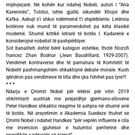
mijëvjeçarë. Në kohën kur ndahej Nobeli, autori i “Ana
Kareninës”, Tolstoi, ishte gjallë, sikundër Xhojsi dhe
Kafka. Askujt s’i shkoi ndërmend t’i shpërblente. Letërsia
botërore nuk mund të paramendohet pa këta klasikë
modernë. Shumë kritikë letrarë të botës I. Kadarenë e
konsiderojnë nobelist të pashpërblyer.
Sot banaliteti është bërë kategori estetike, thotë filozofi
francez Zhan Bodriar (Jean Baudrillard, 1929-2007).
Vendimet kontraverse dhe të pamatura të Komitetit të
Nobelit pashmangshëm shkaktojnë debate morale. Kush
qëndron pas vendimeve të tilla dhe çka fshihet pas tyre?!
* * *
Ndarja e Çmimit Nobel për letërsi për vitin 2019
shkrimtarit austriak me prejardhje gjermano-sllovene
Peter Handkes shkaktoi reagime të ashpra në shumë anë
të botës. Në arsyetimin e Akademia Suedeze thuhet se
Çmimi Nobel i ndahet Handkes “për veprën influente e cila
me invencion gjuhësor e hulumtoi periferinë dhe
specifikën e përvojës së njeriut”.