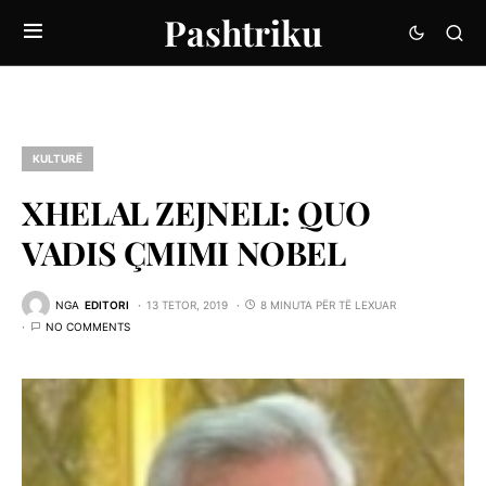
Pashtriku
KULTURË
XHELAL ZEJNELI: QUO
VADIS ÇMIMI NOBEL
NGA
EDITORI
13 TETOR, 2019
8 MINUTA PËR TË LEXUAR
NO COMMENTS