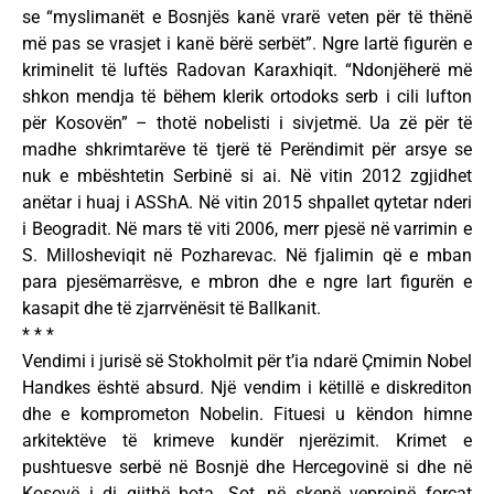
se “myslimanët e Bosnjës kanë vrarë veten për të thënë
më pas se vrasjet i kanë bërë serbët”. Ngre lartë figurën e
kriminelit të luftës Radovan Karaxhiqit. “Ndonjëherë më
shkon mendja të bëhem klerik ortodoks serb i cili lufton
për Kosovën” – thotë nobelisti i sivjetmë. Ua zë për të
madhe shkrimtarëve të tjerë të Perëndimit për arsye se
nuk e mbështetin Serbinë si ai. Në vitin 2012 zgjidhet
anëtar i huaj i ASShA. Në vitin 2015 shpallet qytetar nderi
i Beogradit. Në mars të viti 2006, merr pjesë në varrimin e
S. Millosheviqit në Pozharevac. Në fjalimin që e mban
para pjesëmarrësve, e mbron dhe e ngre lart figurën e
kasapit dhe të zjarrvënësit të Ballkanit.
* * *
Vendimi i jurisë së Stokholmit për t’ia ndarë Çmimin Nobel
Handkes është absurd. Një vendim i këtillë e diskrediton
dhe e komprometon Nobelin. Fituesi u këndon himne
arkitektëve të krimeve kundër njerëzimit. Krimet e
pushtuesve serbë në Bosnjë dhe Hercegovinë si dhe në
Kosovë i di gjithë bota. Sot, në skenë veprojnë forcat