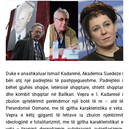
Duke e anashkaluar Ismail Kadarenë, Akademia Suedeze i
bën atij një padrejtësi të pashpjegueshme. Padrejtësi i
bëhet gjuhës shqipe, letërsisë shqiptare, shtetit shqiptar
dhe kombit shqiptar në Ballkan. Vepra e I. Kadaresë i
zbulon qytetërimit perëndimor një botë të re – atë të
Perandorisë Osmane, me të gjitha karakteristika e veta.
Vepra e këtij gjiganti të letrave ia zbulon njerëzimit
ideologjinë e totalitarizmit, me të gjitha karakteristikat e
veta – tiraninë, despotizmin, autokracinë, autoritarizmin,