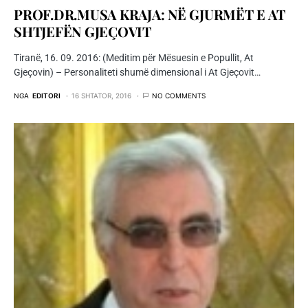
PROF.DR.MUSA KRAJA: NË GJURMËT E AT
SHTJEFËN GJEÇOVIT
Tiranë, 16. 09. 2016: (Meditim për Mësuesin e Popullit, At
Gjeçovin) – Personaliteti shumë dimensional i At Gjeçovit…
NGA
EDITORI
16 SHTATOR, 2016
NO COMMENTS