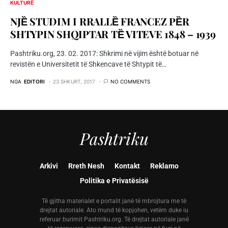
KULTURË
NJȄ STUDIM I RRALLȄ FRANCEZ PȄR
SHTYPIN SHQIPTAR TȄ VITEVE 1848 – 1939
Pashtriku.org, 23. 02. 2017: Shkrimi në vijim është botuar në
revistën e Universitetit të Shkencave të Shtypit të…
NGA
EDITORI
23 SHKURT, 2017
NO COMMENTS
Pashtriku
Arkivi
Rreth Nesh
Kontakt
Reklamo
Politika e Privatësisë
Të gjitha materialet e portalit janë të mbrojtura me të
drejtat autoriale. Ato mund të kopjohen, vetëm duke iu
referuar burimit Pashtriku.org. Të drejtat autoriale janë