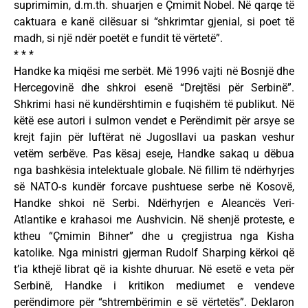
suprimimin, d.m.th. shuarjen e Çmimit Nobel. Në qarqe të
caktuara e kanë cilësuar si “shkrimtar gjenial, si poet të
madh, si një ndër poetët e fundit të vërtetë”.
* * *
Handke ka miqësi me serbët. Më 1996 vajti në Bosnjë dhe
Hercegovinë dhe shkroi esenë “Drejtësi për Serbinë”.
Shkrimi hasi në kundërshtimin e fuqishëm të publikut. Në
këtë ese autori i sulmon vendet e Perëndimit për arsye se
krejt fajin për luftërat në Jugosllavi ua paskan veshur
vetëm serbëve. Pas kësaj eseje, Handke sakaq u dëbua
nga bashkësia intelektuale globale. Në fillim të ndërhyrjes
së NATO-s kundër forcave pushtuese serbe në Kosovë,
Handke shkoi në Serbi. Ndërhyrjen e Aleancës Veri-
Atlantike e krahasoi me Aushvicin. Në shenjë proteste, e
ktheu “Çmimin Bihner” dhe u çregjistrua nga Kisha
katolike. Nga ministri gjerman Rudolf Sharping kërkoi që
t’ia kthejë librat që ia kishte dhuruar. Në esetë e veta për
Serbinë, Handke i kritikon mediumet e vendeve
perëndimore për “shtrembërimin e së vërtetës”. Deklaron