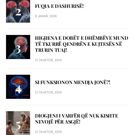
FUQIA E DASHURISË!
8 JANAR, 2026
HIGJIENA E DOBËT E DHËMBËVE MUND
TË TKURRË QENDRËN E KUJTESËS NË
TRURIN TUAJ!
21 DHJETOR, 2025
SI FUNKSIONON MENDJA JONË?!
21 DHJETOR, 2025
DIOGJENI I VARFËR QË NUK KISHTE
NEVOJË PËR ASGJË!
21 DHJETOR, 2025