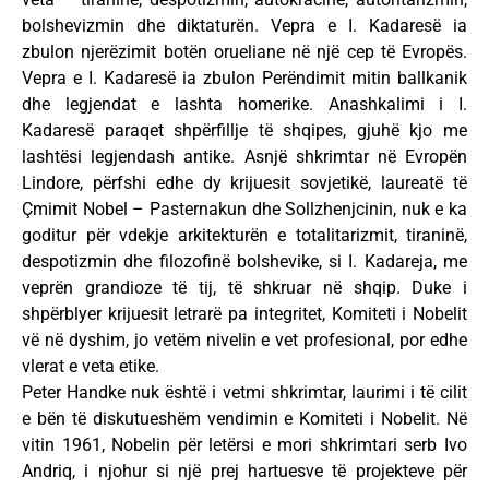
bolshevizmin dhe diktaturën. Vepra e I. Kadaresë ia
zbulon njerëzimit botën orueliane në një cep të Evropës.
Vepra e I. Kadaresë ia zbulon Perëndimit mitin ballkanik
dhe legjendat e lashta homerike. Anashkalimi i I.
Kadaresë paraqet shpërfillje të shqipes, gjuhë kjo me
lashtësi legjendash antike. Asnjë shkrimtar në Evropën
Lindore, përfshi edhe dy krijuesit sovjetikë, laureatë të
Çmimit Nobel – Pasternakun dhe Sollzhenjcinin, nuk e ka
goditur për vdekje arkitekturën e totalitarizmit, tiraninë,
despotizmin dhe filozofinë bolshevike, si I. Kadareja, me
veprën grandioze të tij, të shkruar në shqip. Duke i
shpërblyer krijuesit letrarë pa integritet, Komiteti i Nobelit
vë në dyshim, jo vetëm nivelin e vet profesional, por edhe
vlerat e veta etike.
Peter Handke nuk është i vetmi shkrimtar, laurimi i të cilit
e bën të diskutueshëm vendimin e Komiteti i Nobelit. Në
vitin 1961, Nobelin për letërsi e mori shkrimtari serb Ivo
Andriq, i njohur si një prej hartuesve të projekteve për