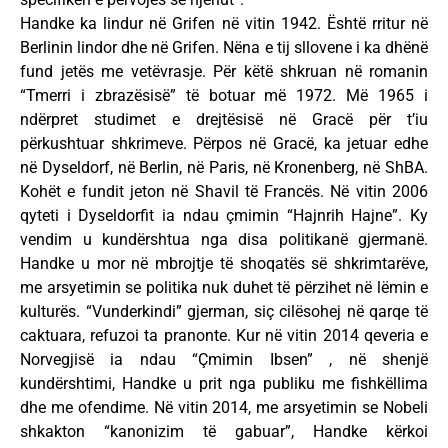
Handke ka lindur në Grifen në vitin 1942. Është rritur në
Berlinin lindor dhe në Grifen. Nëna e tij sllovene i ka dhënë
fund jetës me vetëvrasje. Për këtë shkruan në romanin
“Tmerri i zbrazësisë” të botuar më 1972. Më 1965 i
ndërpret studimet e drejtësisë në Gracë për t’iu
përkushtuar shkrimeve. Përpos në Gracë, ka jetuar edhe
në Dyseldorf, në Berlin, në Paris, në Kronenberg, në ShBA.
Kohët e fundit jeton në Shavil të Francës. Në vitin 2006
qyteti i Dyseldorfit ia ndau çmimin “Hajnrih Hajne”. Ky
vendim u kundërshtua nga disa politikanë gjermanë.
Handke u mor në mbrojtje të shoqatës së shkrimtarëve,
me arsyetimin se politika nuk duhet të përzihet në lëmin e
kulturës. “Vunderkindi” gjerman, siç cilësohej në qarqe të
caktuara, refuzoi ta pranonte. Kur në vitin 2014 qeveria e
Norvegjisë ia ndau “Çmimin Ibsen” , në shenjë
kundërshtimi, Handke u prit nga publiku me fishkëllima
dhe me ofendime. Në vitin 2014, me arsyetimin se Nobeli
shkakton “kanonizim të gabuar”, Handke kërkoi