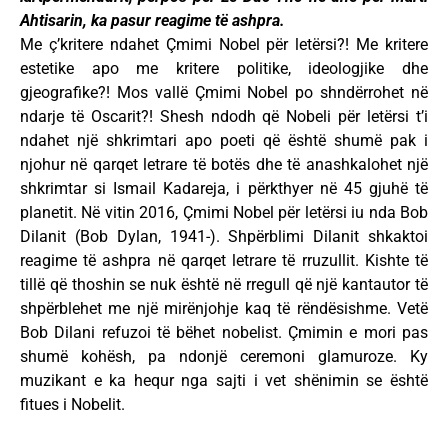
Ahtisarin, ka pasur reagime të ashpra.
Me ç’kritere ndahet Çmimi Nobel për letërsi?! Me kritere
estetike apo me kritere politike, ideologjike dhe
gjeografike?! Mos vallë Çmimi Nobel po shndërrohet në
ndarje të Oscarit?! Shesh ndodh që Nobeli për letërsi t’i
ndahet një shkrimtari apo poeti që është shumë pak i
njohur në qarqet letrare të botës dhe të anashkalohet një
shkrimtar si Ismail Kadareja, i përkthyer në 45 gjuhë të
planetit. Në vitin 2016, Çmimi Nobel për letërsi iu nda Bob
Dilanit (Bob Dylan, 1941-). Shpërblimi Dilanit shkaktoi
reagime të ashpra në qarqet letrare të rruzullit. Kishte të
tillë që thoshin se nuk është në rregull që një kantautor të
shpërblehet me një mirënjohje kaq të rëndësishme. Vetë
Bob Dilani refuzoi të bëhet nobelist. Çmimin e mori pas
shumë kohësh, pa ndonjë ceremoni glamuroze. Ky
muzikant e ka hequr nga sajti i vet shënimin se është
fitues i Nobelit.