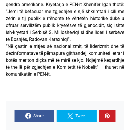
qendra amerikane. Kryetarja e PEN-it Xhenifer Igan thotë:
“Jemi të befasuar me zgjedhjen e një shkrimtari i cili me
zërin e tij publik e rrënonte të vërtetën historike duke u
ofruar servilizëm publik kryerësve të gjenocidit, siç ishte
ish-kryetari i Serbisë S. Millosheviqi si dhe lideri i serbëve
të Bosnjës, Radovan Karaxhiqi”.
“Në çastin e rritjes së nacionalizmit, të liderizmit dhe të
dezinformatave të përhapura gjithandej, komuniteti letrar i
botës meriton diçka më të mirë se kjo. Ndjejmë keqardhje
të thellë për zgjedhjen e Komitetit të Nobelit” – thuhet në
komunikatën e PEN-it.
Share
Tweet