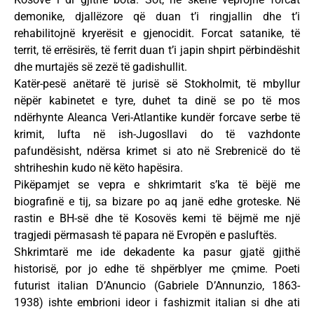
demonike, djallëzore që duan t’i ringjallin dhe t’i
rehabilitojnë kryerësit e gjenocidit. Forcat satanike, të
territ, të errësirës, të ferrit duan t’i japin shpirt përbindëshit
dhe murtajës së zezë të gadishullit.
Katër-pesë anëtarë të jurisë së Stokholmit, të mbyllur
nëpër kabinetet e tyre, duhet ta dinë se po të mos
ndërhynte Aleanca Veri-Atlantike kundër forcave serbe të
krimit, lufta në ish-Jugosllavi do të vazhdonte
pafundësisht, ndërsa krimet si ato në Srebrenicë do të
shtriheshin kudo në këto hapësira.
Pikëpamjet se vepra e shkrimtarit s’ka të bëjë me
biografinë e tij, sa bizare po aq janë edhe groteske. Në
rastin e BH-së dhe të Kosovës kemi të bëjmë me një
tragjedi përmasash të papara në Evropën e pasluftës.
Shkrimtarë me ide dekadente ka pasur gjatë gjithë
historisë, por jo edhe të shpërblyer me çmime. Poeti
futurist italian D’Anuncio (Gabriele D’Annunzio, 1863-
1938) ishte embrioni ideor i fashizmit italian si dhe ati