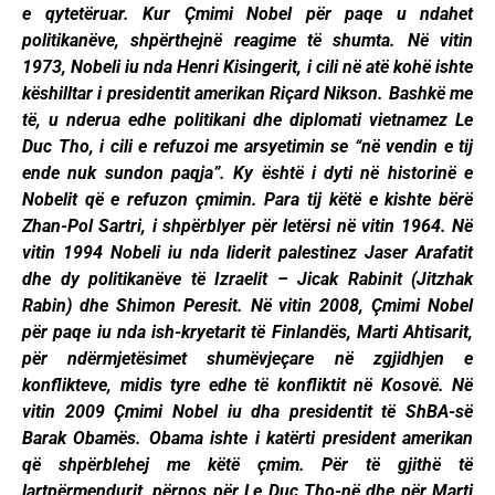
e qytetëruar. Kur Çmimi Nobel për paqe u ndahet
politikanëve, shpërthejnë reagime të shumta. Në vitin
1973, Nobeli iu nda Henri Kisingerit, i cili në atë kohë ishte
këshilltar i presidentit amerikan Riçard Nikson. Bashkë me
të, u nderua edhe politikani dhe diplomati vietnamez Le
Duc Tho, i cili e refuzoi me arsyetimin se “në vendin e tij
ende nuk sundon paqja”. Ky është i dyti në historinë e
Nobelit që e refuzon çmimin. Para tij këtë e kishte bërë
Zhan-Pol Sartri, i shpërblyer për letërsi në vitin 1964. Në
vitin 1994 Nobeli iu nda liderit palestinez Jaser Arafatit
dhe dy politikanëve të Izraelit – Jicak Rabinit (Jitzhak
Rabin) dhe Shimon Peresit. Në vitin 2008, Çmimi Nobel
për paqe iu nda ish-kryetarit të Finlandës, Marti Ahtisarit,
për ndërmjetësimet shumëvjeçare në zgjidhjen e
konflikteve, midis tyre edhe të konfliktit në Kosovë. Në
vitin 2009 Çmimi Nobel iu dha presidentit të ShBA-së
Barak Obamës. Obama ishte i katërti president amerikan
që shpërblehej me këtë çmim. Për të gjithë të
lartpërmendurit, përpos për Le Duc Tho-në dhe për Marti