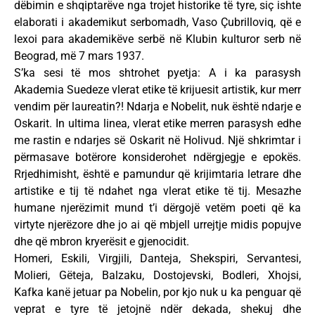
dëbimin e shqiptarëve nga trojet historike të tyre, siç ishte
elaborati i akademikut serbomadh, Vaso Çubrilloviq, që e
lexoi para akademikëve serbë në Klubin kulturor serb në
Beograd, më 7 mars 1937.
S’ka sesi të mos shtrohet pyetja: A i ka parasysh
Akademia Suedeze vlerat etike të krijuesit artistik, kur merr
vendim për laureatin?! Ndarja e Nobelit, nuk është ndarje e
Oskarit. In ultima linea, vlerat etike merren parasysh edhe
me rastin e ndarjes së Oskarit në Holivud. Një shkrimtar i
përmasave botërore konsiderohet ndërgjegje e epokës.
Rrjedhimisht, është e pamundur që krijimtaria letrare dhe
artistike e tij të ndahet nga vlerat etike të tij. Mesazhe
humane njerëzimit mund t’i dërgojë vetëm poeti që ka
virtyte njerëzore dhe jo ai që mbjell urrejtje midis popujve
dhe që mbron kryerësit e gjenocidit.
Homeri, Eskili, Virgjili, Danteja, Shekspiri, Servantesi,
Molieri, Gëteja, Balzaku, Dostojevski, Bodleri, Xhojsi,
Kafka kanë jetuar pa Nobelin, por kjo nuk u ka penguar që
veprat e tyre të jetojnë ndër dekada, shekuj dhe