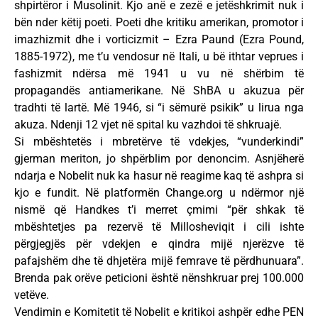
shpirtëror i Musolinit. Kjo anë e zezë e jetëshkrimit nuk i
bën nder këtij poeti. Poeti dhe kritiku amerikan, promotor i
imazhizmit dhe i vorticizmit – Ezra Paund (Ezra Pound,
1885-1972), me t’u vendosur në Itali, u bë ithtar veprues i
fashizmit ndërsa më 1941 u vu në shërbim të
propagandës antiamerikane. Në ShBA u akuzua për
tradhti të lartë. Më 1946, si “i sëmurë psikik” u lirua nga
akuza. Ndenji 12 vjet në spital ku vazhdoi të shkruajë.
Si mbështetës i mbretërve të vdekjes, “vunderkindi”
gjerman meriton, jo shpërblim por denoncim. Asnjëherë
ndarja e Nobelit nuk ka hasur në reagime kaq të ashpra si
kjo e fundit. Në platformën Change.org u ndërmor një
nismë që Handkes t’i merret çmimi “për shkak të
mbështetjes pa rezervë të Millosheviqit i cili ishte
përgjegjës për vdekjen e qindra mijë njerëzve të
pafajshëm dhe të dhjetëra mijë femrave të përdhunuara”.
Brenda pak orëve peticioni është nënshkruar prej 100.000
vetëve.
Vendimin e Komitetit të Nobelit e kritikoi ashpër edhe PEN