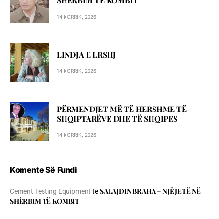
SHЁRBIM TЁ KOMBIT
14 KORRIK, 2026
LINDJA E LRSHJ
14 KORRIK, 2026
PËRMENDJET MË TË HERSHME TË
SHQIPTARËVE DHE TË SHQIPES
14 KORRIK, 2026
Komente Së Fundi
SALAJDIN BRAHA – NJЁ JETЁ NЁ
Cement Testing Equipment
te
SHЁRBIM TЁ KOMBIT