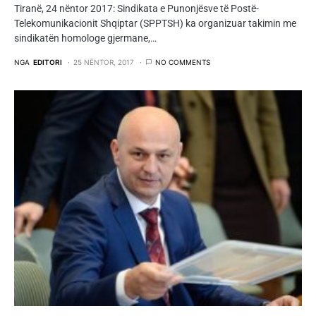
Tiranë, 24 nëntor 2017: Sindikata e Punonjësve të Postë-
Telekomunikacionit Shqiptar (SPPTSH) ka organizuar takimin me
sindikatën homologe gjermane,…
NGA
EDITORI
25 NËNTOR, 2017
NO COMMENTS