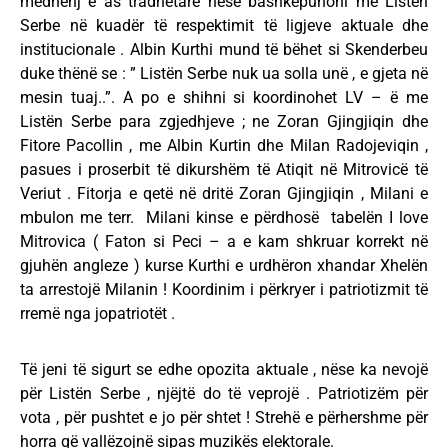
mëdhenj e as tradhëtarë nëse bashkëpunoni me Listën
Serbe në kuadër të respektimit të ligjeve aktuale dhe
institucionale . Albin Kurthi mund të bëhet si Skenderbeu
duke thënë se : ” Listën Serbe nuk ua solla unë , e gjeta në
mesin tuaj..”. A po e shihni si koordinohet LV – ë me
Listën Serbe para zgjedhjeve ; ne Zoran Gjingjiqin dhe
Fitore Pacollin , me Albin Kurtin dhe Milan Radojeviqin ,
pasues i proserbit të dikurshëm të Atiqit në Mitrovicë të
Veriut . Fitorja e qetë në dritë Zoran Gjingjiqin , Milani e
mbulon me terr. Milani kinse e përdhosë tabelën I love
Mitrovica ( Faton si Peci – a e kam shkruar korrekt në
gjuhën angleze ) kurse Kurthi e urdhëron xhandar Xhelën
ta arrestojë Milanin ! Koordinim i përkryer i patriotizmit të
rremë nga jopatriotët .
Të jeni të sigurt se edhe opozita aktuale , nëse ka nevojë
për Listën Serbe , njëjtë do të veprojë . Patriotizëm për
vota , për pushtet e jo për shtet ! Strehë e përhershme për
horra që vallëzojnë sipas muzikës elektorale.