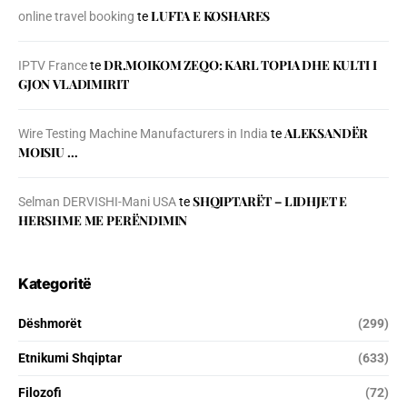
LUFTA E KOSHARES
online travel booking
te
DR.MOIKOM ZEQO: KARL TOPIA DHE KULTI I
IPTV France
te
GJON VLADIMIRIT
ALEKSANDËR
Wire Testing Machine Manufacturers in India
te
MOISIU …
SHQIPTARËT – LIDHJET E
Selman DERVISHI-Mani USA
te
HERSHME ME PERËNDIMIN
Kategoritë
Dëshmorët
(299)
Etnikumi Shqiptar
(633)
Filozofi
(72)