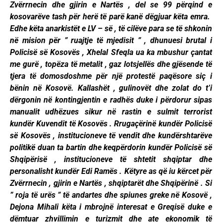
Zvërrnecin dhe gjirin e Nartës , del se 99 përqind e
kosovarëve tash për herë të parë kanë dëgjuar këta emra.
Edhe këta anarkistët e LV – së , të cilëve para se të shkonin
në mision për ” ruajtje të mjedisit ” , dhunuesi brutal i
Policisë së Kosovës , Xhelal Sfeqla ua ka mbushur çantat
me gurë , topëza të metalit , gaz lotsjellës dhe gjësende të
tjera të domosdoshme për një protestë paqësore siç i
bënin në Kosovë. Kallashët , gulinovët dhe zolat do t’i
dërgonin në kontingjentin e radhës duke i përdorur sipas
manualit udhëzues sikur në rastin e sulmit terrorist
kundër Kuvendit të Kosovës . Rrugaçërinë kundër Policisë
së Kosovës , institucioneve të vendit dhe kundërshtarëve
politikë duan ta bartin dhe keqpërdorin kundër Policisë së
Shqipërisë , institucioneve të shtetit shqiptar dhe
personalisht kundër Edi Ramës . Këtyre as që iu kërcet për
Zvërrnecin , gjirin e Nartës , shqiptarët dhe Shqipërinë . Si
” roja të urës ” të andartes dhe spiunes greke në Kosovë ,
Dejona Mihali këta i mbrojnë interesat e Greqisë duke e
dëmtuar zhvillimin e turizmit dhe ate ekonomik të