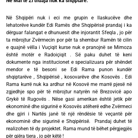
Në Mal të Zi thuaja nuk ka shqiptarë.
Në Shqipëri nuk i eci me grupin e llaskucëve dhe
lehatorëve kundër Edi Ramës dhe Shqipërisë prandaj i ka
dërguar falangat e dhunuesit dhe injorantit Sfeqla , jo për
ta mbrojtur Zvërrnecin por për ta shembur Ramën të cilin
e quajnë vëlla i Vuçiqit kurse nuk e pranojnë se Mimoza
është motër e Radoiçiqit . Së paku duhet të keni
dokumente nga institucionet e specializuara për shëndet
mendor e të besoni se Edi Rama punon kundër
shqiptarëve , Shqipërisë , kosovarëve dhe Kosovës . Edi
Rama kurrë nuk ka ardhur në Kosovë me marrë pjesë në
zgjedhje spo për të mbrojtur natyrën në Brezovicë apo
Grykë të Rugovës . Nëse gasi amerikan është jetik për
ekonominë dhe sigurinë e Kosovës atëherë edhe Zvërrneci
dhe gjiri i Nartës janë të një rëndësie të veçantë për
ekonominë dhe sigurinë e Shqipërisë. Prandaj duhet të
realizohen të dy projektet. Rama mund të bëhet përgjegjës
për gjëra tjera , jo për këtë !