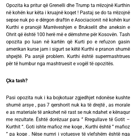
Opozita ka pritur që Grenelli dhe Trump ta rrëzojnë Kurthin
në kohën kur këta i kruajnë koqet ! Pastaj se do ta rrëzojnë
sepse nuk po e dërgon draftin e Asociacionit në kohën kur
Kurthi e pranojë Marrëveshjen e Brukselit dhe aneksin e
Ohrit që është 100 herë më e dëmshme për Kosovën. Tash
opozita po luan në kartën që Kurti po e refuzon gasin
amerikan kurse jam i sigurt se këtë Kurthi e pranon shumë
shpejtë. Pa asnjë problem. Kurthi është supermashtrues
për të humbur nga mashtruesit e vogël të opozitës.
Çka tash?
Pasi opozita nuk i ka bojkotuar zgjedhjet ndonëse kushte
shumë arsye , pas 7 qershorit nuk ka të drejtë , as morale
e as materiale të ankohet në rast se nuk ndahet e kënaqur
me rezultate. Është dorëzuar para ” Rregullave të Gotit –
Kurthit “. Goti ishte mafioz me koqe , Kurthi është ” mafioz
” pa koqe . Nëse numri i votuesve të vlefshëm është nga