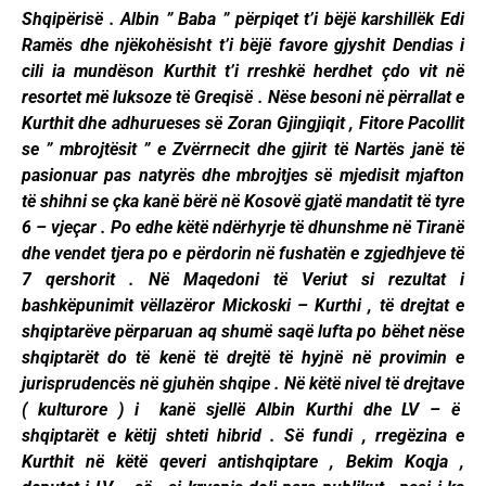
Shqipërisë . Albin ” Baba ” përpiqet t’i bëjë karshillëk Edi
Ramës dhe njëkohësisht t’i bëjë favore gjyshit Dendias i
cili ia mundëson Kurthit t’i rreshkë herdhet çdo vit në
resortet më luksoze të Greqisë . Nëse besoni në përrallat e
Kurthit dhe adhurueses së Zoran Gjingjiqit , Fitore Pacollit
se ” mbrojtësit ” e Zvërrnecit dhe gjirit të Nartës janë të
pasionuar pas natyrës dhe mbrojtjes së mjedisit mjafton
të shihni se çka kanë bërë në Kosovë gjatë mandatit të tyre
6 – vjeçar . Po edhe këtë ndërhyrje të dhunshme në Tiranë
dhe vendet tjera po e përdorin në fushatën e zgjedhjeve të
7 qershorit . Në Maqedoni të Veriut si rezultat i
bashkëpunimit vëllazëror Mickoski – Kurthi , të drejtat e
shqiptarëve përparuan aq shumë saqë lufta po bëhet nëse
shqiptarët do të kenë të drejtë të hyjnë në provimin e
jurisprudencës në gjuhën shqipe . Në këtë nivel të drejtave
( kulturore ) i kanë sjellë Albin Kurthi dhe LV – ë
shqiptarët e këtij shteti hibrid . Së fundi , rregëzina e
Kurthit në këtë qeveri antishqiptare , Bekim Koqja ,