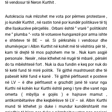
të vendosur të Neron Kurthit .
Autokracia nuk rrëzohet me vota por përmes protestave ,
jo kundër Kurthit , në rastin tonë por kundër politikave të tij
dhe llaskucëve përcjellës . Orbani është ” vrarë ” politikisht
me ” plumba “- vota të votuesve hungarezë por arma ishte
e shteteve të BE – së. Si përkrahës i vendosur dhe
shumëvjeçar i Albin Kurthit në kohët më të vështira për të ,
kam të drejtë të mos pajtohem me te . Nuk kam asgjë
personale . Nesër , nëse kthehet në rrugë të mbarë , përsëri
do ta mbështesë fort . Nuk ia dua fundin e keq por nuk do
të ketë fund të mirë politik. Të gjithë mashtruesit dhe të
pabesët këtë fund e kanë . Të gjithë përfituesit e posteve
në LV – ë dhe përfituesit e grazhdit janë të varur nga
Kurthi në kohën kur Kurthi është peng i tyre dhe varet nga
omerta ( mbyllja e gojës ) e hajnave mamut ,
antikombëtarëve dhe keqbërësve të LV – së. Albin Kurthi
mund të kthehet jo duke i mundur kundërshtarët me