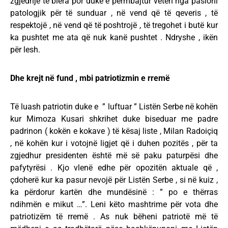
zgjedhje të blera por duke e përmbajtur veten nga pasioni
patologjik për të sunduar , në vend që të qeveris , të
respektojë , në vend që të poshtrojë , të tregohet i butë kur
ka pushtet me ata që nuk kanë pushtet . Ndryshe , ikën
për lesh.
Dhe krejt në fund , mbi patriotizmin e rremë
Të luash patriotin duke e ” luftuar ” Listën Serbe në kohën
kur Mimoza Kusari shkrihet duke biseduar me padre
padrinon ( kokën e kokave ) të kësaj liste , Milan Radoiçiq
, në kohën kur i votojnë ligjet që i duhen pozitës , për ta
zgjedhur presidenten është më së paku paturpësi dhe
pafytyrësi . Kjo vlenë edhe për opozitën aktuale që ,
çdoherë kur ka pasur nevojë për Listën Serbe , si në kuiz ,
ka përdorur kartën dhe mundësinë : ” po e thërras
ndihmën e mikut …”. Leni këto mashtrime për vota dhe
patriotizëm të rremë . As nuk bëheni patriotë më të