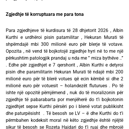
Zgjedhje të korruptuara me para tona
Para zgjedhjeve të kurdisura të 28 dhjetorit 2026 , Albin
Kurthi e urdhëroi pisin patamilitar , Hekuran Murati të
shpërndajë mbi 300 milionë euro për blerje të votave.
Opozita , në vend të bojkotojë zgjedhje hyri në to me një
përkushtim patologjik prandaj u nda me ” miza bythëve ..”
. Edhe për zgjedhjet e 7 qershorit , Albin Kurthi e detyroi
pisin dhe paramilitarin Hekuran Murati të ndajë mbi 200
milionë euro për të blerë votues që ecin këmbë si dhe 2
milionë euro për votuesit – holandezët fluturues . Po të
ishte një opozitë përnjëmend , nuk do të moralizonin për
zgjedhje të pabarabarta por menjëherë do t’i bojkotonin
zgjedhjet sepse Kurthi përsëri po i blenë votat publikisht
dhe paturpësisht . Të besosh se LV – ë dhe Kurthi do t’i
përmbahen kodeksit moral në këto zgjedhje është njëjtë
sikur të besosh se Rozeta Hajdari do t’i ruaj dhe mbrojë