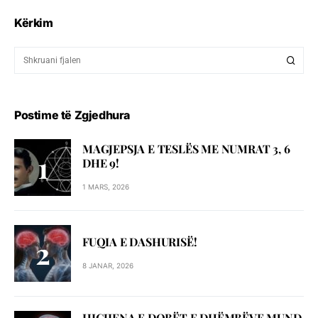
Kërkim
Postime të Zgjedhura
MAGJEPSJA E TESLËS ME NUMRAT 3, 6
DHE 9!
1 MARS, 2026
FUQIA E DASHURISË!
8 JANAR, 2026
HIGJIENA E DOBËT E DHËMBËVE MUND