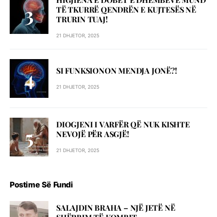
TË TKURRË QENDRËN E KUJTESËS NË
TRURIN TUAJ!
21 DHJETOR, 2025
SI FUNKSIONON MENDJA JONË?!
21 DHJETOR, 2025
DIOGJENI I VARFËR QË NUK KISHTE
NEVOJË PËR ASGJË!
21 DHJETOR, 2025
Postime Së Fundi
SALAJDIN BRAHA – NJЁ JETЁ NЁ