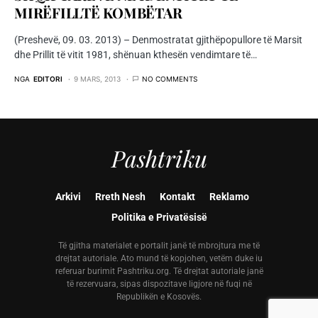
MIRËFILLTË KOMBËTAR
(Preshevë, 09. 03. 2013) – Denmostratat gjithëpopullore të Marsit
dhe Prillit të vitit 1981, shënuan kthesën vendimtare të…
NGA
EDITORI
9 MARS, 2013
NO COMMENTS
Pashtriku
Arkivi
Rreth Nesh
Kontakt
Reklamo
Politika e Privatësisë
Të gjitha materialet e portalit janë të mbrojtura me të
drejtat autoriale. Ato mund të kopjohen, vetëm duke iu
referuar burimit Pashtriku.org. Të drejtat autoriale janë
të rezervuara, sipas dispozitave ligjore në fuqi në
Republikën e Kosovës.