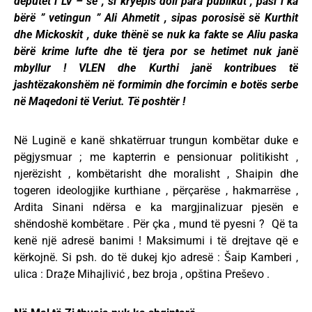
deputet i LV – së , si kryepis doli para publikut , pasi i ka
bërë ” vetingun ” Ali Ahmetit , sipas porosisë së Kurthit
dhe Mickoskit , duke thënë se nuk ka fakte se Aliu paska
bërë krime lufte dhe të tjera por se hetimet nuk janë
mbyllur ! VLEN dhe Kurthi janë kontribues të
jashtëzakonshëm në formimin dhe forcimin e botës serbe
në Maqedoni të Veriut. Të poshtër !
Në Luginë e kanë shkatërruar trungun kombëtar duke e
pëgjysmuar ; me kapterrin e pensionuar politikisht ,
njerëzisht , kombëtarisht dhe moralisht , Shaipin dhe
togeren ideologjike kurthiane , përçarëse , hakmarrëse ,
Ardita Sinani ndërsa e ka margjinalizuar pjesën e
shëndoshë kombëtare . Për çka , mund të pyesni ? Që ta
kenë një adresë banimi ! Maksimumi i të drejtave që e
kërkojnë. Si psh. do të dukej kjo adresë : Šaip Kamberi ,
ulica : Draẓ̌e Mihajlivić , bez broja , opština Preševo .