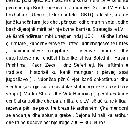
brenda pasi pjesa kombëtare e dikurshme e LV – së ishte
përzënë nga Kurthi ose ishin larguar vet. Sot në LV – ë ka
hoxhallarë , klerikë , të komuntetit LGBTQ , ateistë , ata që
janë kundër familjes dhe , për çudi edhe marrin vota , edhe
bashkëjetojnë mirë për një bythë karrike. Strategjia e LV –
së është ndërtuar mbi urrejtjen ndaj UÇK – së dhe luftës
çlirimtare , kundër vlerave të luftës , udhëheqësve të luftës
, nacionalistëve shqiptarë , vlerave morale dhe
autoriteteve me rëndësi historike si Isa Boletini , Hasan
Prishtina , Kadri Zeka , Idriz Seferi etj. Në luftimin e
traditës , historisë ku kanë munguar ( përveç asaj
jugosllave ) . Ndonëse për 6 vjet kanë shkatërruar dhe
vjedhur çdo gjë sidomos duke shitur rrymë e duke blerë
struja ( Martin Struja dhe Vuk Hamoviq ) përfitues kanë
qenë ajka politike dhe paramilitare e LV- së që kanë krijuar
rezerva për , së paku tre breza të ardhshëm. Çka mendoni
se andartja dhe spiunja greke , Dejona Mihali ka ardhur
dhe rri në Kosovë për një rrogë 700 – 800 euro !