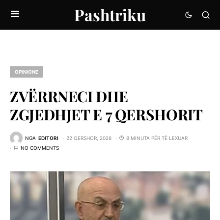
Pashtriku
OPINIONE
ZVËRRNECI DHE
ZGJEDHJET E 7 QERSHORIT
NGA
EDITORI
22 QERSHOR, 2026
8 MINUTA PËR TË LEXUAR
NO COMMENTS