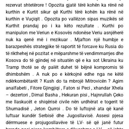
rezervat shtetërore ! Opozita gjatë tërë kohën ka rënë në
kurthin e Kurtit sikur që Kurthi tërë kohën ka rënë në
kurthin e Vuçiqit . Opozita po vallëzon sipas muzikës së
Kurthit prandaj po i ka këto rezultate . Kurthi po
manipulon me Veriun e Kosovës ndonëse Veriu asnjëherë
nuk ka qenë më i rrezikuar . Mjafton një humbje e
barazpeshës strategjike të raportit të forcave ku Rusia do
të rikthehej në pozitat e mëparshme të vendimmarrjes dhe
Kosova do të gjindej në situatën që e ka sot Ukraina ku
Tramp thotë se dy palët duhet të bëjnë kompromis të
dhimbshëm . A nuk po e kërkojnë edhe nga ne këtë
ndërkombëtarët ? Kush do ta mbrojë Mitrovicën ? Agim
analfabeti , Fitore Gjingjiqi , Faton si Peci , xhandar Xhela
– dezertori , Dimal Basha , Hekuran pisi , Hajnrullah Çeko
me llaskucët e shiqërisë civile nën urdhërat e togerit të
Shumadisë , Jeton Qurroi . Do të luftojnë ata që kanë
luftuar kundër Serbisë dhe Jugosllavisë. Assesi pjesa
dërrmuese e projugosllavëve të LV- së që janë futur