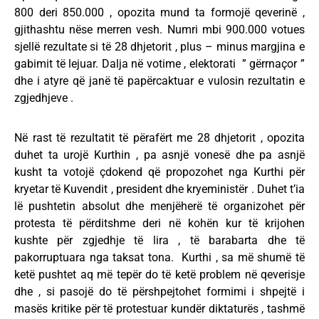
800 deri 850.000 , opozita mund ta formojë qeverinë ,
gjithashtu nëse merren vesh. Numri mbi 900.000 votues
sjellë rezultate si të 28 dhjetorit , plus – minus margjina e
gabimit të lejuar. Dalja në votime , elektorati ” gërrnaçor ”
dhe i atyre që janë të papërcaktuar e vulosin rezultatin e
zgjedhjeve .
Në rast të rezultatit të përafërt me 28 dhjetorit , opozita
duhet ta urojë Kurthin , pa asnjë vonesë dhe pa asnjë
kusht ta votojë çdokend që propozohet nga Kurthi për
kryetar të Kuvendit , president dhe kryeministër . Duhet t’ia
lë pushtetin absolut dhe menjëherë të organizohet për
protesta të përditshme deri në kohën kur të krijohen
kushte për zgjedhje të lira , të barabarta dhe të
pakorruptuara nga taksat tona. Kurthi , sa më shumë të
ketë pushtet aq më tepër do të ketë problem në qeverisje
dhe , si pasojë do të përshpejtohet formimi i shpejtë i
masës kritike për të protestuar kundër diktaturës , tashmë