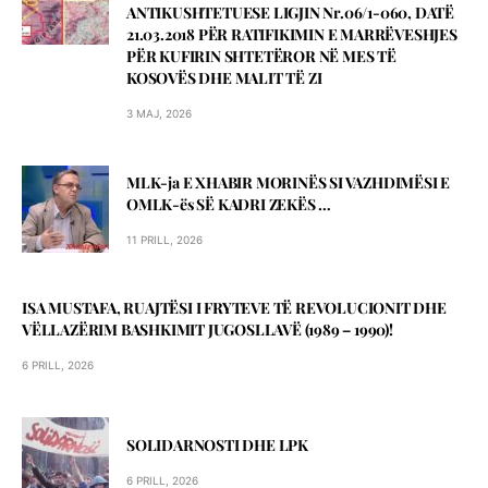
ANTIKUSHTETUESE LIGJIN Nr.06/1-060, DATЁ
21.03.2018 PЁR RATIFIKIMIN E MARRЁVESHJES
PЁR KUFIRIN SHTETЁROR NЁ MES TЁ
KOSOVЁS DHE MALIT TЁ ZI
3 MAJ, 2026
MLK-ja E XHABIR MORINЁS SI VAZHDIMЁSI E
OMLK-ës SЁ KADRI ZEKЁS …
11 PRILL, 2026
ISA MUSTAFA, RUAJTËSI I FRYTEVE TË REVOLUCIONIT DHE
VËLLAZËRIM BASHKIMIT JUGOSLLAVË (1989 – 1990)!
6 PRILL, 2026
SOLIDARNOSTI DHE LPK
6 PRILL, 2026