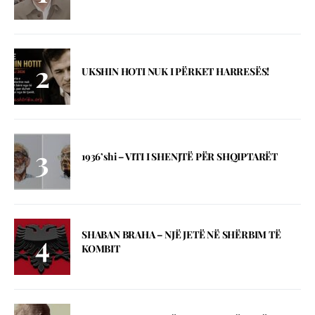
UKSHIN HOTI NUK I PËRKET HARRESËS!
1936’shi – VITI I SHENJTЁ PЁR SHQIPTARЁT
SHABAN BRAHA – NJЁ JETЁ NЁ SHЁRBIM TЁ
KOMBIT