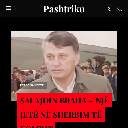
Pashtriku
PERSONALITETE
SALAJDIN BRAHA – NJЁ
JETЁ NЁ SHЁRBIM TЁ