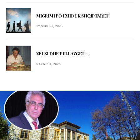
MIGRIMI PO I ZHDUK SHQIPTARЁT!
22 SHKURT, 2026
ZEUSI DHE PELLAZGЁT …
9 SHKURT, 2026