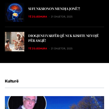
SI FUNKSIONON MENDJA JONË?!
TË ZGJEDHURA
21 DHJETOR, 2025
DIOGJENI I VARFËR QË NUK KISHTE NEVOJË
PËR ASGJË!
TË ZGJEDHURA
21 DHJETOR, 2025
Kulturë