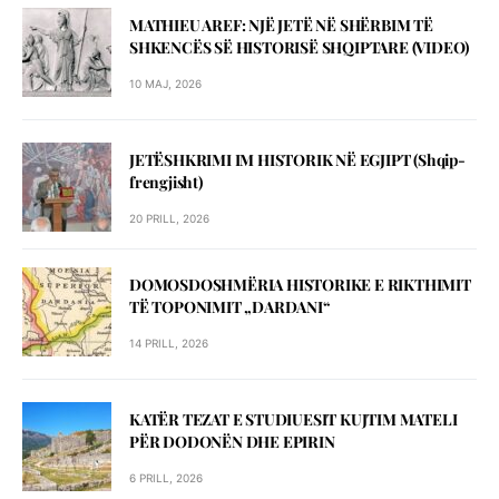
MATHIEU AREF: NJЁ JETЁ NЁ SHЁRBIM TЁ
SHKENCЁS SЁ HISTORISЁ SHQIPTARE (VIDEO)
10 MAJ, 2026
JETЁSHKRIMI IM HISTORIK NЁ EGJIPT (Shqip-
frengjisht)
20 PRILL, 2026
DOMOSDOSHMЁRIA HISTORIKE E RIKTHIMIT
TЁ TOPONIMIT „DARDANI“
14 PRILL, 2026
KATЁR TEZAT E STUDIUESIT KUJTIM MATELI
PЁR DODONЁN DHE EPIRIN
6 PRILL, 2026