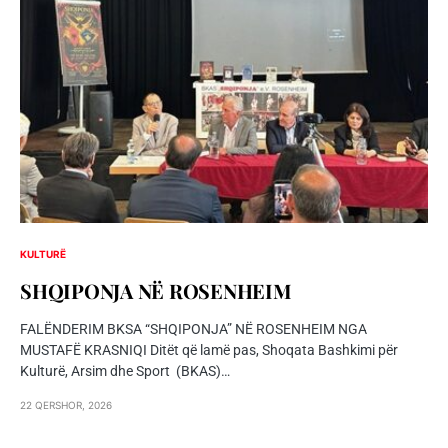
KULTURË
SHQIPONJA NЁ ROSENHEIM
FALËNDERIM BKSA “SHQIPONJA” NË ROSENHEIM NGA
MUSTAFË KRASNIQI Ditët që lamë pas, Shoqata Bashkimi për
Kulturë, Arsim dhe Sport (BKAS)…
22 QERSHOR, 2026