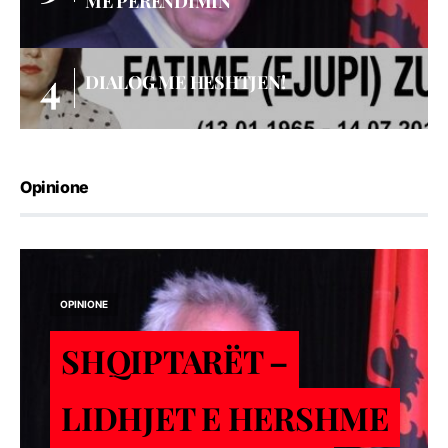
ME PERËNDIMIN
DIALOG ME HESHTJEN!
Opinione
OPINIONE
SHQIPTARËT –
LIDHJET E HERSHME