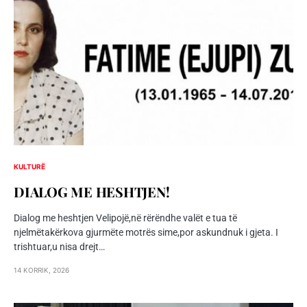
KULTURË
DIALOG ME HESHTJEN!
Dialog me heshtjen Velipojë,në rërëndhe valët e tua të
njelmëtakërkova gjurmëte motrës sime,por askundnuk i gjeta. I
trishtuar,u nisa drejt…
14 KORRIK, 2026