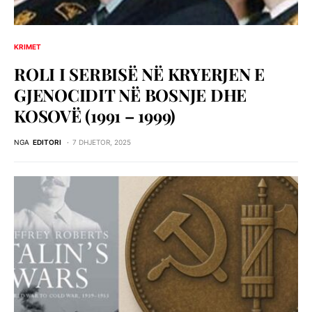
KRIMET
ROLI I SERBISЁ NЁ KRYERJEN E
GJENOCIDIT NЁ BOSNJE DHE
KOSOVЁ (1991 – 1999)
NGA
EDITORI
7 DHJETOR, 2025