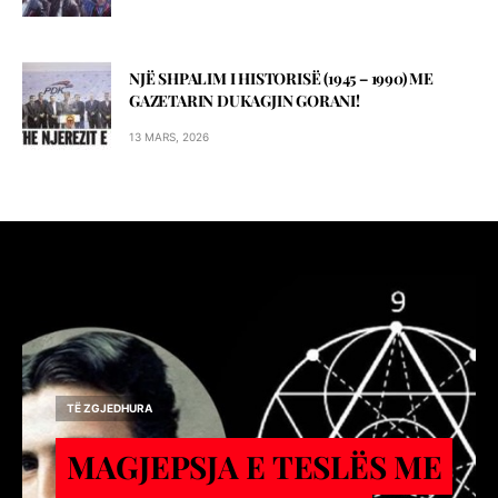
NJË SHPALIM I HISTORISË (1945 – 1990) ME
GAZETARIN DUKAGJIN GORANI!
13 MARS, 2026
TË ZGJEDHURA
MAGJEPSJA E TESLËS ME