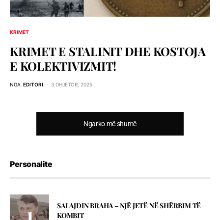
KRIMET
KRIMET E STALINIT DHE KOSTOJA
E KOLEKTIVIZMIT!
NGA
EDITORI
3 DHJETOR, 2025
Ngarko më shumë
Personalite
SALAJDIN BRAHA – NJЁ JETЁ NЁ SHЁRBIM TЁ
KOMBIT