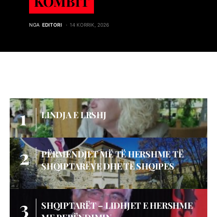
KOMBIT
NGA
EDITORI
14 KORRIK, 2026
LINDJA E LRSHJ
PËRMENDJET MË TË HERSHME TË
SHQIPTARËVE DHE TË SHQIPES
SHQIPTARËT – LIDHJET E HERSHME