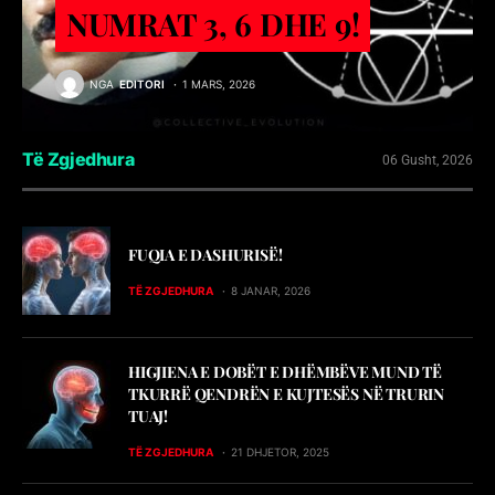
NUMRAT 3, 6 DHE 9!
NGA
EDITORI
1 MARS, 2026
Të Zgjedhura
06 Gusht, 2026
FUQIA E DASHURISË!
TË ZGJEDHURA
8 JANAR, 2026
HIGJIENA E DOBËT E DHËMBËVE MUND TË
TKURRË QENDRËN E KUJTESËS NË TRURIN
TUAJ!
TË ZGJEDHURA
21 DHJETOR, 2025