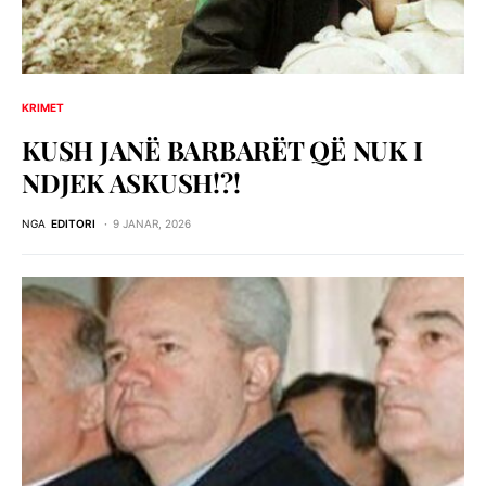
KRIMET
KUSH JANË BARBARËT QË NUK I
NDJEK ASKUSH!?!
NGA
EDITORI
9 JANAR, 2026