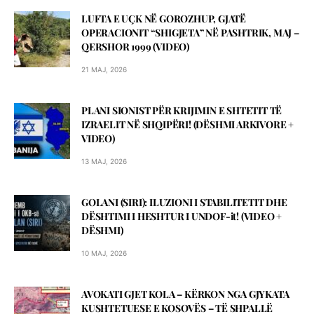
LUFTA E UÇK NË GOROZHUP, GJATË
OPERACIONIT “SHIGJETA” NË PASHTRIK, MAJ –
QERSHOR 1999 (VIDEO)
21 MAJ, 2026
PLANI SIONIST PËR KRIJIMIN E SHTETIT TË
IZRAELIT NË SHQIPËRI! (DЁSHMI ARKIVORE +
VIDEO)
13 MAJ, 2026
GOLANI (SIRI): ILUZIONI I STABILITETIT DHE
DËSHTIMI I HESHTUR I UNDOF-it! (VIDEO +
DЁSHMI)
10 MAJ, 2026
AVOKATI GJET KOLA – KЁRKON NGA GJYKATA
KUSHTETUESE E KOSOVЁS – TЁ SHPALLЁ