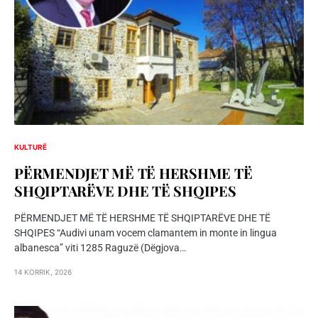
KULTURË
PËRMENDJET MË TË HERSHME TË
SHQIPTARËVE DHE TË SHQIPES
PËRMENDJET MË TË HERSHME TË SHQIPTARËVE DHE TË
SHQIPES “Audivi unam vocem clamantem in monte in lingua
albanesca” viti 1285 Raguzë (Dëgjova…
14 KORRIK, 2026