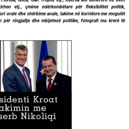
rhen etj., çmime ndërkombëtare për fleksibilitet politik,
ori orale dhe shërbime anale, takime në korridore me mogulët
për ringjallje dhe mbijetesë politike, fotografi ma krerë të