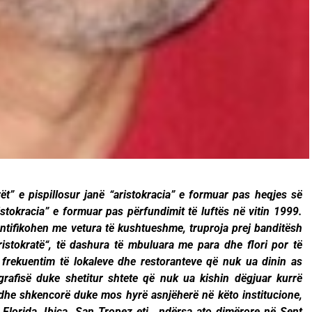
ët” e pispillosur janë “aristokracia” e formuar pas heqjes së
stokracia” e formuar pas përfundimit të luftës në vitin 1999.
ntifikohen me vetura të kushtueshme, truproja prej banditësh
ristokratë“, të dashura të mbuluara me para dhe flori por të
 frekuentim të lokaleve dhe restoranteve që nuk ua dinin as
grafisë duke shetitur shtete që nuk ua kishin dëgjuar kurrë
 dhe shkencorë duke mos hyrë asnjëherë në këto institucione,
Florida, Ibica, San Tropez etj., ndërsa ato dimërore në Sent