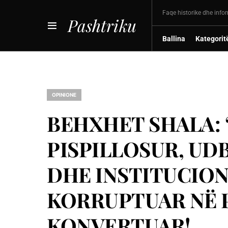
Faqe historike dhe info
Pashtriku
Ballina
Kategorit
OPINIONE
BEHXHET SHALA: 
PISPILLOSUR, UD
DHE INSTITUCION
KORRUPTUAR NË 
KONVERTUAR!