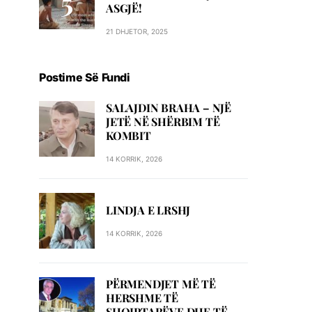
ASGJË!
21 DHJETOR, 2025
Postime Së Fundi
SALAJDIN BRAHA – NJЁ
JETЁ NЁ SHЁRBIM TЁ
KOMBIT
14 KORRIK, 2026
LINDJA E LRSHJ
14 KORRIK, 2026
PËRMENDJET MË TË
HERSHME TË
SHQIPTARËVE DHE TË