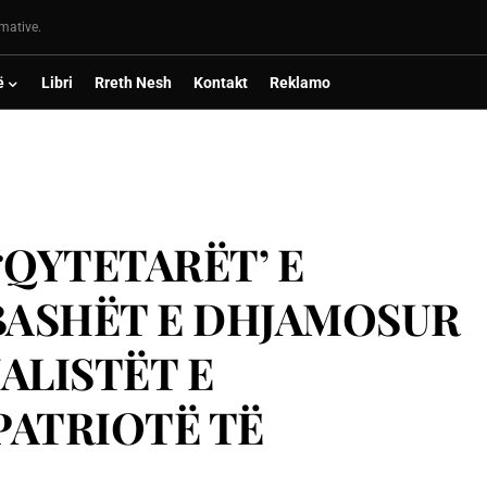
rmative.
ë
Libri
Rreth Nesh
Kontakt
Reklamo
‘QYTETARËT’ E
BASHËT E DHJAMOSUR
ALISTËT E
PATRIOTË TË