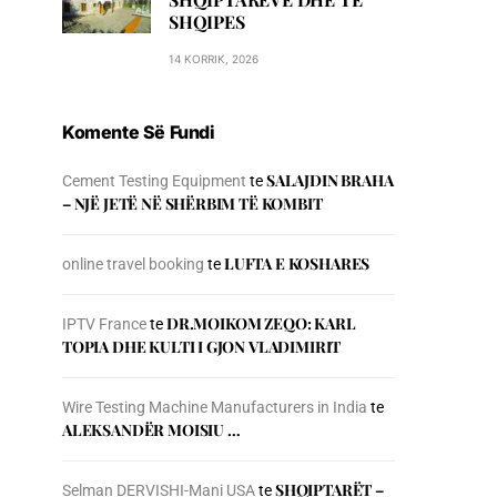
SHQIPES
14 KORRIK, 2026
Komente Së Fundi
SALAJDIN BRAHA
Cement Testing Equipment
te
– NJЁ JETЁ NЁ SHЁRBIM TЁ KOMBIT
LUFTA E KOSHARES
online travel booking
te
DR.MOIKOM ZEQO: KARL
IPTV France
te
TOPIA DHE KULTI I GJON VLADIMIRIT
Wire Testing Machine Manufacturers in India
te
ALEKSANDËR MOISIU …
SHQIPTARËT –
Selman DERVISHI-Mani USA
te