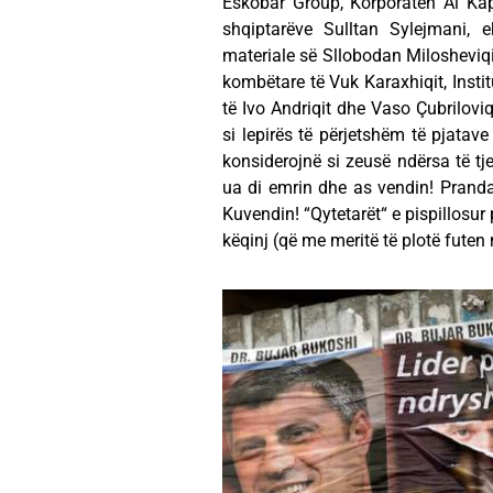
Eskobar Group, Korporatën Al Kap
shqiptarëve Sulltan Sylejmani, e
materiale së Sllobodan Milosheviqi
kombëtare të Vuk Karaxhiqit, Instit
të Ivo Andriqit dhe Vaso Çubriloviq
si lepirës të përjetshëm të pjatave
konsiderojnë si zeusë ndërsa të tj
ua di emrin dhe as vendin! Pranda
Kuvendin! “Qytetarët“ e pispillosur
këqinj (që me meritë të plotë futen