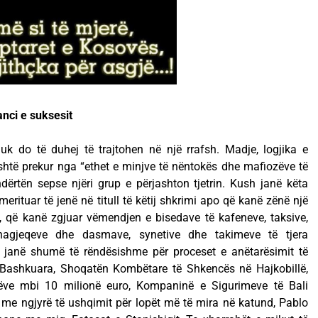
anci e suksesit
uk do të duhej të trajtohen në një rrafsh. Madje, logjika e
htë prekur nga “ethet e minjve të nëntokës dhe mafiozëve të
dërtën sepse njëri grup e përjashton tjetrin. Kush janë këta
merituar të jenë në titull të këtij shkrimi apo që kanë zënë një
t, që kanë zgjuar vëmendjen e bisedave të kafeneve, taksive,
anagjeqeve dhe dasmave, synetive dhe takimeve të tjera
janë shumë të rëndësishme për proceset e anëtarësimit të
ashkuara, Shoqatën Kombëtare të Shkencës në Hajkobillë,
ëve mbi 10 milionë euro, Kompaninë e Sigurimeve të Bali
 me ngjyrë të ushqimit për lopët më të mira në katund, Pablo