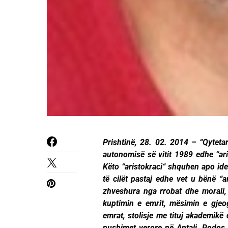
Prishtinë, 28. 02. 2014 – “Qytetar
autonomisë së vitit 1989 edhe “ari
Këto “aristokraci“ shquhen apo ide
të cilët pastaj edhe vet u bënë “a
zhveshura nga rrobat dhe morali,
kuptimin e emrit, mësimin e gjeo
emrat, stolisje me tituj akademikë
pushimet verore në Antali, Rodos, 