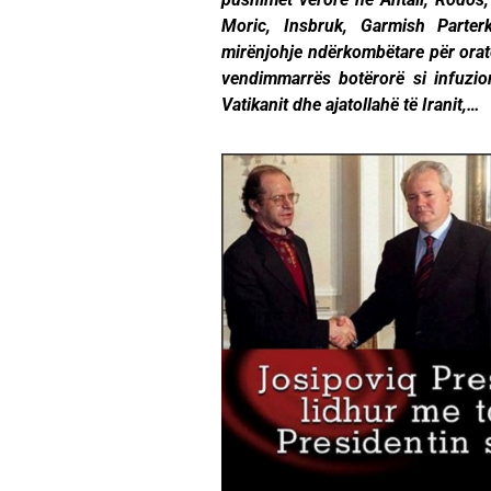
Moric, Insbruk, Garmish Parterki
mirënjohje ndërkombëtare për orat
vendimmarrës botërorë si infuzion 
Vatikanit dhe ajatollahë të Iranit,…