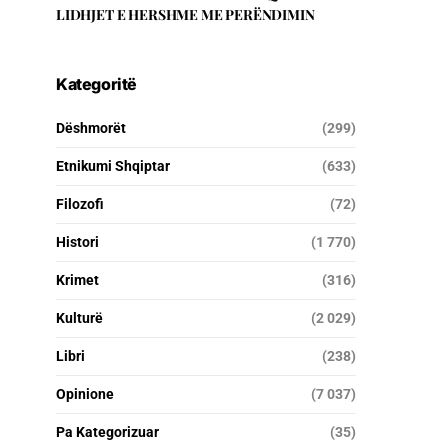
LIDHJET E HERSHME ME PERËNDIMIN
Kategoritë
Dëshmorët
(299)
Etnikumi Shqiptar
(633)
Filozofi
(72)
Histori
(1 770)
Krimet
(316)
Kulturë
(2 029)
Libri
(238)
Opinione
(7 037)
Pa Kategorizuar
(35)