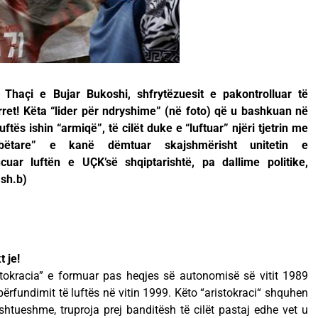
 Thaçi e Bujar Bukoshi, shfrytëzuesit e pakontrolluar të
ret! Këta “lider për ndryshime” (në foto) që u bashkuan në
ftës ishin “armiqë”, të cilët duke e “luftuar” njëri tjetrin me
mbëtare” e kanë dëmtuar skajshmërisht unitetin e
uar luftën e UҪK’së shqiptarishtë, pa dallime politike,
 sh.b)
 je!
istokracia” e formuar pas heqjes së autonomisë së vitit 1989
ërfundimit të luftës në vitin 1999. Këto “aristokraci“ shquhen
htueshme, truproja prej banditësh të cilët pastaj edhe vet u