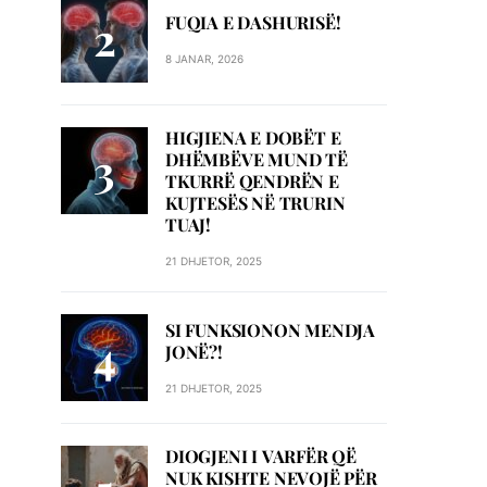
FUQIA E DASHURISË!
8 JANAR, 2026
HIGJIENA E DOBËT E
DHËMBËVE MUND TË
TKURRË QENDRËN E
KUJTESËS NË TRURIN
TUAJ!
21 DHJETOR, 2025
SI FUNKSIONON MENDJA
JONË?!
21 DHJETOR, 2025
DIOGJENI I VARFËR QË
NUK KISHTE NEVOJË PËR