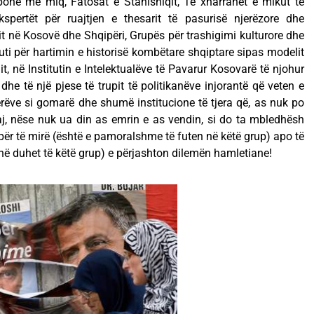
one me miq, Fatosat e Stanishiqit, Te xharrahët e mikut të
kspertët për ruajtjen e thesarit të pasurisë njerëzore dhe
t në Kosovë dhe Shqipëri, Grupës për trashigimi kulturore dhe
uti për hartimin e historisë kombëtare shqiptare sipas modelit
it, në Institutin e Intelektualëve të Pavarur Kosovarë të njohur
 dhe të një pjese të trupit të politikanëve injorantë që veten e
erëve si gomarë dhe shumë institucione të tjera që, as nuk po
j, nëse nuk ua din as emrin e as vendin, si do ta mbledhësh
 për të mirë (është e pamoralshme të futen në këtë grup) apo të
 në duhet të këtë grup) e përjashton dilemën hamletiane!