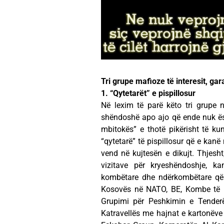
Tri grupe mafioze të interesit, gar
1. “Qytetarët” e pispillosur
Në lexim të parë këto tri grupe n
shëndoshë apo ajo që ende nuk ës
mbitokës” e thotë pikërisht të kun
“qytetarë” të pispillosur që e kanë 
vend në kujtesën e dikujt. Thjesh
vizitave për kryeshëndoshje, k
kombëtare dhe ndërkombëtare që 
Kosovës në NATO, BE, Kombe të B
Grupimi për Peshkimin e Tender
Katravellës me hajnat e kartonëve