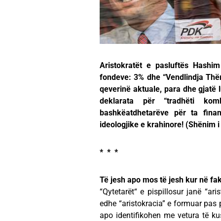
Aristokratët e pasluftës Hashim
fondeve: 3% dhe “Vendlindja Thër
qeverinë aktuale, para dhe gjatë lu
deklarata për “tradhëti ko
bashkëatdhetarëve për ta financ
ideologjike e krahinore! (Shënim i
* * *
Të jesh apo mos të jesh kur në fakt
“Qytetarët“ e pispillosur janë “ar
edhe “aristokracia” e formuar pas p
apo identifikohen me vetura të kus