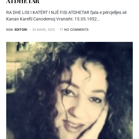
ATDHETAR
RA DHE LISI I KATËRT I NJË FISI ATDHETAR fjala e përcjelljes së
Kanan Karefil Canodemoj Vranisht: 15.05.1952…
NGA
EDITORI
20 MARS, 2025
NO COMMENTS