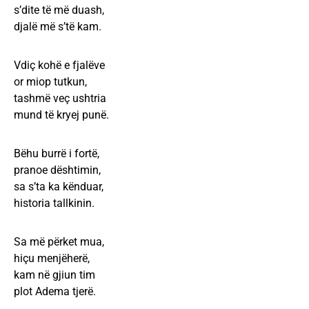
s’dite të më duash,
djalë më s’të kam.
Vdiç kohë e fjalëve
or miop tutkun,
tashmë veç ushtria
mund të kryej punë.
Bëhu burrë i fortë,
pranoe dështimin,
sa s’ta ka kënduar,
historia tallkinin.
Sa më përket mua,
hiçu menjëherë,
kam në gjiun tim
plot Adema tjerë.