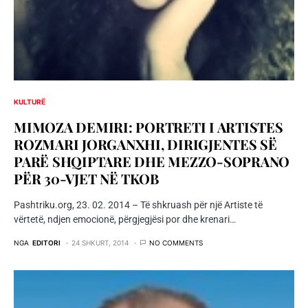
KULTURË
MIMOZA DEMIRI: PORTRETI I ARTISTES
ROZMARI JORGANXHI, DIRIGJENTES SË
PARË SHQIPTARE DHE MEZZO-SOPRANO
PËR 30-VJET NË TKOB
Pashtriku.org, 23. 02. 2014 – Të shkruash për një Artiste të
vërtetë, ndjen emocionë, përgjegjësi por dhe krenari…
NGA
EDITORI
24 SHKURT, 2014
NO COMMENTS