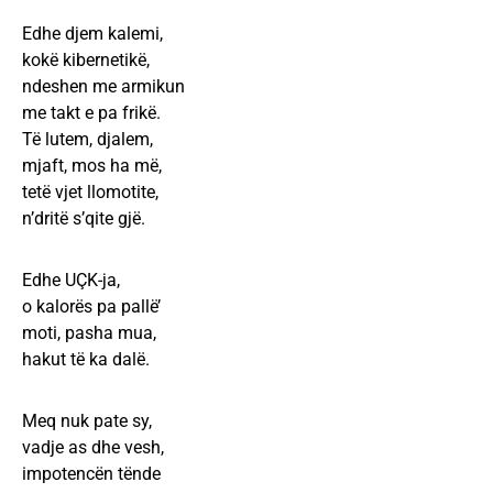
Edhe djem kalemi,
kokë kibernetikë,
ndeshen me armikun
me takt e pa frikë.
Të lutem, djalem,
mjaft, mos ha më,
tetë vjet llomotite,
n’dritë s’qite gjë.
Edhe UÇK-ja,
o kalorës pa pallë’
moti, pasha mua,
hakut të ka dalë.
Meq nuk pate sy,
vadje as dhe vesh,
impotencën tënde