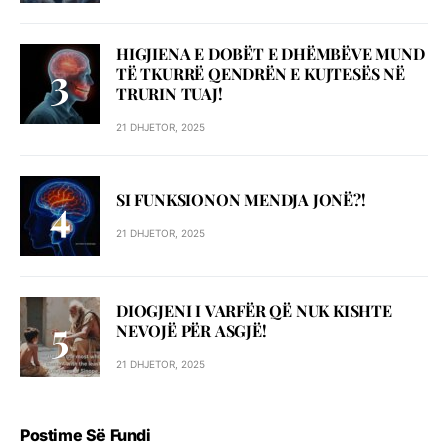
HIGJIENA E DOBËT E DHËMBËVE MUND
TË TKURRË QENDRËN E KUJTESËS NË
TRURIN TUAJ!
21 DHJETOR, 2025
SI FUNKSIONON MENDJA JONË?!
21 DHJETOR, 2025
DIOGJENI I VARFËR QË NUK KISHTE
NEVOJË PËR ASGJË!
21 DHJETOR, 2025
Postime Së Fundi