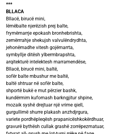
***
BLLACA
Bllacë, birucë mini,
lëmëbalte njerëzish prej balte,
frymëmarrje epokash bronhebrishta,
zemërrrahje shekujsh valvulëndrydhta,
jehonëmadhe vitesh gojëmarrta,
symbyllje ditësh ylbermbrapshta,
arqitekturë intelektesh marramendëse,
Bllacë, birucë mini, baltë,
sofër balte mbushur me baltë,
baltë shtruar në sofër balte,
shportë bukë e mut përzier bashk,
kundërmim kufomash barkngjitur shpine,
mozaik syshë drejtuar një vrime qiell,
gurgullimë shurre plakash anzhdjrgura,
variete pordhëpleqësh prapanicëshkokërdhuar,
gravurë bythësh cullak grashë zorrëpezmatuar,
fytyrat all- prush me lot-turpi rrëke në faqe,