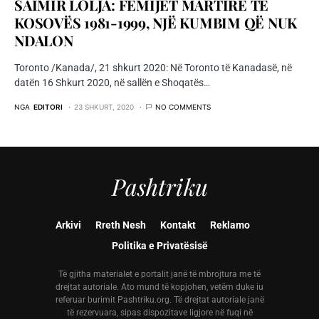
SAIMIR LOLJA: FËMIJËT MARTIRË TË
KOSOVËS 1981-1999, NJË KUMBIM QË NUK
NDALON
Toronto /Kanada/, 21 shkurt 2020: Në Toronto të Kanadasë, në
datën 16 Shkurt 2020, në sallën e Shoqatës…
NGA
EDITORI
23 SHKURT, 2020
NO COMMENTS
Pashtriku
Arkivi
Rreth Nesh
Kontakt
Reklamo
Politika e Privatësisë
Të gjitha materialet e portalit janë të mbrojtura me të
drejtat autoriale. Ato mund të kopjohen, vetëm duke iu
referuar burimit Pashtriku.org. Të drejtat autoriale janë
të rezervuara, sipas dispozitave ligjore në fuqi në