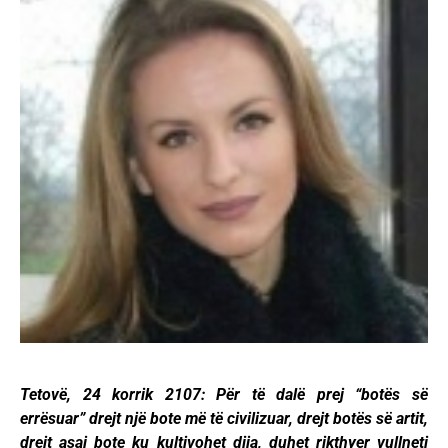
Tetovë, 24 korrik 2107: Për të dalë prej “botës së
errësuar” drejt një bote më të civilizuar, drejt botës së artit,
drejt asaj bote ku kultivohet dija, duhet rikthyer vullneti