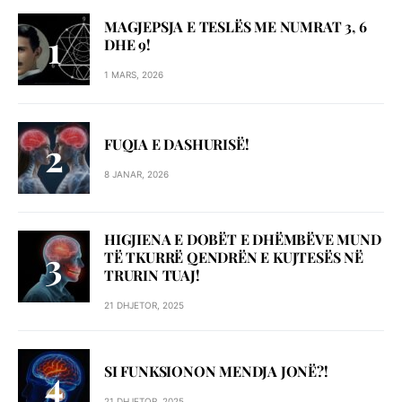
MAGJEPSJA E TESLËS ME NUMRAT 3, 6
DHE 9!
1 MARS, 2026
FUQIA E DASHURISË!
8 JANAR, 2026
HIGJIENA E DOBËT E DHËMBËVE MUND
TË TKURRË QENDRËN E KUJTESËS NË
TRURIN TUAJ!
21 DHJETOR, 2025
SI FUNKSIONON MENDJA JONË?!
21 DHJETOR, 2025