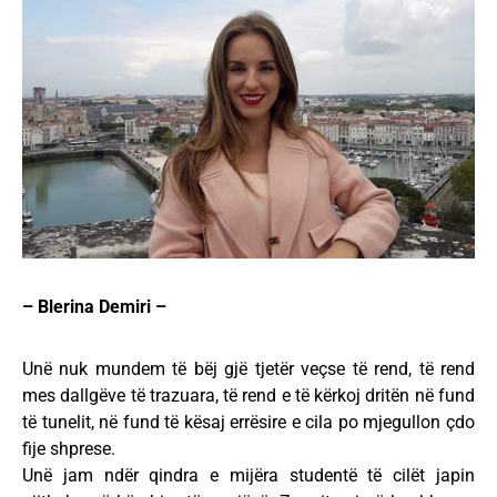
– Blerina Demiri –
Unë nuk mundem të bëj gjë tjetër veçse të rend, të rend
mes dallgëve të trazuara, të rend e të kërkoj dritën në fund
të tunelit, në fund të kësaj errësire e cila po mjegullon çdo
fije shprese.
Unë jam ndër qindra e mijëra studentë të cilët japin