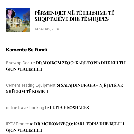
PËRMENDJET MË TË HERSHME TË
SHQIPTARËVE DHE TË SHQIPES
14 KORRIK, 2026
Komente Së Fundi
DR.MOIKOM ZEQO: KARL TOPIA DHE KULTI I
Badwap Desi
te
GJON VLADIMIRIT
SALAJDIN BRAHA – NJЁ JETЁ NЁ
Cement Testing Equipment
te
SHЁRBIM TЁ KOMBIT
LUFTA E KOSHARES
online travel booking
te
DR.MOIKOM ZEQO: KARL TOPIA DHE KULTI I
IPTV France
te
GJON VLADIMIRIT