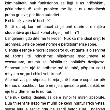
kriminalitetit, nuk funksionon as ligji e as ndëshkimi,
përkundrazi të kesh problem me ligjin nuk ndodhesh
prapa grilave, por fiton autoritet.
E si ta bëj veten të heshtë?
Si të duroj, kur më buçet si jehonë uturima e mijëra
studentëve që i bashkohet zhgënjimit tim?!
Ushqehemi çdo ditë me të keqen. Nuk ka më ideal drejt të
ardhmes. Jetë që bëhet normë e përditshmërisë sonë.
Gjendja e rëndë e moralit shoqëror duket qartë, ajo serviret
në forma të ndryshme: nëpërmjet mediumeve të
censuruara, arsimit të falsifikuar, politikës devijuese.
Shpresat për një të ardhme më të mirë, përpara se t’i
mbysim ne, po i shkel vetë koha!
Alternativat për shpresa të reja janë tretur e copëtuar për
të mos u bashkuar kurrë në një shpresë të përbashkët, në
një të ardhme më të ndritur.
Unë nuk kërkoj idealen, as që e synoj të mirën absolute.
Dua thjesht të rrëzojmë murin që kemi ngritur rreth vetes,
sepse jeta e secilit nga ne është betonizuar , ndërkaq