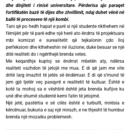
dhe dinjiteti i rinisë universitare. Përderisa ajo paraqet
fortifikatën bazë të dijes dhe zhvillimit, ndaj duhet vënë në
ballë të proceseve të një kombi.
Tani që po hedh hapat e parë si një studente rikthehem në
fëmijëri për të parë edhe një herë ato ëndrra të projektuara
mbi kornizat e surealitetit që tejkalonin çdo lloj
perfeksioni dhe ktheheshin në iluzione, duke besuar se një
ditë realiteti do i ngërthejë brenda vetes.
Me keqardhje kuptoj se ëndrrat mbetën aty, ndërsa
realiteti vazhdon të jetojë me mua. E di që jam me vite
dritë larg imazhit të jetës së ëndërruar. E di që s’mund të
jem gjë tjetër veç pasqyrë e realitetit të kulluar. Është e
kotë ta mohoj sa e vështirë është jeta brenda kufijve ku
unë dhe shumë studentë kemi fatin të jetojmë.
Një jetë, pastërtia e së cilës është e turbullt, mirësia e
kërcënuar, bukuria e saj një mirazh, e ne thjesht të humbur
brenda një mozaiku problemesh.