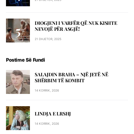
DIOGJENI I VARFËR QË NUK KISHTE
NEVOJË PËR ASGJË!
21 DHJETOR, 2025
Postime Së Fundi
SALAJDIN BRAHA – NJЁ JETЁ NЁ
SHЁRBIM TЁ KOMBIT
14 KORRIK, 2026
LINDJA E LRSHJ
14 KORRIK, 2026