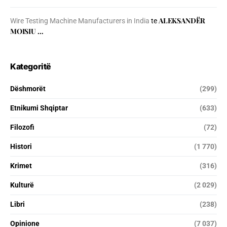
ALEKSANDËR
Wire Testing Machine Manufacturers in India
te
MOISIU …
Kategoritë
Dëshmorët
(299)
Etnikumi Shqiptar
(633)
Filozofi
(72)
Histori
(1 770)
Krimet
(316)
Kulturë
(2 029)
Libri
(238)
Opinione
(7 037)