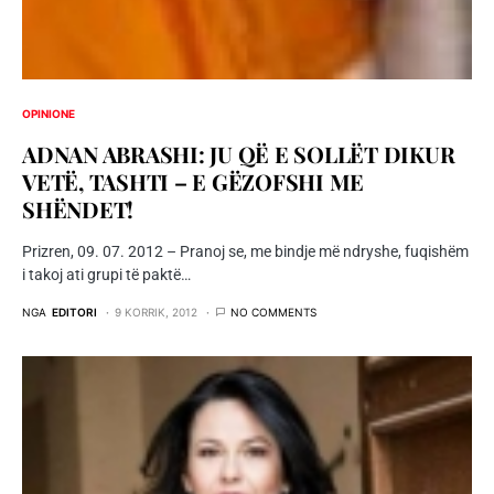
OPINIONE
ADNAN ABRASHI: JU QË E SOLLËT DIKUR
VETË, TASHTI – E GËZOFSHI ME
SHËNDET!
Prizren, 09. 07. 2012 – Pranoj se, me bindje më ndryshe, fuqishëm
i takoj ati grupi të paktë…
NGA
EDITORI
9 KORRIK, 2012
NO COMMENTS