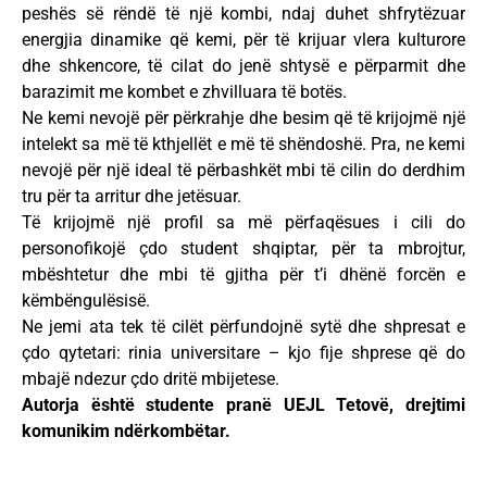
peshës së rëndë të një kombi, ndaj duhet shfrytëzuar
energjia dinamike që kemi, për të krijuar vlera kulturore
dhe shkencore, të cilat do jenë shtysë e përparmit dhe
barazimit me kombet e zhvilluara të botës.
Ne kemi nevojë për përkrahje dhe besim që të krijojmë një
intelekt sa më të kthjellët e më të shëndoshë. Pra, ne kemi
nevojë për një ideal të përbashkët mbi të cilin do derdhim
tru për ta arritur dhe jetësuar.
Të krijojmë një profil sa më përfaqësues i cili do
personofikojë çdo student shqiptar, për ta mbrojtur,
mbështetur dhe mbi të gjitha për t’i dhënë forcën e
këmbëngulësisë.
Ne jemi ata tek të cilët përfundojnë sytë dhe shpresat e
çdo qytetari: rinia universitare – kjo fije shprese që do
mbajë ndezur çdo dritë mbijetese.
Autorja është studente pranë UEJL Tetovë, drejtimi
komunikim ndërkombëtar.