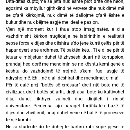
Dita-ditës kuptojmë se jeta nuk është plot dritë dhe neon,
egozimi ka mbyllur gjithkënd në vetvete dhe nuk dimë më
se çfarë kërkojmë, nuk dimë të dallojmë çfarë është e
bukur dhe nuk bëjmë asgjë me ideal e pasion.
Vjen një moment kur i thua stop imagjinatës, e cila
vazhdimisht kërkon rrugëdalje në labirinthin e realitetit
sepse forca e dijes dhe dëshira s’do jenë kurrë çelës për të
hapur dyert e së ardhmes. Të paktën këtu. Ti e di se për të
jetuar e mbijetuar duhet të zhysësh duart në korrupsion,
prandaj heq dorë me mendimin se ne kështu kemi qenë e
kështu do vazhdojmë të rrojmë, s’kemi fuqi asgjë të
ndryshojmë. Eh… në djall dëshirat dhe mendimet e mia!
Për të dalë prej “botës së errësuar” drejt një bote më të
civilizuar, drejt botës së artit, drejt asaj bote ku kultivohet
dija, duhet rikthyer vullneti dhe dinjiteti i rinisë
universitare. Përderisa ajo paraqet fortifikatën bazë të
dijes dhe zhvillimit, ndaj duhet vënë në ballë të proceseve
të një kombi.
Ne si studentë do të duhej të bartim mbi supe pjesë të