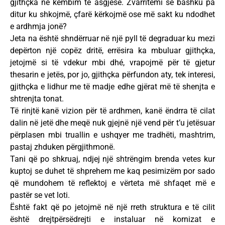
gjithçka në këmbim të asgjësë. Zvarritemi së bashku pa
ditur ku shkojmë, çfarë kërkojmë ose më sakt ku ndodhet
e ardhmja jonë?
Jeta na është shndërruar në një pyll të degraduar ku mezi
depërton një copëz dritë, errësira ka mbuluar gjithçka,
jetojmë si të vdekur mbi dhé, vrapojmë për të gjetur
thesarin e jetës, por jo, gjithçka përfundon aty, tek interesi,
gjithçka e lidhur me të madje edhe gjërat më të shenjta e
shtrenjta tonat.
Të rinjtë kanë vizion për të ardhmen, kanë ëndrra të cilat
dalin në jetë dhe meqë nuk gjejnë një vend për t’u jetësuar
përplasen mbi truallin e ushqyer me tradhëti, mashtrim,
pastaj zhduken përgjithmonë.
Tani që po shkruaj, ndjej një shtrëngim brenda vetes kur
kuptoj se duhet të shprehem me kaq pesimizëm por sado
që mundohem të reflektoj e vërteta më shfaqet më e
pastër se vet loti.
Është fakt që po jetojmë në një rreth struktura e të cilit
është drejtpërsëdrejti e instaluar në kornizat e