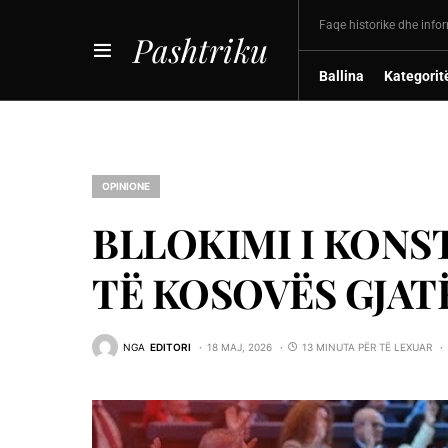
Faqe historike dhe info
Pashtriku
Ballina
Kategorit
OPINIONE
BLLOKIMI I KONS
TЁ KOSOVЁS GJATЁ
NGA
EDITORI
18 MAJ, 2026
13 MINUTA PËR TË LEXUAR