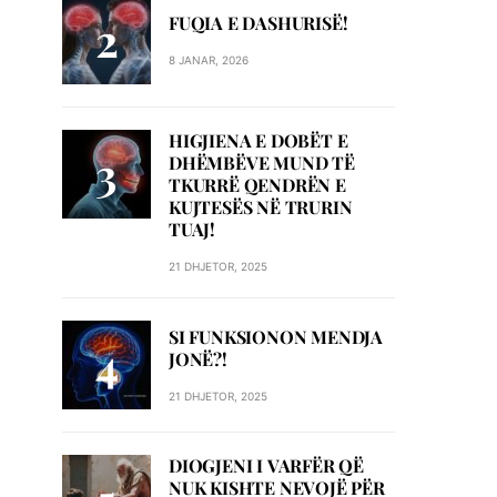
FUQIA E DASHURISË!
8 JANAR, 2026
HIGJIENA E DOBËT E
DHËMBËVE MUND TË
TKURRË QENDRËN E
KUJTESËS NË TRURIN
TUAJ!
21 DHJETOR, 2025
SI FUNKSIONON MENDJA
JONË?!
21 DHJETOR, 2025
DIOGJENI I VARFËR QË
NUK KISHTE NEVOJË PËR