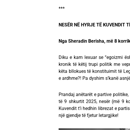
***
NESËR NË HYRJE TË KUVENDIT T
Nga Sheradin Berisha, më 8 korri
Diku e kam lexuar se “egoizmi ësh
kronik të këtij trupi politik me ve
këta bllokues të konstituimit të Le
e ardhme?! Pa dyshim s’kanë asnjë 
Prandaj anëtarët e partive politike
të 9 shkurtit 2025, nesër (më 9 kor
Kuvendit t’i hedhin librezat e part
një gjendje të fjetur letargjike!