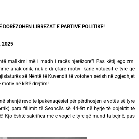
Ë DORËZOHEN LIBREZAT E PARTIVE POLITIKE!
k 2025
të mallkimi më i madh i racës njerëzore”! Pas këtij egoizmi
prime anakronik, nuk e di çfarë motivi kanë votuesit e tyre që
gjislaturës së Nëntë të Kuvendit të votohen sërish në zgjedhjet
motiv në këtë drejtim!
, në shenjë revolte [pakënaqësie] për përdhosjen e votës së tyre
rik) para fillimit të Seancës së 44-ërt në hyrje të objektit të
isë! Kjo është sakrifica më e vogël e tyre që mund ta bëjnë, pas