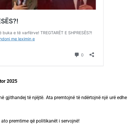
tor 2025
në gjithandej të njëjtë. Ata premtojnë të ndërtojnë një urë edhe
ë ato premtime që politikanët i servojnë!