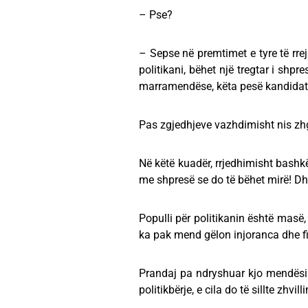
– Pse?
– Sepse në premtimet e tyre të rre
politikani, bëhet një tregtar i shp
marramendëse, këta pesë kandidatë t
Pas zgjedhjeve vazhdimisht nis zhgë
Në këtë kuadër, rrjedhimisht bashkë
me shpresë se do të bëhet mirë! Dh
Populli për politikanin është masë
ka pak mend gëlon injoranca dhe fi
Prandaj pa ndryshuar kjo mendësi 
politikbërje, e cila do të sillte zhvil