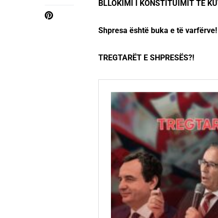
BLLOKIMI I KONSTITUIMIT TЁ K
Shpresa është buka e të varfërve!
TREGTARËT E SHPRESËS?!