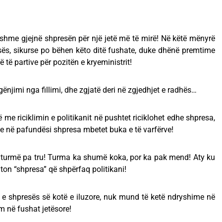
jshme gjejnë shpresën për një jetë më të mirë! Në këtë mënyrë
resës, sikurse po bëhen këto ditë fushate, duke dhënë premtime
ë partive për pozitën e kryeministrit!
njimi nga fillimi, dhe zgjatë deri në zgjedhjet e radhës…
 me riciklimin e politikanit në pushtet riciklohet edhe shpresa,
e në pafundësi shpresa mbetet buka e të varfërve!
, turmë pa tru! Turma ka shumë koka, por ka pak mend! Aty ku
ton “shpresa” që shpërfaq politikani!
e shpresës së kotë e iluzore, nuk mund të ketë ndryshime në
lim në fushat jetësore!