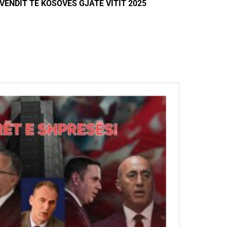
UVENDIT TЁ KOSOVЁS GJATЁ VITIT 2025