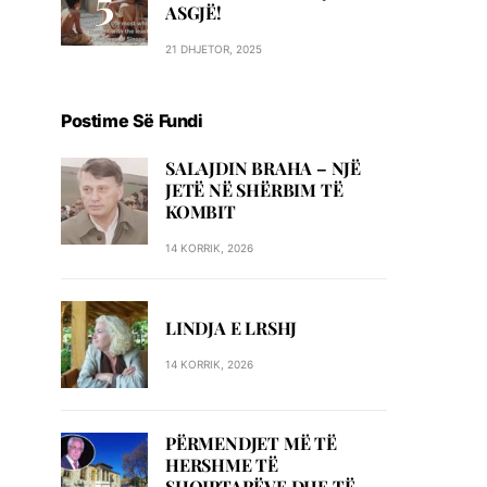
ASGJË!
21 DHJETOR, 2025
Postime Së Fundi
SALAJDIN BRAHA – NJЁ
JETЁ NЁ SHЁRBIM TЁ
KOMBIT
14 KORRIK, 2026
LINDJA E LRSHJ
14 KORRIK, 2026
PËRMENDJET MË TË
HERSHME TË
SHQIPTARËVE DHE TË