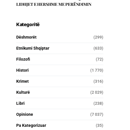
LIDHJET E HERSHME ME PERËNDIMIN
Kategoritë
Dëshmorët
(299)
Etnikumi Shqiptar
(633)
Filozofi
(72)
Histori
(1 770)
Krimet
(316)
Kulturë
(2 029)
Libri
(238)
Opinione
(7 037)
Pa Kategorizuar
(35)