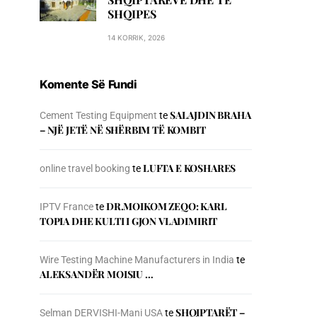
SHQIPES
14 KORRIK, 2026
Komente Së Fundi
SALAJDIN BRAHA
Cement Testing Equipment
te
– NJЁ JETЁ NЁ SHЁRBIM TЁ KOMBIT
LUFTA E KOSHARES
online travel booking
te
DR.MOIKOM ZEQO: KARL
IPTV France
te
TOPIA DHE KULTI I GJON VLADIMIRIT
Wire Testing Machine Manufacturers in India
te
ALEKSANDËR MOISIU …
SHQIPTARËT –
Selman DERVISHI-Mani USA
te