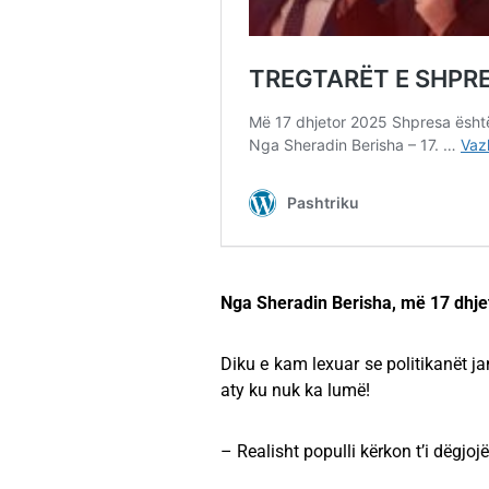
Nga Sheradin Berisha, më 17 dhje
Diku e kam lexuar se politikanët ja
aty ku nuk ka lumë!
– Realisht populli kërkon t’i dëgjoj