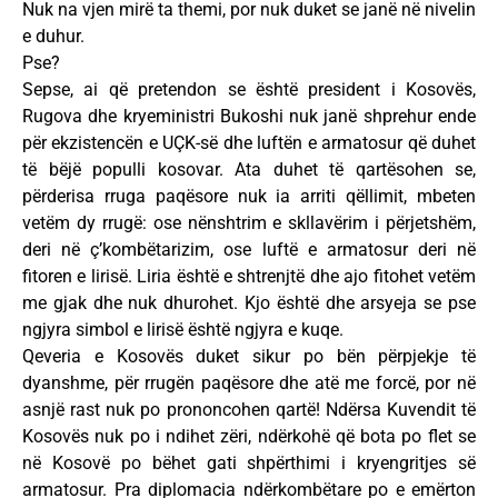
Nuk na vjen mirë ta themi, por nuk duket se janë në nivelin
e duhur.
Pse?
Sepse, ai që pretendon se është president i Kosovës,
Rugova dhe kryeministri Bukoshi nuk janë shprehur ende
për ekzistencën e UÇK-së dhe luftën e armatosur që duhet
të bëjë populli kosovar. Ata duhet të qartësohen se,
përderisa rruga paqësore nuk ia arriti qëllimit, mbeten
vetëm dy rrugë: ose nënshtrim e skllavërim i përjetshëm,
deri në ç’kombëtarizim, ose luftë e armatosur deri në
fitoren e lirisë. Liria është e shtrenjtë dhe ajo fitohet vetëm
me gjak dhe nuk dhurohet. Kjo është dhe arsyeja se pse
ngjyra simbol e lirisë është ngjyra e kuqe.
Qeveria e Kosovës duket sikur po bën përpjekje të
dyanshme, për rrugën paqësore dhe atë me forcë, por në
asnjë rast nuk po prononcohen qartë! Ndërsa Kuvendit të
Kosovës nuk po i ndihet zëri, ndërkohë që bota po flet se
në Kosovë po bëhet gati shpërthimi i kryengritjes së
armatosur. Pra diplomacia ndërkombëtare po e emërton