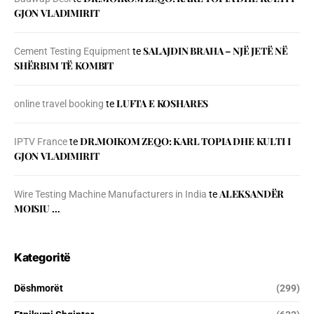
GJON VLADIMIRIT
SALAJDIN BRAHA – NJЁ JETЁ NЁ
Cement Testing Equipment
te
SHЁRBIM TЁ KOMBIT
LUFTA E KOSHARES
online travel booking
te
DR.MOIKOM ZEQO: KARL TOPIA DHE KULTI I
IPTV France
te
GJON VLADIMIRIT
ALEKSANDËR
Wire Testing Machine Manufacturers in India
te
MOISIU …
Kategoritë
Dëshmorët
(299)