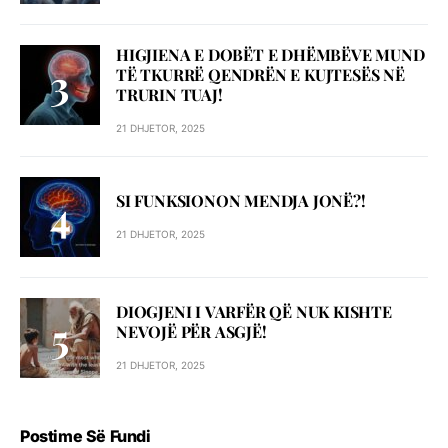
HIGJIENA E DOBËT E DHËMBËVE MUND
TË TKURRË QENDRËN E KUJTESËS NË
TRURIN TUAJ!
21 DHJETOR, 2025
SI FUNKSIONON MENDJA JONË?!
21 DHJETOR, 2025
DIOGJENI I VARFËR QË NUK KISHTE
NEVOJË PËR ASGJË!
21 DHJETOR, 2025
Postime Së Fundi