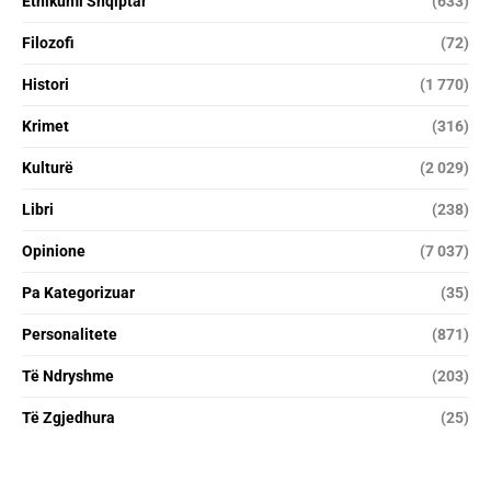
Etnikumi Shqiptar
(633)
Filozofi
(72)
Histori
(1 770)
Krimet
(316)
Kulturë
(2 029)
Libri
(238)
Opinione
(7 037)
Pa Kategorizuar
(35)
Personalitete
(871)
Të Ndryshme
(203)
Të Zgjedhura
(25)