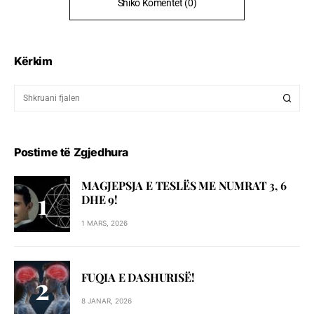
Shiko Komentet (0)
Kërkim
Postime të Zgjedhura
MAGJEPSJA E TESLËS ME NUMRAT 3, 6
DHE 9!
1 MARS, 2026
FUQIA E DASHURISË!
8 JANAR, 2026