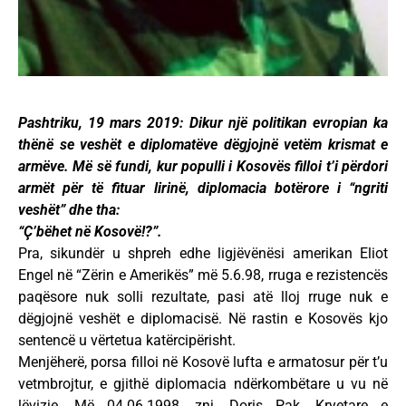
Pashtriku, 19 mars 2019: Dikur një politikan evropian ka
thënë se veshët e diplomatëve dëgjojnë vetëm krismat e
armëve. Më së fundi, kur populli i Kosovës filloi t’i përdori
armët për të fituar lirinë, diplomacia botërore i “ngriti
veshët” dhe tha:
“Ç’bëhet në Kosovë!?”.
Pra, sikundër u shpreh edhe ligjëvënësi amerikan Eliot
Engel në “Zërin e Amerikës” më 5.6.98, rruga e rezistencës
paqësore nuk solli rezultate, pasi atë lloj rruge nuk e
dëgjojnë veshët e diplomacisë. Në rastin e Kosovës kjo
sentencë u vërtetua katërcipërisht.
Menjëherë, porsa filloi në Kosovë lufta e armatosur për t’u
vetmbrojtur, e gjithë diplomacia ndërkombëtare u vu në
lëvizje. Më 04.06.1998, znj. Doris Pak, Kryetare e