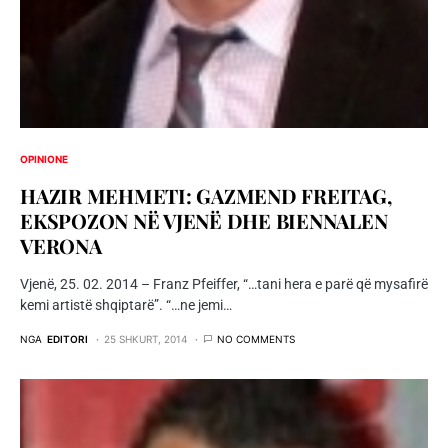
OPINIONE
HAZIR MEHMETI: GAZMEND FREITAG,
EKSPOZON NË VJENË DHE BIENNALEN
VERONA
Vjenë, 25. 02. 2014 – Franz Pfeiffer, “…tani hera e parë që mysafirë
kemi artistë shqiptarë”. “…ne jemi…
NGA
EDITORI
25 SHKURT, 2014
NO COMMENTS