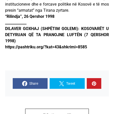
institucioneve dhe e forcave politike në Kosovë e të mos
presin “armatat” nga Tirana zyrtare.
“Rilindja”, 26 Qershor 1998
____________
DILAVER GOXHAJ (SHPËTIM GOLEMI): KOSOVARËT U
DETYRUAN QË TA PRANOJNE LUFTËN (7 QERSHOR
1998)
https://pashtriku.org/?kat=43&shkrimi=8585
Share
Tweet