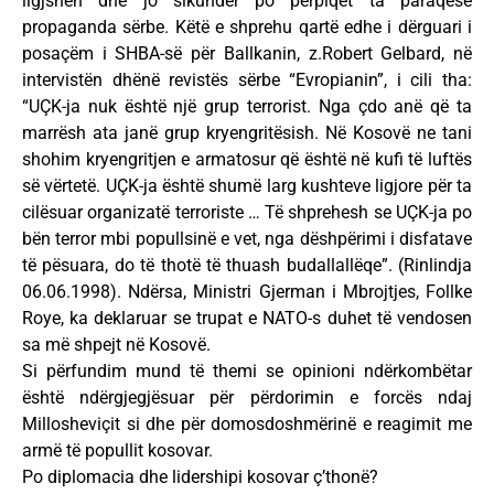
ligjshën dhe jo sikundër po përpiqet ta paraqesë
propaganda sërbe. Këtë e shprehu qartë edhe i dërguari i
posaçëm i SHBA-së për Ballkanin, z.Robert Gelbard, në
intervistën dhënë revistës sërbe “Evropianin”, i cili tha:
“UÇK-ja nuk është një grup terrorist. Nga çdo anë që ta
marrësh ata janë grup kryengritësish. Në Kosovë ne tani
shohim kryengritjen e armatosur që është në kufi të luftës
së vërtetë. UÇK-ja është shumë larg kushteve ligjore për ta
cilësuar organizatë terroriste … Të shprehesh se UÇK-ja po
bën terror mbi popullsinë e vet, nga dëshpërimi i disfatave
të pësuara, do të thotë të thuash budallallëqe”. (Rinlindja
06.06.1998). Ndërsa, Ministri Gjerman i Mbrojtjes, Follke
Roye, ka deklaruar se trupat e NATO-s duhet të vendosen
sa më shpejt në Kosovë.
Si përfundim mund të themi se opinioni ndërkombëtar
është ndërgjegjësuar për përdorimin e forcës ndaj
Millosheviçit si dhe për domosdoshmërinë e reagimit me
armë të popullit kosovar.
Po diplomacia dhe lidershipi kosovar ç’thonë?