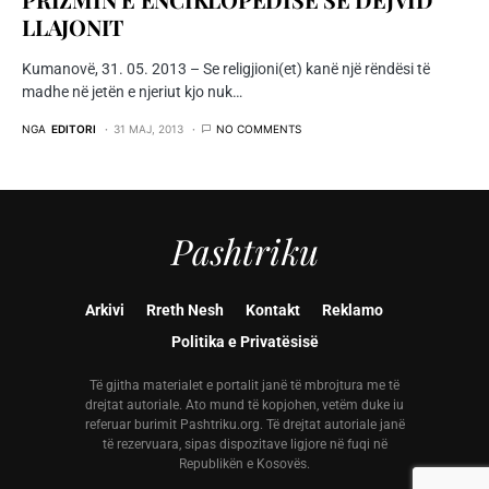
LLAJONIT
Kumanovë, 31. 05. 2013 – Se religjioni(et) kanë një rëndësi të
madhe në jetën e njeriut kjo nuk…
NGA
EDITORI
31 MAJ, 2013
NO COMMENTS
Pashtriku
Arkivi
Rreth Nesh
Kontakt
Reklamo
Politika e Privatësisë
Të gjitha materialet e portalit janë të mbrojtura me të
drejtat autoriale. Ato mund të kopjohen, vetëm duke iu
referuar burimit Pashtriku.org. Të drejtat autoriale janë
të rezervuara, sipas dispozitave ligjore në fuqi në
Republikën e Kosovës.