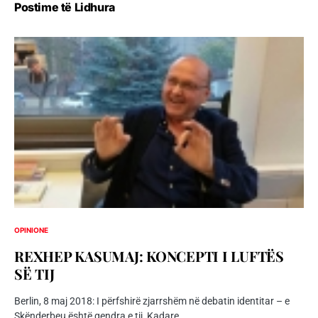
Postime të Lidhura
OPINIONE
REXHEP KASUMAJ: KONCEPTI I LUFTËS
SË TIJ
Berlin, 8 maj 2018: I përfshirë zjarrshëm në debatin identitar – e
Skënderbeu është qendra e tij, Kadare…