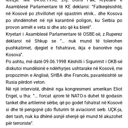
Asamblesë Parlamentare të KE deklaroi: “Fatkeqësishtë,
në Kosovë po zhvillohet një spastrim etnik… dhe Kosova
po shndërrohet në një karantinë poligon, ku Serbia po
provon armët e veta si dhe ato që ka blerë”.
Kryetari i Asamblesë Parlamentare të OSBE-së, z.Ruperez
deklaroi në Shkup se “… nuk mund të tolerohen
pushkatimet, djegiet e fshatrave, ikja e banorëve nga
Kosova”.
Po ashtu, më datë 09.06.1998 Këshilli i Sigurimit i OKB-së
diskutoi mundësinë e ndërhyrjes ushtarake në Kosovë, me
propozimin e Anglisë, SHBA dhe Francës, pavarësishtë se
Rusia përdori veton.
Në një intervistë, dhënë nga kongresmeni amerikan Eliot
Engel, u tha: “… forcat ajrore të NATO-s duhet të godasin
tanket dhe artilerinë sërbe, që po godet fshatrat në Kosovë
si dhe të pengojnë çdo fluturim të aviacionit serb. UÇK-ja,
deri tash, nuk ka dhënë asnjë shenjë që mund të akuzohet
për terroriste”.