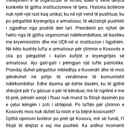
mëtejshëm e të organizuar të luftës, duke u vënë detyra
konkrete të gjitha institucioneve të tjera. Historia botërore
nuk njeh një rast kaq unikal, ku në një vend të pushtuar, ku
po përgatitet kryengritja e armatosur, të ekzistojë pushteti
i zgjedhur nga poshtë deri lart. Presidenti po njihet de
fakto nga të gjitha organizmat ndërkombëtare, së bashku
me kryeministrin dhe me UÇK-në si institucion i ligjshëm.
Në këto kushte lufta e armatosur për çlirimin e Kosovës e
cila po përgatitet i kalon kufijtë e kryengritjes së
armatosur. Ajo gati-gati i përngjan një lufte patriotike.
Prandaj duhet përgatitur mbledhja e Kuvendit dhe të mos
qëndrohet në pritje të vendimeve të komunitetit
ndërkombëtar. Edhe dasma që ështe dasëm, ku të gjithë
shkojnë për t’u gëzuar e për të kënduar, me të ngrënë e me
të pirë, përsëri asnjë i ftuar nuk mund ta fillojë dasmën pa
e çelur këngën i zoti i shtëpisë. Po luftën për çlirimin e
Kosovës mos nuk duhet ta nisin e ta bëjnë kosovarët?
Gjithë opinioni botëror po pret që Kosova, më së fundi, t’i
fitojë të drejtat e saj me pushkë. Ka ardhur momenti