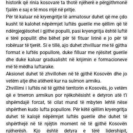
historik që rinia kosovare ta thotë njëherë e përgjithmonë
fjalën e saj e të mos rrijë në pritje.
Për të kaluar në kryengritje të armatosur duhet që me çdo
kusht të kalohet nëpërmjet luftës guerile me qëllim që të
ndërgjegjësohet i gjithe populli, pasi kryengritja është luftë
e tërë popullit dhe bëhet për të fituar lirinë e jo për të
robëruar të tjerët. Si e tillë, ajo duhet zhvilluar me të gjitha
format e luftës popullore, duke filluar me njësitet guerile
dhe duke kaluar gradualisht në krijimin e formacioneve
më të mëdha luftarake.
Aksionet duhet të zhvillohen në të gjithë Kosovën dhe jo
vetëm atje dhe atëherë kur na sulmon armiku.
Zhvillimi i luftës në të gjithë territorin e Kosovës, jo vetëm
që e tmerron armikun por njëkohësisht e detyron atë t’i
shpërndajë forcat, të cilat mund të mbyten lehtë nëse
shpërthen kudo lufta popullore. Për këtë qëllim kryengritja
duhet të kalojë nëpërmjet luftës guerile dhe duhet të
shpërthejë në të njëjtin moment në të gjithë Kosovën
njëherësh. Kjo është detyra e tërë lidershipit,