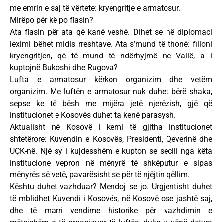
me emrin e saj të vërtete: kryengritje e armatosur.
Mirëpo për kë po flasin?
Ata flasin për ata që kanë veshë. Dihet se në diplomaci
leximi bëhet midis rreshtave. Ata s’mund të thonë: filloni
kryengritjen, që të mund të ndërhyjmë ne Vallë, a i
kuptojnë Bukoshi dhe Rugova?
Lufta e armatosur kërkon organizim dhe vetëm
organizim. Me luftën e armatosur nuk duhet bërë shaka,
sepse ke të bësh me mijëra jetë njerëzish, gjë që
institucionet e Kosovës duhet ta kenë parasysh.
Aktualisht në Kosovë i kemi të gjitha institucionet
shtetërore: Kuvendin e Kosovës, Presidenti, Qeverinë dhe
UÇK-në. Një sy i kujdesshëm e kupton se secili nga këta
institucione vepron në mënyrë të shkëputur e sipas
mënyrës së vetë, pavarësisht se për të njëjtin qëllim.
Kështu duhet vazhduar? Mendoj se jo. Urgjentisht duhet
të mblidhet Kuvendi i Kosovës, në Kosovë ose jashtë saj,
dhe të marri vendime historike për vazhdimin e