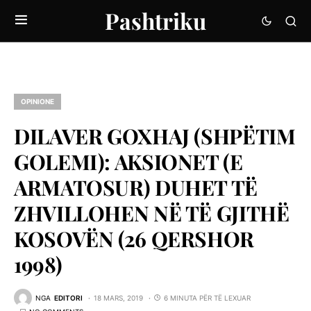
Pashtriku
OPINIONE
DILAVER GOXHAJ (SHPËTIM
GOLEMI): AKSIONET (E
ARMATOSUR) DUHET TË
ZHVILLOHEN NË TË GJITHË
KOSOVËN (26 QERSHOR
1998)
NGA
EDITORI
18 MARS, 2019
6 MINUTA PËR TË LEXUAR