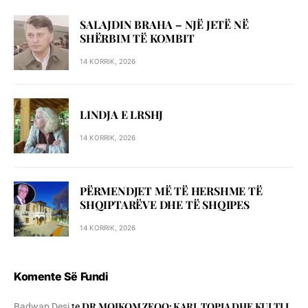
SALAJDIN BRAHA – NJЁ JETЁ NЁ
SHЁRBIM TЁ KOMBIT
14 KORRIK, 2026
LINDJA E LRSHJ
14 KORRIK, 2026
PËRMENDJET MË TË HERSHME TË
SHQIPTARËVE DHE TË SHQIPES
14 KORRIK, 2026
Komente Së Fundi
DR.MOIKOM ZEQO: KARL TOPIA DHE KULTI I
Badwap Desi
te