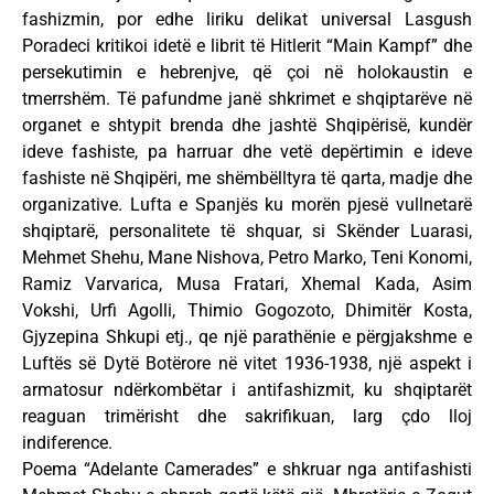
fashizmin, por edhe liriku delikat universal Lasgush
Poradeci kritikoi idetë e librit të Hitlerit “Main Kampf” dhe
persekutimin e hebrenjve, që çoi në holokaustin e
tmerrshëm. Të pafundme janë shkrimet e shqiptarëve në
organet e shtypit brenda dhe jashtë Shqipërisë, kundër
ideve fashiste, pa harruar dhe vetë depërtimin e ideve
fashiste në Shqipëri, me shëmbëlltyra të qarta, madje dhe
organizative. Lufta e Spanjës ku morën pjesë vullnetarë
shqiptarë, personalitete të shquar, si Skënder Luarasi,
Mehmet Shehu, Mane Nishova, Petro Marko, Teni Konomi,
Ramiz Varvarica, Musa Fratari, Xhemal Kada, Asim
Vokshi, Urfi Agolli, Thimio Gogozoto, Dhimitër Kosta,
Gjyzepina Shkupi etj., qe një parathënie e përgjakshme e
Luftës së Dytë Botërore në vitet 1936-1938, një aspekt i
armatosur ndërkombëtar i antifashizmit, ku shqiptarët
reaguan trimërisht dhe sakrifikuan, larg çdo lloj
indiference.
Poema “Adelante Camerades” e shkruar nga antifashisti