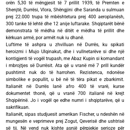
orën 5,30 të mëngjesit të 7 prillit 1939, të Premten e
Shenjtë, Durrësi, Vlora, Shëngjini dhe Saranda u sulmuan
prej 22.000 trupa të mbështetura prej 400 aeroplanësh,
300 tanke të lehtë dhe 12 anije luftarake. Shqiptarët bënë
demonstrata të mëdha në ditët e mëdha të prillit dhe
kërkuan armë, por armët nuk iu dhanë.
Luftime të ashpra u zhvilluan në Durrës, ku spikati
heroizmi i Mujo Ulqinakut, dhe i vullnetarëve si dhe një
kontigjenti të vogël trupash, me Abaz Kupin si komandant
i mbrojtjes së Durrësit. Ata që u vranë më 7 prill kundër
pushtimit nuk do të harrohen. Rezistenca, ndonëse
simbolike e popullit, u bë në të tëra pikat e zbarkimit.
Italianët në Durrës lanë afro 400 të vrarë, kurse
dokumentet thonë, që u vranë 700 italianë në krejt
Shqipërinë. Jo i vogël qe edhe numri i shqiptarëve, që u
sakrifikuan.
Italianët, sipas studjuesit amerikan Fischer, u ndeshën në
mungesën e veprimeve prej Zogut, Qeverisë dhe ushtrisë
së tij. Në vend nuk kishte asnjë përpjekje serioze për