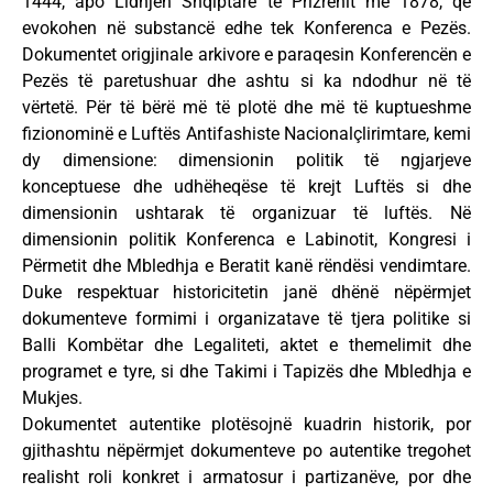
1444, apo Lidhjen Shqiptare të Prizrenit më 1878, që
evokohen në substancë edhe tek Konferenca e Pezës.
Dokumentet origjinale arkivore e paraqesin Konferencën e
Pezës të paretushuar dhe ashtu si ka ndodhur në të
vërtetë. Për të bërë më të plotë dhe më të kuptueshme
fizionominë e Luftës Antifashiste Nacionalçlirimtare, kemi
dy dimensione: dimensionin politik të ngjarjeve
konceptuese dhe udhëheqëse të krejt Luftës si dhe
dimensionin ushtarak të organizuar të luftës. Në
dimensionin politik Konferenca e Labinotit, Kongresi i
Përmetit dhe Mbledhja e Beratit kanë rëndësi vendimtare.
Duke respektuar historicitetin janë dhënë nëpërmjet
dokumenteve formimi i organizatave të tjera politike si
Balli Kombëtar dhe Legaliteti, aktet e themelimit dhe
programet e tyre, si dhe Takimi i Tapizës dhe Mbledhja e
Mukjes.
Dokumentet autentike plotësojnë kuadrin historik, por
gjithashtu nëpërmjet dokumenteve po autentike tregohet
realisht roli konkret i armatosur i partizanëve, por dhe