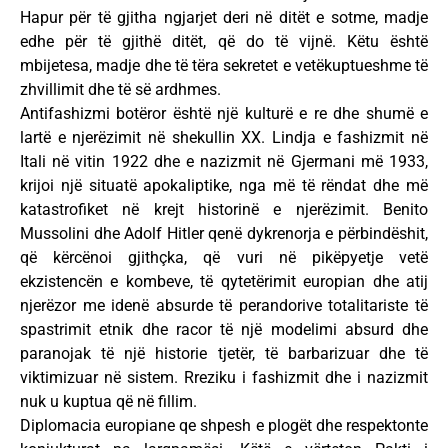
Hapur për të gjitha ngjarjet deri në ditët e sotme, madje
edhe për të gjithë ditët, që do të vijnë. Këtu është
mbijetesa, madje dhe të tëra sekretet e vetëkuptueshme të
zhvillimit dhe të së ardhmes.
Antifashizmi botëror është një kulturë e re dhe shumë e
lartë e njerëzimit në shekullin XX. Lindja e fashizmit në
Itali në vitin 1922 dhe e nazizmit në Gjermani më 1933,
krijoi një situatë apokaliptike, nga më të rëndat dhe më
katastrofiket në krejt historinë e njerëzimit. Benito
Mussolini dhe Adolf Hitler qenë dykrenorja e përbindëshit,
që kërcënoi gjithçka, që vuri në pikëpyetje vetë
ekzistencën e kombeve, të qytetërimit europian dhe atij
njerëzor me idenë absurde të perandorive totalitariste të
spastrimit etnik dhe racor të një modelimi absurd dhe
paranojak të një historie tjetër, të barbarizuar dhe të
viktimizuar në sistem. Rreziku i fashizmit dhe i nazizmit
nuk u kuptua që në fillim.
Diplomacia europiane qe shpesh e plogët dhe respektonte