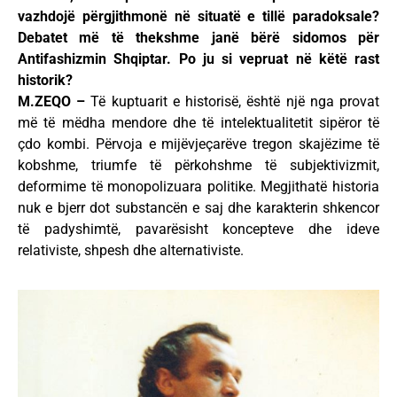
vazhdojë përgjithmonë në situatë e tillë paradoksale?
Debatet më të thekshme janë bërë sidomos për
Antifashizmin Shqiptar. Po ju si vepruat në këtë rast
historik?
M.ZEQO –
Të kuptuarit e historisë, është një nga provat
më të mëdha mendore dhe të intelektualitetit sipëror të
çdo kombi. Përvoja e mijëvjeçarëve tregon skajëzime të
kobshme, triumfe të përkohshme të subjektivizmit,
deformime të monopolizuara politike. Megjithatë historia
nuk e bjerr dot substancën e saj dhe karakterin shkencor
të padyshimtë, pavarësisht koncepteve dhe ideve
relativiste, shpesh dhe alternativiste.