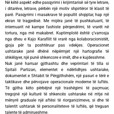
Në këtë aspekt edhe pasqyrimi i krijimtarisë së tyre letrare,
i ditarëve, letrave, përbën një motiv shpirtëror të klasit të
parë. Pasqyrimi i masakrave të popullit shqiptar, hap një
ekran të tragjedisë. Me mijëra janë të pushkatuarit, të
internuarit në kampe fashiste përqendrimi, të vrarët në
tortura, nga më makabret. Kuptimplotë është ç’varrosja
nga dheu e Kajo Karafilit të vrarë nga kolaboracionistët,
gjoja për ta poshtëruar pas vdekjes. Operacionet
ushtarake janë dhënë nëpërmjet një hartografie të
shkëlqyer, një punë shkencore e imët, dhe e kujdesshme.
Nuk janë harruar gjithashtu dhe veprimtari të tilla si
Spitali Partizan, elementet e ndërlidhjes ushtarake,
dokumentet e Shtabit të Përgjithshëm, një pasuri e tërë e
taktikave dhe përvojave operacionale moderne të luftës.
Të gjitha këto përbëjnë një trashëgimi të paçmuar,
tregojnë një kulturë të shkencës ushtarake në rritje në
mënyrë graduale një aftësi të riorganizimeve, si dhe të
talentit ushtarak të personaliteteve të luftës, që treguan
talente të admirueshme.