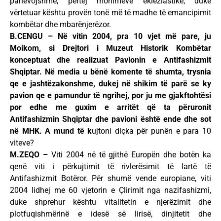
panevojshme, përtej mohimeve ekleziastike, duke
vërtetuar kështu provën tonë më të madhe të emancipimit
kombëtar dhe mbarënjerëzor.
B.CENGU – Në vitin 2004, pra 10 vjet më pare, ju
Moikom, si Drejtori i Muzeut Historik Kombëtar
konceptuat dhe realizuat Pavionin e Antifashizmit
Shqiptar. Në media u bënë komente të shumta, trysnia
qe e jashtëzakonshme, dukej në shikim të parë se ky
pavion qe e pamundur të ngrihej, por ju me gjakftohtësi
por edhe me guxim e arritët që ta përuronit
Antifashizmin Shqiptar dhe pavioni është ende dhe sot
në MHK. A mund të k
ujtoni diçka për punën e para 10
viteve?
M.ZEQO –
Viti 2004 në të gjithë Europën dhe botën ka
qenë viti i përkujtimit të rivlerësimit të lartë të
Antifashizmit Botëror. Për shumë vende europiane, viti
2004 lidhej me 60 vjetorin e Çlirimit nga nazifashizmi,
duke shprehur kështu vitalitetin e njerëzimit dhe
plotfuqishmërinë e idesë së lirisë, dinjitetit dhe