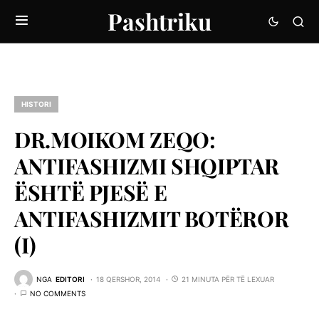
Pashtriku
HISTORI
DR.MOIKOM ZEQO:
ANTIFASHIZMI SHQIPTAR
ËSHTË PJESË E
ANTIFASHIZMIT BOTËROR
(I)
NGA
EDITORI
18 QERSHOR, 2014
21 MINUTA PËR TË LEXUAR
NO COMMENTS