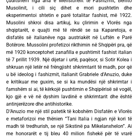
çuditshëm nga ana e Mefistofelit të Fashizmit, Benito
Musolinit, i cili siç dihet e mori pushtetin dhe
eksperimentoi shtetin e parë totalitar fashist, më 1922.
Musolini shkroi disa artikuj, ku çlirimin e Vlorës nga
shqiptarët, e quajti më të rëndë se sa Kaparetoja, e
disfatës së italianëve nga austriakët në Luftën e Parë
Botërore. Mussolini profetizoi rikthimin në Shqipëri pra, që
më 1920 konceptohet zanafilla e pushtimit fashist italian
të 7 prillit 1939. Një dijetar i urtë, paqësor, si Sotir Kolea i
shkruan një letër në frëngjisht shkrimtarit të madh, por që
u bë ideolog i fashizmit, italianit Grabriele d’Anuzio, duke
e kritikuar me guxim, se si ka mundësi një shkrimtar i
famshëm si ai, të kërkojë pushtimin e Shqipërisë së vogël,
kjo gjë e vë në dyshim lavdinë e shkrimtarit dhe është
antinjerëzore dhe antihistorike.
D’Anuzio me një stil patetik të kobshëm Disfatën e Vlorës
e metaforizoi me thënien “Tani Italia i ngjan një kori të
madh të tredhurish, se një Sikstinë pa Mikelanxhelon”. Ai
me honorarët e tij bleu 40 milion fishekë për të vrarë