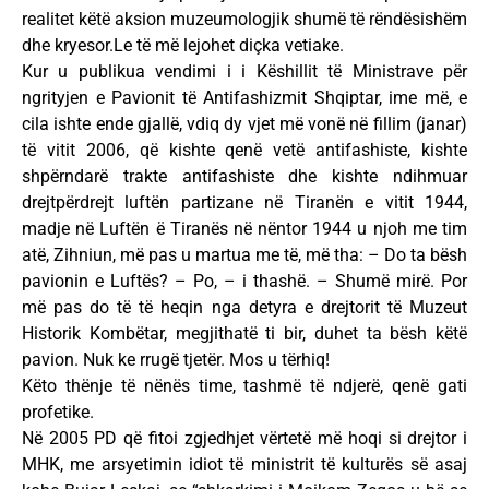
realitet këtë aksion muzeumologjik shumë të rëndësishëm
dhe kryesor.Le të më lejohet diçka vetiake.
Kur u publikua vendimi i i Këshillit të Ministrave për
ngrityjen e Pavionit të Antifashizmit Shqiptar, ime më, e
cila ishte ende gjallë, vdiq dy vjet më vonë në fillim (janar)
të vitit 2006, që kishte qenë vetë antifashiste, kishte
shpërndarë trakte antifashiste dhe kishte ndihmuar
drejtpërdrejt luftën partizane në Tiranën e vitit 1944,
madje në Luftën ë Tiranës në nëntor 1944 u njoh me tim
atë, Zihniun, më pas u martua me të, më tha: – Do ta bësh
pavionin e Luftës? – Po, – i thashë. – Shumë mirë. Por
më pas do të të heqin nga detyra e drejtorit të Muzeut
Historik Kombëtar, megjithatë ti bir, duhet ta bësh këtë
pavion. Nuk ke rrugë tjetër. Mos u tërhiq!
Këto thënje të nënës time, tashmë të ndjerë, qenë gati
profetike.
Në 2005 PD që fitoi zgjedhjet vërtetë më hoqi si drejtor i
MHK, me arsyetimin idiot të ministrit të kulturës së asaj