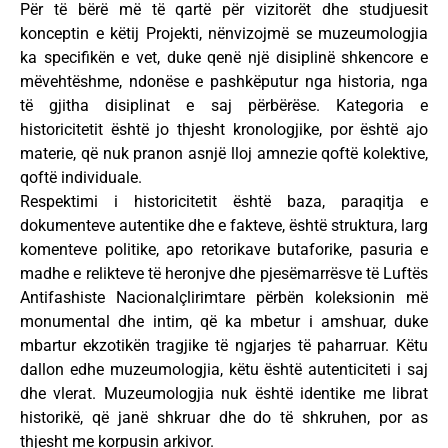
Për të bërë më të qartë për vizitorët dhe studjuesit
konceptin e këtij Projekti, nënvizojmë se muzeumologjia
ka specifikën e vet, duke qenë një disiplinë shkencore e
mëvehtëshme, ndonëse e pashkëputur nga historia, nga
të gjitha disiplinat e saj përbërëse. Kategoria e
historicitetit është jo thjesht kronologjike, por është ajo
materie, që nuk pranon asnjë lloj amnezie qoftë kolektive,
qoftë individuale.
Respektimi i historicitetit është baza, paraqitja e
dokumenteve autentike dhe e fakteve, është struktura, larg
komenteve politike, apo retorikave butaforike, pasuria e
madhe e relikteve të heronjve dhe pjesëmarrësve të Luftës
Antifashiste Nacionalçlirimtare përbën koleksionin më
monumental dhe intim, që ka mbetur i amshuar, duke
mbartur ekzotikën tragjike të ngjarjes të paharruar. Këtu
dallon edhe muzeumologjia, këtu është autenticiteti i saj
dhe vlerat. Muzeumologjia nuk është identike me librat
historikë, që janë shkruar dhe do të shkruhen, por as
thjesht me korpusin arkivor.