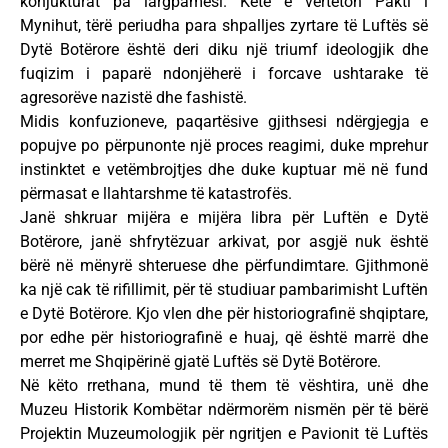
konjukturat pa largpamësi. Këtë e vërteton Pakti i
Mynihut, tërë periudha para shpalljes zyrtare të Luftës së
Dytë Botërore është deri diku një triumf ideologjik dhe
fuqizim i paparë ndonjëherë i forcave ushtarake të
agresorëve nazistë dhe fashistë.
Midis konfuzioneve, paqartësive gjithsesi ndërgjegja e
popujve po përpunonte një proces reagimi, duke mprehur
instinktet e vetëmbrojtjes dhe duke kuptuar më në fund
përmasat e llahtarshme të katastrofës.
Janë shkruar mijëra e mijëra libra për Luftën e Dytë
Botërore, janë shfrytëzuar arkivat, por asgjë nuk është
bërë në mënyrë shteruese dhe përfundimtare. Gjithmonë
ka një cak të rifillimit, për të studiuar pambarimisht Luftën
e Dytë Botërore. Kjo vlen dhe për historiografinë shqiptare,
por edhe për historiografinë e huaj, që është marrë dhe
merret me Shqipërinë gjatë Luftës së Dytë Botërore.
Në këto rrethana, mund të them të vështira, unë dhe
Muzeu Historik Kombëtar ndërmorëm nismën për të bërë
Projektin Muzeumologjik për ngritjen e Pavionit të Luftës