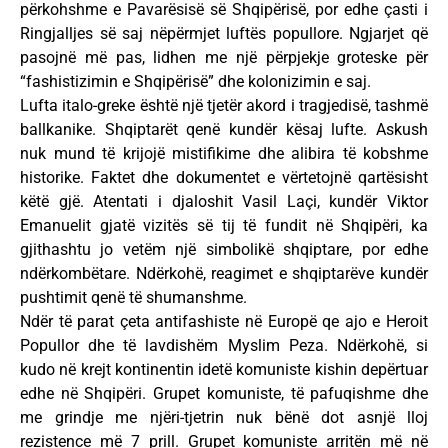
përkohshme e Pavarësisë së Shqipërisë, por edhe çasti i
Ringjalljes së saj nëpërmjet luftës popullore. Ngjarjet që
pasojnë më pas, lidhen me një përpjekje groteske për
“fashistizimin e Shqipërisë” dhe kolonizimin e saj.
Lufta italo-greke është një tjetër akord i tragjedisë, tashmë
ballkanike. Shqiptarët qenë kundër kësaj lufte. Askush
nuk mund të krijojë mistifikime dhe alibira të kobshme
historike. Faktet dhe dokumentet e vërtetojnë qartësisht
këtë gjë. Atentati i djaloshit Vasil Laçi, kundër Viktor
Emanuelit gjatë vizitës së tij të fundit në Shqipëri, ka
gjithashtu jo vetëm një simbolikë shqiptare, por edhe
ndërkombëtare. Ndërkohë, reagimet e shqiptarëve kundër
pushtimit qenë të shumanshme.
Ndër të parat çeta antifashiste në Europë qe ajo e Heroit
Popullor dhe të lavdishëm Myslim Peza. Ndërkohë, si
kudo në krejt kontinentin idetë komuniste kishin depërtuar
edhe në Shqipëri. Grupet komuniste, të pafuqishme dhe
me grindje me njëri-tjetrin nuk bënë dot asnjë lloj
rezistence më 7 prill. Grupet komuniste arritën më në