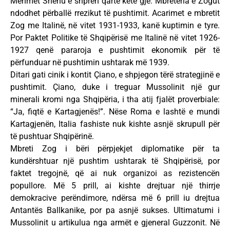
Mehmet Shehu e shpreh qartë këtë gjë. Mbretëria e Zogut
ndodhet përballë rrezikut të pushtimit. Acarimet e mbretit
Zog me Italinë, në vitet 1931-1933, kanë kuptimin e tyre.
Por Paktet Politike të Shqipërisë me Italinë në vitet 1926-
1927 qenë pararoja e pushtimit ekonomik për të
përfunduar në pushtimin ushtarak më 1939.
Ditari gati cinik i kontit Çiano, e shpjegon tërë strategjinë e
pushtimit. Çiano, duke i treguar Mussolinit një gur
minerali kromi nga Shqipëria, i tha atij fjalët proverbiale:
“Ja, fiqtë e Kartagjenës!”. Nëse Roma e lashtë e mundi
Kartagjenën, Italia fashiste nuk kishte asnjë skrupull për
të pushtuar Shqipërinë.
Mbreti Zog i bëri përpjekjet diplomatike për ta
kundërshtuar një pushtim ushtarak të Shqipërisë, por
faktet tregojnë, që ai nuk organizoi as rezistencën
popullore. Më 5 prill, ai kishte drejtuar një thirrje
demokracive perëndimore, ndërsa më 6 prill iu drejtua
Antantës Ballkanike, por pa asnjë sukses. Ultimatumi i
Mussolinit u artikulua nga armët e gjeneral Guzzonit. Në