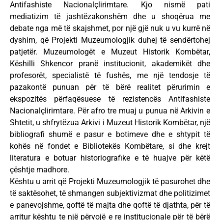
Antifashiste Nacionalçlirimtare. Kjo nismë pati
mediatizim të jashtëzakonshëm dhe u shoqërua me
debate nga më të skajshmet, por një gjë nuk u vu kurrë në
dyshim, që Projekti Muzeumologjik duhej të sendërtohej
patjetër. Muzeumologët e Muzeut Historik Kombëtar,
Këshilli Shkencor pranë institucionit, akademikët dhe
profesorët, specialistë të fushës, me një tendosje të
pazakontë punuan për të bërë realitet përurimin e
ekspozitës përfaqësuese të rezistencës Antifashiste
Nacionalçlirimtare. Për afro tre muaj u punua në Arkivin e
Shtetit, u shfrytëzua Arkivi i Muzeut Historik Kombëtar, një
bibliografi shumë e pasur e botimeve dhe e shtypit të
kohës në fondet e Bibliotekës Kombëtare, si dhe krejt
literatura e botuar historiografike e të huajve për këtë
çështje madhore.
Kështu u arrit që Projekti Muzeumologjik të pasurohet dhe
të saktësohet, të shmangen subjektivizmat dhe politizimet
e panevojshme, qoftë të majta dhe qoftë të djathta, për të
arritur kështu te një përvojë e re institucionale për të bërë