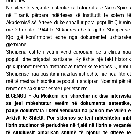
tronditës.
Një vlerë të veçantë historike ka fotografia e Nako Spiros
në Tiranë, përpara ndërtesës së Institutit të sotëm të
Akademisë së Arteve, duke shpallur para popullit Çlirimin
më 29 nëntor 1944 të Shkodrës dhe të gjithë Shqipërisë.
Kjo gjë konfirmohet edhe nga dokumentet ushtarake
gjermane.
Shqipëria është i vetmi vend europian, që u çlirua nga
populli dhe brigadat partizane. Ky është një fakt historik
që kuptohet brenda rrethanave historike të kohës. Çlirimi i
Shqipërisë nga pushtimi nazifashist është një nga fitoret
më të mëdha historike të popullit shqiptar. Nderimi për të
rënët dhe sakrificat është i përjetshëm.
B.CENGU – Ju Moikom jeni shprehur në disa intervista
se jeni mbështetur vetëm në dokumenta autentike,
padje dokumtata i keni vendosur na pavion me vulën e
Arkivit të Shtetit. Por sidomos se jeni mbështetur mbi
librin studimor të periudhës në fjalë në librin e veçantë
të studiuesit amarikan shumë të njohur të ditëve të