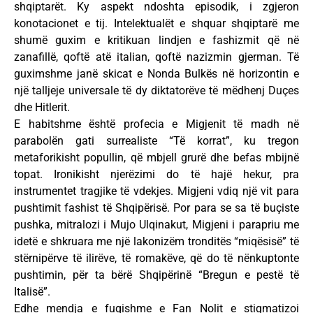
shqiptarët. Ky aspekt ndoshta episodik, i zgjeron
konotacionet e tij. Intelektualët e shquar shqiptarë me
shumë guxim e kritikuan lindjen e fashizmit që në
zanafillë, qoftë atë italian, qoftë nazizmin gjerman. Të
guximshme janë skicat e Nonda Bulkës në horizontin e
një talljeje universale të dy diktatorëve të mëdhenj Duçes
dhe Hitlerit.
E habitshme është profecia e Migjenit të madh në
parabolën gati surrealiste “Të korrat”, ku tregon
metaforikisht popullin, që mbjell grurë dhe befas mbijnë
topat. Ironikisht njerëzimi do të hajë hekur, pra
instrumentet tragjike të vdekjes. Migjeni vdiq një vit para
pushtimit fashist të Shqipërisë. Por para se sa të buçiste
pushka, mitralozi i Mujo Ulqinakut, Migjeni i parapriu me
idetë e shkruara me një lakonizëm tronditës “miqësisë” të
stërnipërve të ilirëve, të romakëve, që do të nënkuptonte
pushtimin, për ta bërë Shqipërinë “Bregun e pestë të
Italisë”.
Edhe mendja e fuqishme e Fan Nolit e stigmatizoi