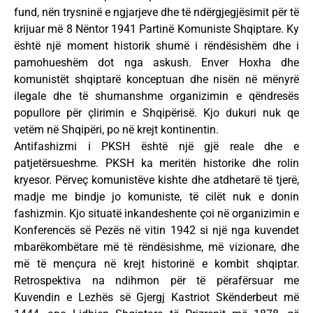
fund, nën trysninë e ngjarjeve dhe të ndërgjegjësimit për të
krijuar më 8 Nëntor 1941 Partinë Komuniste Shqiptare. Ky
është një moment historik shumë i rëndësishëm dhe i
pamohueshëm dot nga askush. Enver Hoxha dhe
komunistët shqiptarë konceptuan dhe nisën në mënyrë
ilegale dhe të shumanshme organizimin e qëndresës
popullore për çlirimin e Shqipërisë. Kjo dukuri nuk qe
vetëm në Shqipëri, po në krejt kontinentin.
Antifashizmi i PKSH është një gjë reale dhe e
patjetërsueshme. PKSH ka meritën historike dhe rolin
kryesor. Përveç komunistëve kishte dhe atdhetarë të tjerë,
madje me bindje jo komuniste, të cilët nuk e donin
fashizmin. Kjo situatë inkandeshente çoi në organizimin e
Konferencës së Pezës në vitin 1942 si një nga kuvendet
mbarëkombëtare më të rëndësishme, më vizionare, dhe
më të mençura në krejt historinë e kombit shqiptar.
Retrospektiva na ndihmon për të përafërsuar me
Kuvendin e Lezhës së Gjergj Kastriot Skënderbeut më