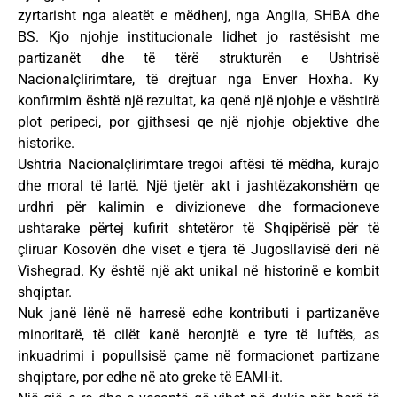
zyrtarisht nga aleatët e mëdhenj, nga Anglia, SHBA dhe
BS. Kjo njohje institucionale lidhet jo rastësisht me
partizanët dhe të tërë strukturën e Ushtrisë
Nacionalçlirimtare, të drejtuar nga Enver Hoxha. Ky
konfirmim është një rezultat, ka qenë një njohje e vështirë
plot peripeci, por gjithsesi qe një njohje objektive dhe
historike.
Ushtria Nacionalçlirimtare tregoi aftësi të mëdha, kurajo
dhe moral të lartë. Një tjetër akt i jashtëzakonshëm qe
urdhri për kalimin e divizioneve dhe formacioneve
ushtarake përtej kufirit shtetëror të Shqipërisë për të
çliruar Kosovën dhe viset e tjera të Jugosllavisë deri në
Vishegrad. Ky është një akt unikal në historinë e kombit
shqiptar.
Nuk janë lënë në harresë edhe kontributi i partizanëve
minoritarë, të cilët kanë heronjtë e tyre të luftës, as
inkuadrimi i popullsisë çame në formacionet partizane
shqiptare, por edhe në ato greke të EAMI-it.