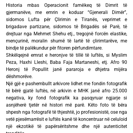
Historia mbas Operacionit famëkeq të Dimrit të
gjermanëve, me emrin e koduar “Gjenerali Dimër”,
sidomos Lufta për Çlirimin e Tiranës, veprimet e
brigadave partizane, sidomos të Brigadës së Parë, të
drejtuar nga Mehmet Shehu etj., tregojnë forcën elastike,
mençurinë, moralin shumë të lartë të çlirimtarëve, me
bindje të palëkundur për fitoren përfundimtare.
Shkëlqejnë emrat e heronjve të tillë të luftës, si Myslim
Peza, Haxhi Lleshi, Baba Faja Martaneshi, etj. Afro 90
Heronj të Popullit janë pararoja e dhjetra mijëra
dëshmorëve.
Një gjë e pashembullt arkivore lidhet me fondin fotografik
të bërë gjatë luftës, në arkivin e MHK janë afro 25.000
negativa, ky fond fotografik ka pasqyruar ngjarje si
asnjëherë tjetër në histori më parë. Këto foto të bëra
shpesh nga fotografë të thjeshtë, jo profesionistë, ose nga
vetë pjesëmarrësit e luftës kanë të koncentruar në celuloid
një ekzotikë të papërsëritshme dhe një autenticitet