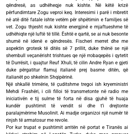
qëndresë, as udhëheqje nuk kishte. Në këtë krizë
përfundimtare Zogu veproi keq. Interesimi i parë i mbretit
në atë ditë fatale ishte vetëm për shpëtimin e familjes së
vet. Zogu thjesht nuk kishte energjinë e mjaftueshme të
udhëhiqte një luftë të tillë. Është e qartë, se ai nuk besonte
shumë në idenë e qëndresës. Fischeri merret dhe me
aspektin grotesk të ditës së 7 prillit, duke thënë se një
shembull veçanërisht trishtues qe një rrobaqepës i qytetit
të Durrësit, i quajtur Reuf Xhuli, të cilin Andre Ryan e gjeti
duke përgatitur flamuj italianë prej basme ditën, që
italianët po shkelnin Shqipërinë.
Një shkallë trimërie, të çuditshme tregoi ish kryeministri
Mehdi Frashëri, i cili filloi të transmetonte në radio me
iniciativën e tij sulme të forta në disa gjuhë të huaja
kundër pushtimit të vendit si dhe t’i drejtonte
paralajmërime Musolinit. Ai madje organizoi një numër të
rinjsh të armatosur me revole.
Por kur trupat e pushtimit arritën në portat e Tiranës ai