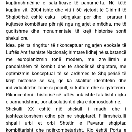
kuptimshmërinë e sakrificave të panumërta. Në këtë
kuptim viti 2004 ishte dhe viti i 60 vjetorit të Çlirimit të
Shqipërisë, është caku i përgjakur, por dhe i praruar i
kujtesës kombëtare për një nga ngjarjet e mëdha, më të
çuditshme dhe monumentale të krejt historisë sonë
shekullore.
Idea, për ta ringritur të rikonceptuar ngjarjen epokale të
Luftës Antifashiste Nacionalçlirimtare lidhej në substancë
me europianizmin tonë modern, me zhvillimin e
pandalshëm të kombit dhe të shoqërisë shqiptare, me
optimizmin konceptual të së ardhmes të Shqipërisë të
krejt historisë së saj, që ka skalitur identitetin dhe
individualitetin tonë si popull, si kulturë dhe si qytetërim.
Rikonceptimi i historisë së luftës nuk ishte fatalisht diçka
e pamundshme, por absolutisht diçka e domosdoshme.
Shekulli XX është një shekull i madh dhe i
jashtëzakonshëm edhe për ne shqiptarët. Fillimshekulli
shpalli urbi et orbi Shtetin e Pavarur shqiptar,
kombëtarisht dhe ndërkombëtarisht. Kjo është Porta e