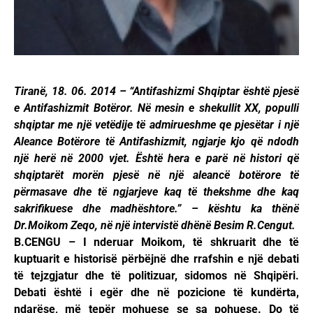
Tiranë, 18. 06. 2014 – “Antifashizmi Shqiptar është pjesë
e Antifashizmit Botëror. Në mesin e shekullit XX, populli
shqiptar me një vetëdije të admirueshme qe pjesëtar i një
Aleance Botërore të Antifashizmit, ngjarje kjo që ndodh
një herë në 2000 vjet. Është hera e parë në histori që
shqiptarët morën pjesë në një aleancë botërore të
përmasave dhe të ngjarjeve kaq të thekshme dhe kaq
sakrifikuese dhe madhështore.” – kështu ka thënë
Dr.Moikom Zeqo, në një intervistë dhënë Besim R.Cengut.
B.CENGU – I nderuar Moikom, të shkruarit dhe të
kuptuarit e historisë përbëjnë dhe rrafshin e një debati
të tejzgjatur dhe të politizuar, sidomos në Shqipëri.
Debati është i egër dhe në pozicione të kundërta,
ndarëse, më tepër mohuese se sa pohuese. Do të