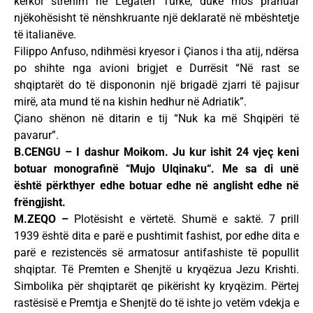
kërkoi strehim në Legatën Turke, duke mos pranuar
njëkohësisht të nënshkruante një deklaratë në mbështetje
të italianëve.
Filippo Anfuso, ndihmësi kryesor i Çianos i tha atij, ndërsa
po shihte nga avioni brigjet e Durrësit “Në rast se
shqiptarët do të dispononin një brigadë zjarri të pajisur
mirë, ata mund të na kishin hedhur në Adriatik”.
Çiano shënon në ditarin e tij “Nuk ka më Shqipëri të
pavarur”.
B.CENGU – I dashur Moikom. Ju kur ishit 24 vjeç keni
botuar monografinë “Mujo Ulqinaku“. Me sa di unë
është përkthyer edhe botuar edhe në anglisht edhe në
frëngjisht.
M.ZEQO –
Plotësisht e vërtetë. Shumë e saktë. 7 prill
1939 është dita e parë e pushtimit fashist, por edhe dita e
parë e rezistencës së armatosur antifashiste të popullit
shqiptar. Të Premten e Shenjtë u kryqëzua Jezu Krishti.
Simbolika për shqiptarët qe pikërisht ky kryqëzim. Përtej
rastësisë e Premtja e Shenjtë do të ishte jo vetëm vdekja e