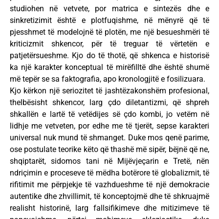
studiohen në vetvete, por matrica e sintezës dhe e
sinkretizimit është e plotfuqishme, në mënyrë që të
pjesshmet të modelojnë të plotën, me një besueshmëri të
kriticizmit shkencor, për të treguar të vërtetën e
patjetërsueshme. Kjo do të thotë, që shkenca e historisë
ka një karakter konceptual të mirëfilltë dhe është shumë
më tepër se sa faktografia, apo kronologjitë e fosilizuara.
Kjo kërkon një seriozitet të jashtëzakonshëm profesional,
thelbësisht shkencor, larg çdo diletantizmi, që shpreh
shkallën e lartë të vetëdijes së çdo kombi, jo vetëm në
lidhje me vetveten, por edhe me të tjerët, sepse karakteri
universal nuk mund të shmanget. Duke mos qenë parime,
ose postulate teorike këto që thashë më sipër, bëjnë që ne,
shqiptarët, sidomos tani në Mijëvjeçarin e Tretë, nën
ndriçimin e proceseve të mëdha botërore të globalizmit, të
rifitimit me përpjekje të vazhdueshme të një demokracie
autentike dhe zhvillimit, të konceptojmë dhe të shkruajmë
realisht historinë, larg fallsifikimeve dhe mitizimeve të