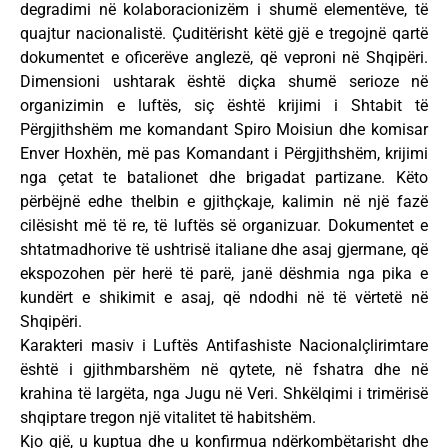
degradimi në kolaboracionizëm i shumë elementëve, të
quajtur nacionalistë. Çuditërisht këtë gjë e tregojnë qartë
dokumentet e oficerëve anglezë, që veproni në Shqipëri.
Dimensioni ushtarak është diçka shumë serioze në
organizimin e luftës, siç është krijimi i Shtabit të
Përgjithshëm me komandant Spiro Moisiun dhe komisar
Enver Hoxhën, më pas Komandant i Përgjithshëm, krijimi
nga çetat te batalionet dhe brigadat partizane. Këto
përbëjnë edhe thelbin e gjithçkaje, kalimin në një fazë
cilësisht më të re, të luftës së organizuar. Dokumentet e
shtatmadhorive të ushtrisë italiane dhe asaj gjermane, që
ekspozohen për herë të parë, janë dëshmia nga pika e
kundërt e shikimit e asaj, që ndodhi në të vërtetë në
Shqipëri.
Karakteri masiv i Luftës Antifashiste Nacionalçlirimtare
është i gjithmbarshëm në qytete, në fshatra dhe në
krahina të largëta, nga Jugu në Veri. Shkëlqimi i trimërisë
shqiptare tregon një vitalitet të habitshëm.
Kjo gjë, u kuptua dhe u konfirmua ndërkombëtarisht dhe