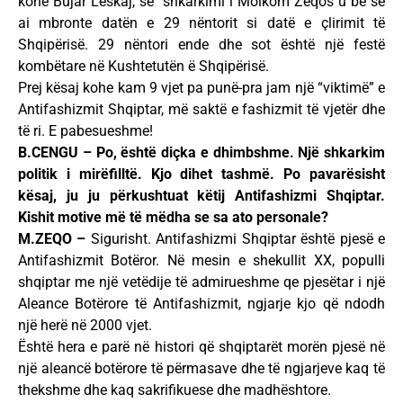
kohe Bujar Leskaj, se “shkarkimi i Moikom Zeqos u bë se
ai mbronte datën e 29 nëntorit si datë e çlirimit të
Shqipërisë. 29 nëntori ende dhe sot është një festë
kombëtare në Kushtetutën ë Shqipërisë.
Prej kësaj kohe kam 9 vjet pa punë-pra jam një “viktimë” e
Antifashizmit Shqiptar, më saktë e fashizmit të vjetër dhe
të ri. E pabesueshme!
B.CENGU – Po, është diçka e dhimbshme. Një shkarkim
politik i mirëfilltë. Kjo dihet tashmë. Po pavarësisht
kësaj, ju ju përkushtuat këtij Antifashizmi Shqiptar.
Kishit motive më të mëdha se sa ato personale?
M.ZEQO –
Sigurisht. Antifashizmi Shqiptar është pjesë e
Antifashizmit Botëror. Në mesin e shekullit XX, populli
shqiptar me një vetëdije të admirueshme qe pjesëtar i një
Aleance Botërore të Antifashizmit, ngjarje kjo që ndodh
një herë në 2000 vjet.
Është hera e parë në histori që shqiptarët morën pjesë në
një aleancë botërore të përmasave dhe të ngjarjeve kaq të
thekshme dhe kaq sakrifikuese dhe madhështore.