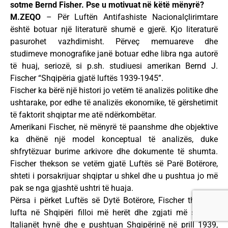
sotme Bernd Fisher. Pse u motivuat në këtë mënyrë?
M.ZEQO
– Për Luftën Antifashiste Nacionalçlirimtare
është botuar një literaturë shumë e gjerë. Kjo literaturë
pasurohet vazhdimisht. Përveç memuareve dhe
studimeve monografike janë botuar edhe libra nga autorë
të huaj, seriozë, si p.sh. studiuesi amerikan Bernd J.
Fischer “Shqipëria gjatë luftës 1939-1945”.
Fischer ka bërë një histori jo vetëm të analizës politike dhe
ushtarake, por edhe të analizës ekonomike, të gërshetimit
të faktorit shqiptar me atë ndërkombëtar.
Amerikani Fischer, në mënyrë të paanshme dhe objektive
ka dhënë një model konceptual të analizës, duke
shfrytëzuar burime arkivore dhe dokumente të shumta.
Fischer thekson se vetëm gjatë Luftës së Parë Botërore,
shteti i porsakrijuar shqiptar u shkel dhe u pushtua jo më
pak se nga gjashtë ushtri të huaja.
Përsa i përket Luftës së Dytë Botërore, Fischer thotë se
lufta në Shqipëri filloi më herët dhe zgjati më shumë.
Italianët hynë dhe e pushtuan Shqipërinë në prill 1939,