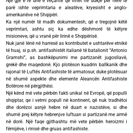
Një gjë e re dhe e veçantë që vihet në dukje për herë të
parë ishte veprimtaria e aleatëve, kryesisht e anglo-
amerikanëve në Shqipëri.
Ka një numër të madh dokumentesh, që e tregojnë këtë
veprimtari, ashtu siç ka edhe dëshmorë të këtyre
misioneve, që u vranë për lirinë e Shqipërisë.
Nuk janë lënë në harresë as kontributet e ushtarëve etnikë
të huaj, si p.sh. antifashistët italianë të batalionit “Antonio
Gramshi”, as bashkëpunimi me partizanët jugosllavë,
grekë dhe maqedonë. Kjo plotëson kuadrin ballkanik dhe
rajonal të Luftës Antifashiste të armatosur, duke plotësuar
në shumë aspekte dhe elemente Aleancën Antifashiste
Botërore në përgjithësi.
Një kënd më vete përbën fakti unikal në Evropë, që populli
shqiptar, qe i vetmi popull në kontinent, që nuk tradhëtoi
dhe dorëzoi asnjë hebre në duart e nazistëve, si dhe
shumë prej këtyre hebrenjve luftuan si partizanë me armë
në dorë. Një faqe gjithashtu më vete përbën heroizmi i
fëmijëve, i rinisë dhe gruas antifashiste.