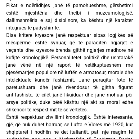
Pikat e ndërlidhjes janë të pamohueshme, gërshetimi
është mjeshtëria dhe thelbi i muzeumologjisë,
dallimshmëria e saj disiplinore, ka kështu një karakter
integrues të padyshimtë.
Disa kritere kryesore janë respektuar sipas logjikës së
mësipërme: është synuar, që të paraqiten ngjarjet e
veçanta dhe kryesore brenda gjithë ngjarjes madhore në
kufijtë kronologjikë. Personalitetet politikë dhe ushtarakë
janë vënë në një raport të vetëkuptueshëm me
pjesëmarrjen popullore në luftën e armatosur, morale dhe
intelektuale kundër fashizmit. Janë paraqitur foto të
paretushuara dhe janë rivendosur të gjitha figurat
antifashiste, të cilët janë likuiduar dhe janë mohuar për
arsye politike, duke bërë kështu një akt sa moral edhe
shkencor të respektimit të së vërtetës.
Është respektuar zhvillimi kronologjik. Është interesante,
gjë, që nuk duhet harruar, se Lufta e Vlorës më 1920, kur
shqiptarët i hodhën në det italianët, pati një reagim të