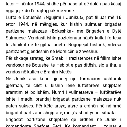
tetor – nëntor 1944, si dhe për pasojat që dolën pas kësaj
ngjarjeje, do t’i trajtoj pak më vonë.
Lufta e Botushës «Ngujimi i Junikut», pat filluar më 16
tetor 1944, në mëngjes, kur kishin sulmuar brigadat
partizane malazeze «Bokeshka» me Brigadën e Dytë
Sulmuese. Vendasit ishin pozicionuar nëpër kullat-fortesa
të Junikut në të gjitha anët e Rogopeçit historik, ndërsa
partizanët gjendeshin në Mornicën e zhveshur.
Për shkaqe strategjike Shtabi i rrezistencës në fillim ishte
vendosur në Botushë, te Hebibt e pas ditësh, siç u tha, u
vendos në kullën e Brahim Metës.
Në Junik aso kohe gjendej një formacion ushtarak
gjerman, të cilët u kishin lënë luftëtarëve shqiptarë
aramtim të bollshëm. Numri i vullnetarëve – luftëtarëve
ishte i madh, prandaj brigadat partizane malazeze nuk
patën sukses. Për këtë arsye, atyre u erdhën në ndihmë
brigadat partizane shqiptare, me ç’rast ndryshoi situata.
Brigadat partizane shqiptare që erdhën në Junik i
komandonte Shefqet Peci. Ky komandant, i zgjuar e