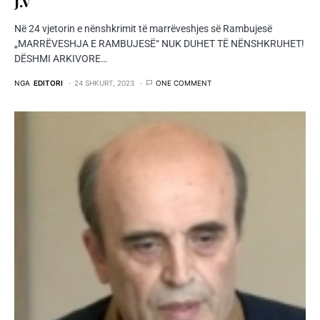
J.V
Në 24 vjetorin e nënshkrimit të marrëveshjes së Rambujesë
„MARRËVESHJA E RAMBUJESË“ NUK DUHET TË NËNSHKRUHET!
DËSHMI ARKIVORE…
NGA
EDITORI
24 SHKURT, 2023
ONE COMMENT