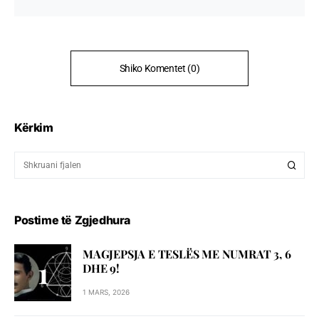
Shiko Komentet (0)
Kërkim
Postime të Zgjedhura
MAGJEPSJA E TESLËS ME NUMRAT 3, 6
DHE 9!
1 MARS, 2026