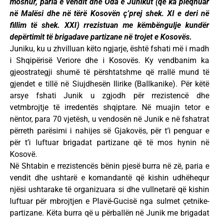
moshur, paria e vendit dhe Oda e Junikut (që ka pleqnuar
në Malësi dhe në tërë Kosovën ç’prej shek. XI e deri në
fillim të shek. XXI) rrezistuan me këmbëngulje kundër
depërtimit të brigadave partizane në trojet e Kosovës.
Juniku, ku u zhvilluan këto ngjarje, është fshati më i madh
i Shqipërisë Veriore dhe i Kosovës. Ky vendbanim ka
gjeostrategji shumë të përshtatshme që rrallë mund të
gjendet e tillë në Siujdhesën Ilirike (Ballkanike). Për këtë
arsye fshati Junik u zgjodh për rrezistencë dhe
vetmbrojtje të irredentës shqiptare. Në muajin tetor e
nëntor, para 70 vjetësh, u vendosën në Junik e në fshatrat
përreth parësimi i nahijes së Gjakovës, për t’i penguar e
për t’i luftuar brigadat partizane që të mos hynin në
Kosovë.
Në Shtabin e rrezistencës bënin pjesë burra në zë, paria e
vendit dhe ushtarë e komandantë që kishin udhëhequr
njësi ushtarake të organizuara si dhe vullnetarë që kishin
luftuar për mbrojtjen e Plavë-Gucisë nga sulmet çetnike-
partizane. Këta burra që u përballën në Junik me brigadat