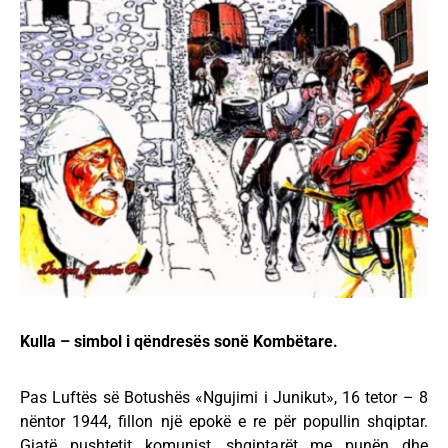
Kulla – simbol i qëndresës sonë Kombëtare.
Pas Luftës së Botushës «Ngujimi i Junikut», 16 tetor – 8
nëntor 1944, fillon një epokë e re për popullin shqiptar.
Gjatë pushtetit komunist, shqiptarët me punën dhe