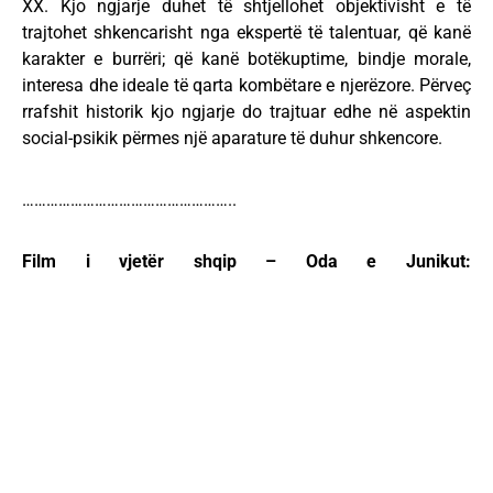
XX. Kjo ngjarje duhet të shtjellohet objektivisht e të
trajtohet shkencarisht nga ekspertë të talentuar, që kanë
karakter e burrëri; që kanë botëkuptime, bindje morale,
interesa dhe ideale të qarta kombëtare e njerëzore. Përveç
rrafshit historik kjo ngjarje do trajtuar edhe në aspektin
social-psikik përmes një aparature të duhur shkencore.
……………………………………………..
Film i vjetër shqip – Oda e Junikut: