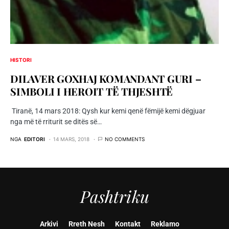
HISTORI
DILAVER GOXHAJ KOMANDANT GURI –
SIMBOLI I HEROIT TË THJESHTË
Tiranë, 14 mars 2018: Qysh kur kemi qenë fëmijë kemi dëgjuar
nga më të rriturit se ditës së…
NGA
EDITORI
14 MARS, 2018
NO COMMENTS
Pashtriku
Arkivi
Rreth Nesh
Kontakt
Reklamo