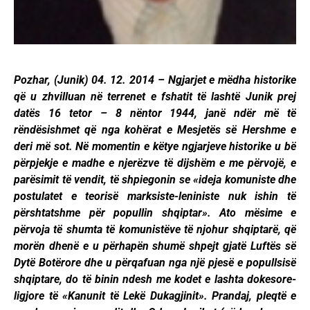
Pozhar, (Junik) 04. 12. 2014 – Ngjarjet e mëdha historike
që u zhvilluan në terrenet e fshatit të lashtë Junik prej
datës 16 tetor – 8 nëntor 1944, janë ndër më të
rëndësishmet që nga kohërat e Mesjetës së Hershme e
deri më sot. Në momentin e këtye ngjarjeve historike u bë
përpjekje e madhe e njerëzve të dijshëm e me përvojë, e
parësimit të vendit, të shpiegonin se «ideja komuniste dhe
postulatet e teorisë marksiste-leniniste nuk ishin të
përshtatshme për popullin shqiptar». Ato mësime e
përvoja të shumta të komunistëve të njohur shqiptarë, që
morën dhenë e u përhapën shumë shpejt gjatë Luftës së
Dytë Botërore dhe u përqafuan nga një pjesë e popullsisë
shqiptare, do të binin ndesh me kodet e lashta dokesore-
ligjore të «Kanunit të Lekë Dukagjinit». Prandaj, pleqtë e