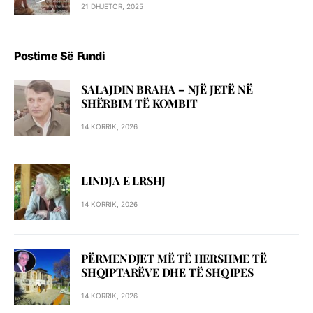
21 DHJETOR, 2025
Postime Së Fundi
SALAJDIN BRAHA – NJЁ JETЁ NЁ
SHЁRBIM TЁ KOMBIT
14 KORRIK, 2026
LINDJA E LRSHJ
14 KORRIK, 2026
PËRMENDJET MË TË HERSHME TË
SHQIPTARËVE DHE TË SHQIPES
14 KORRIK, 2026