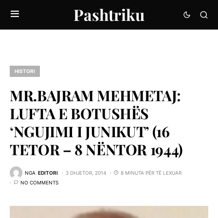
Pashtriku
HISTORI
MR.BAJRAM MEHMETAJ:
LUFTA E BOTUSHËS
‘NGUJIMI I JUNIKUT’ (16
TETOR – 8 NËNTOR 1944)
NGA
EDITORI
3 DHJETOR, 2014
8 MINUTA PËR TË LEXUAR
NO COMMENTS