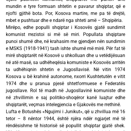
mundin e tyre formuan shtetin e pavarur shqiptar, që e
njofti gjithë bota. Por, Kosova martire, me pa të drejtë,
mbet e pushtuar dhe e ndarë nga shteti amë – Shqipëria.
Mirëpo, edhe populli shqiptar i Kosovës gjatë sundimit
komunist rrezistoi si më së miri. Popullata shqiptare
punoi shumë dhe, në krahasim me gjendjen nën sundimin
e MSKS (1918-1941) tash ishte shumë më mirë. Për fat të
mirë shqiptarët në Kosovë u shkolluan dhe u vetëdijësuan
në atë masë, sa udhëheqësia komuniste e Kosovës arritën
ta udhëhiqnin shtetin e Jugosllavisë. Në vitin 1974
Kosova u bë krahinë autonome, nxorri Kushtetutën e vitit
1974 dhe u pranua pjesë shtetformuese e Federatës
jugosllave. Rol të madh në Jugosllavinë komuniste dhe
në zhvillimin e saj politiko-shoqëror kanë luajtur edhe
shqiptarët, veçmas intelegjencia e Gjakovës me rrethinë.
Lufta e Botushës «Ngujimi i Junikut», që u zhvillua më 16
tetor – 8 nëntor 1944, është njëra ndër ngjarjet më të
rëndësishme të historisë së popullit shqiptar gjatë shek.