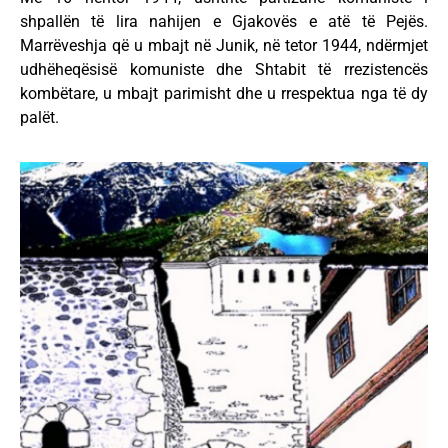
shpallën të lira nahijen e Gjakovës e atë të Pejës.
Marrëveshja që u mbajt në Junik, në tetor 1944, ndërmjet
udhëheqësisë komuniste dhe Shtabit të rrezistencës
kombëtare, u mbajt parimisht dhe u rrespektua nga të dy
palët.