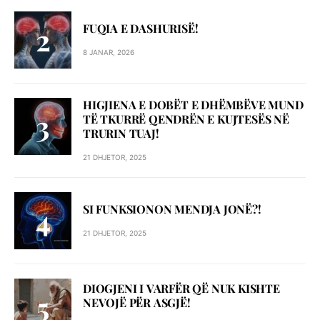
FUQIA E DASHURISË!
8 JANAR, 2026
HIGJIENA E DOBËT E DHËMBËVE MUND
TË TKURRË QENDRËN E KUJTESËS NË
TRURIN TUAJ!
21 DHJETOR, 2025
SI FUNKSIONON MENDJA JONË?!
21 DHJETOR, 2025
DIOGJENI I VARFËR QË NUK KISHTE
NEVOJË PËR ASGJË!