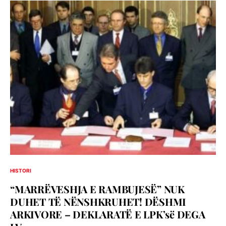
HISTORI
“MARRËVESHJA E RAMBUJESË” NUK
DUHET TË NËNSHKRUHET! DËSHMI
ARKIVORE – DEKLARATË E LPK’së DEGA