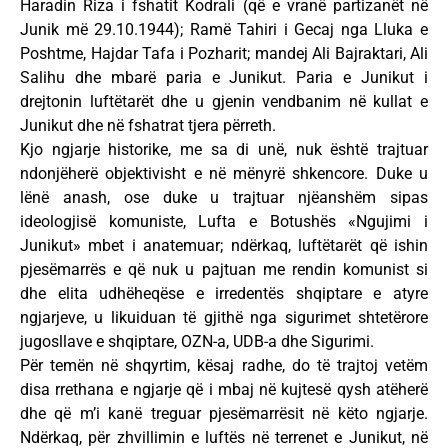
Haradin Riza i fshatit Kodrali (që e vranë partizanët në
Junik më 29.10.1944); Ramë Tahiri i Gecaj nga Lluka e
Poshtme, Hajdar Tafa i Pozharit; mandej Ali Bajraktari, Ali
Salihu dhe mbarë paria e Junikut. Paria e Junikut i
drejtonin luftëtarët dhe u gjenin vendbanim në kullat e
Junikut dhe në fshatrat tjera përreth.
Kjo ngjarje historike, me sa di unë, nuk është trajtuar
ndonjëherë objektivisht e në mënyrë shkencore. Duke u
lënë anash, ose duke u trajtuar njëanshëm sipas
ideologjisë komuniste, Lufta e Botushës «Ngujimi i
Junikut» mbet i anatemuar; ndërkaq, luftëtarët që ishin
pjesëmarrës e që nuk u pajtuan me rendin komunist si
dhe elita udhëheqëse e irredentës shqiptare e atyre
ngjarjeve, u likuiduan të gjithë nga sigurimet shtetërore
jugosllave e shqiptare, OZN-a, UDB-a dhe Sigurimi.
Për temën në shqyrtim, kësaj radhe, do të trajtoj vetëm
disa rrethana e ngjarje që i mbaj në kujtesë qysh atëherë
dhe që m’i kanë treguar pjesëmarrësit në këto ngjarje.
Ndërkaq, për zhvillimin e luftës në terrenet e Junikut, në