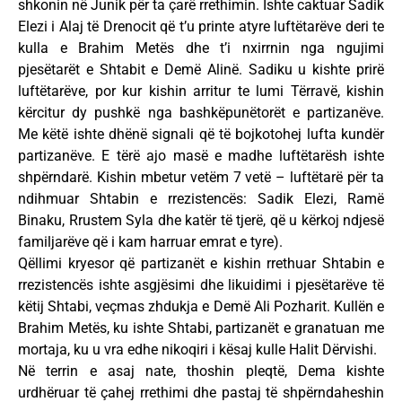
shkonin në Junik për ta çarë rrethimin. Ishte caktuar Sadik
Elezi i Alaj të Drenocit që t’u printe atyre luftëtarëve deri te
kulla e Brahim Metës dhe t’i nxirrnin nga ngujimi
pjesëtarët e Shtabit e Demë Alinë. Sadiku u kishte prirë
luftëtarëve, por kur kishin arritur te lumi Tërravë, kishin
kërcitur dy pushkë nga bashkëpunëtorët e partizanëve.
Me këtë ishte dhënë signali që të bojkotohej lufta kundër
partizanëve. E tërë ajo masë e madhe luftëtarësh ishte
shpërndarë. Kishin mbetur vetëm 7 vetë – luftëtarë për ta
ndihmuar Shtabin e rrezistencës: Sadik Elezi, Ramë
Binaku, Rrustem Syla dhe katër të tjerë, që u kërkoj ndjesë
familjarëve që i kam harruar emrat e tyre).
Qëllimi kryesor që partizanët e kishin rrethuar Shtabin e
rrezistencës ishte asgjësimi dhe likuidimi i pjesëtarëve të
këtij Shtabi, veçmas zhdukja e Demë Ali Pozharit. Kullën e
Brahim Metës, ku ishte Shtabi, partizanët e granatuan me
mortaja, ku u vra edhe nikoqiri i kësaj kulle Halit Dërvishi.
Në terrin e asaj nate, thoshin pleqtë, Dema kishte
urdhëruar të çahej rrethimi dhe pastaj të shpërndaheshin