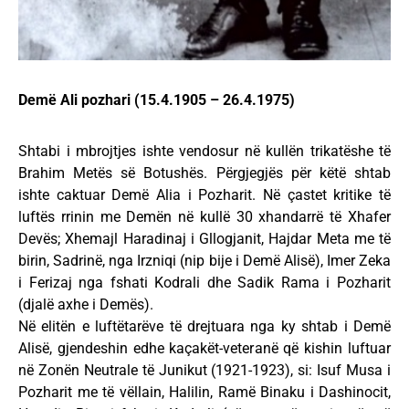
Demë Ali pozhari (15.4.1905 – 26.4.1975)
Shtabi i mbrojtjes ishte vendosur në kullën trikatëshe të
Brahim Metës së Botushës. Përgjegjës për këtë shtab
ishte caktuar Demë Alia i Pozharit. Në çastet kritike të
luftës rrinin me Demën në kullë 30 xhandarrë të Xhafer
Devës; Xhemajl Haradinaj i Gllogjanit, Hajdar Meta me të
birin, Sadrinë, nga Irzniqi (nip bije i Demë Alisë), Imer Zeka
i Ferizaj nga fshati Kodrali dhe Sadik Rama i Pozharit
(djalë axhe i Demës).
Në elitën e luftëtarëve të drejtuara nga ky shtab i Demë
Alisë, gjendeshin edhe kaçakët-veteranë që kishin luftuar
në Zonën Neutrale të Junikut (1921-1923), si: Isuf Musa i
Pozharit me të vëllain, Halilin, Ramë Binaku i Dashinocit,