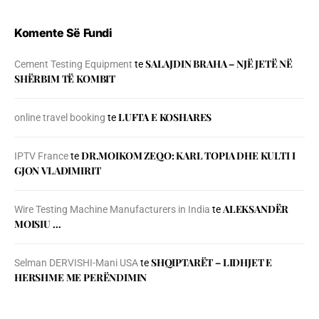
Komente Së Fundi
SALAJDIN BRAHA – NJЁ JETЁ NЁ
Cement Testing Equipment
te
SHЁRBIM TЁ KOMBIT
LUFTA E KOSHARES
online travel booking
te
DR.MOIKOM ZEQO: KARL TOPIA DHE KULTI I
IPTV France
te
GJON VLADIMIRIT
ALEKSANDËR
Wire Testing Machine Manufacturers in India
te
MOISIU …
SHQIPTARËT – LIDHJET E
Selman DERVISHI-Mani USA
te
HERSHME ME PERËNDIMIN