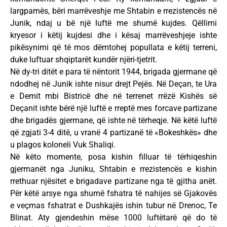
largpamës, bëri marrëveshje me Shtabin e rrezistencës në
Junik, ndaj u bë një luftë me shumë kujdes. Qëllimi
kryesor i këtij kujdesi dhe i kësaj marrëveshjeje ishte
pikësynimi që të mos dëmtohej popullata e këtij terreni,
duke luftuar shqiptarët kundër njëri-tjetrit.
Në dy-tri ditët e para të nëntorit 1944, brigada gjermane që
ndodhej në Junik ishte nisur drejt Pejës. Në Deçan, te Ura
e Demit mbi Bistricë dhe në terrenet rrëzë Kishës së
Deçanit ishte bërë një luftë e rreptë mes forcave partizane
dhe brigadës gjermane, që ishte në tërheqje. Në këtë luftë
që zgjati 3-4 ditë, u vranë 4 partizanë të «Bokeshkës» dhe
u plagos koloneli Vuk Shaliqi.
Në këto momente, posa kishin filluar të tërhiqeshin
gjermanët nga Juniku, Shtabin e rrezistencës e kishin
rrethuar njësitet e brigadave partizane nga të gjitha anët.
Për këtë arsye nga shumë fshatra të nahijes së Gjakovës
e veçmas fshatrat e Dushkajës ishin tubur në Drenoc, Te
Blinat. Aty gjendeshin mëse 1000 luftëtarë që do të