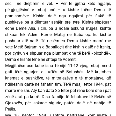
secili në drejtimin e vet. – Për të gjitha këto ngjarje,
përgjegjësinë e mbaj unë – u kishte thënë Dema të
pranishmëve. Kishin dalë nga ngujimi për flakë të
pushkëve, pa u dëmtuar asnjëri prej tyre. Kishte shpëtuar
edhe Demë Alia, i cili, pa u ndalë askund rrugës, kishte
shkuar tek Adem Ramë Mataj në Baballoç, ku kishte
pushuar atë natë. Të nesërmen Dema kishte marrë me
vete Metë Bajramin e Baballoçit dhe kishin dalë në Irzniq,
por çyrkun e shpuar nga plumbat dhe të bërë «blozhdë»,
Dema e kishte lënë në shtëpi të Ademit.
Megjithëse ose kohe isha fëmijë 11-12 vjeç, mbaj mend
gati tërë ngjarjen e Luftës së Botushës. Më kujtohen
krismat e pushkëve, të mitralezëve e të mortajave, që
ndiheshin qartë në fshatin tim. Tërë muaji tetor 1944, pat
marrë me shi. Aty kah data 26 tetor pat rënë borë dhe i pat
zënë arat pa korrë. Disa familje të fshatrave të Rekës së
Gjakovës, për shkaqe sigurie, patën dalë në nahije të
Pejës.
Më 16 nëntor 1944, ushtritë partizane komuniste i