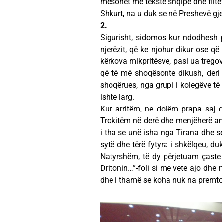
mësohet me tekste shqipe dhe flite
Shkurt, na u duk se në Preshevë gj
2.
Sigurisht, sidomos kur ndodhesh p
njerëzit, që ke njohur dikur ose q
kërkova mikpritësve, pasi ua treg
që të më shoqësonte dikush, deri
shoqërues, nga grupi i kolegëve të 
ishte larg.
Kur arritëm, ne dolëm prapa saj d
Trokitëm në derë dhe menjëherë an
i tha se unë isha nga Tirana dhe se 
sytë dhe tërë fytyra i shkëlqeu, du
Natyrshëm, të dy përjetuam çaste
Dritonin…”-foli si me vete ajo dhe 
dhe i thamë se koha nuk na premto