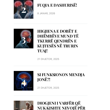
FUQIA E DASHURISË!
8 JANAR, 2026
HIGJIENA E DOBËT E
DHËMBËVE MUND TË
TKURRË QENDRËN E
KUJTESËS NË TRURIN
TUAJ!
21 DHJETOR, 2025
SI FUNKSIONON MENDJA
JONË?!
21 DHJETOR, 2025
DIOGJENI I VARFËR QË
NUK KISHTE NEVOJË PËR