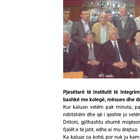
Pjesëtarë të Institutit të Integri
bashkë me kolegë, mësues dhe dre
Kur kaluan vetëm pak minuta, pa
ndritshëm dhe që i qeshte jo vetëm f
Dritoni, gjithashtu shumë miqësor
fjalët e të jatit, edhe ai mu drejt
Ka kaluar ca kohë, por nuk ju kam h