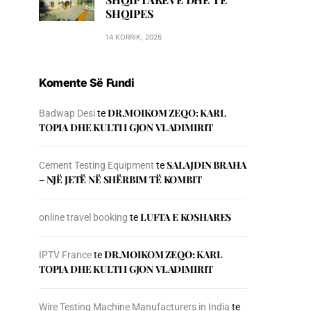
SHQIPES
14 KORRIK, 2026
Komente Së Fundi
DR.MOIKOM ZEQO: KARL
Badwap Desi
te
TOPIA DHE KULTI I GJON VLADIMIRIT
SALAJDIN BRAHA
Cement Testing Equipment
te
– NJЁ JETЁ NЁ SHЁRBIM TЁ KOMBIT
LUFTA E KOSHARES
online travel booking
te
DR.MOIKOM ZEQO: KARL
IPTV France
te
TOPIA DHE KULTI I GJON VLADIMIRIT
Wire Testing Machine Manufacturers in India
te