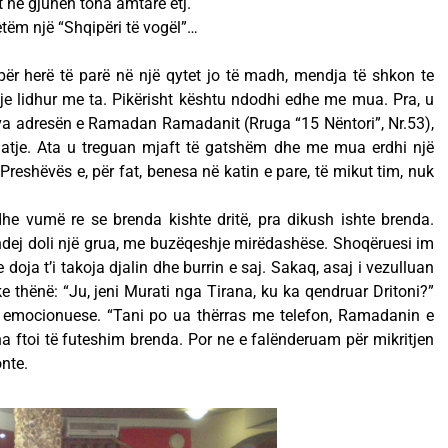
t në gjuhën tona amtare etj.
etëm një “Shqipëri të vogël”…
ër herë të parë në një qytet jo të madh, mendja të shkon te
ë je lidhur me ta. Pikërisht kështu ndodhi edhe me mua. Pra, u
ova adresën e Ramadan Ramadanit (Rruga “15 Nëntori”, Nr.53),
 atje. Ata u treguan mjaft të gatshëm dhe me mua erdhi një
Preshëvës e, për fat, benesa në katin e pare, të mikut tim, nuk
he vumë re se brenda kishte dritë, pra dikush ishte brenda.
dej doli një grua, me buzëqeshje mirëdashëse. Shoqëruesi im
doja t’i takoja djalin dhe burrin e saj. Sakaq, asaj i vezulluan
ke thënë: “Ju, jeni Murati nga Tirana, ku ka qendruar Dritoni?”
 emocionuese. “Tani po ua thërras me telefon, Ramadanin e
na ftoi të futeshim brenda. Por ne e falënderuam për mikritjen
nte.