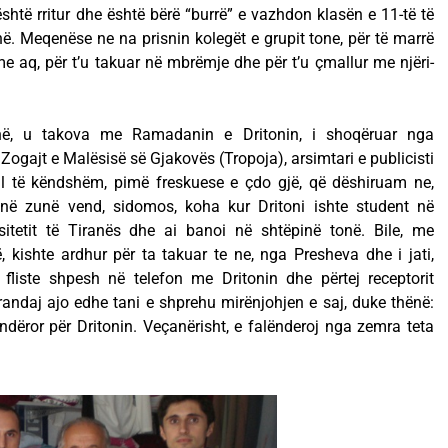
shtë rritur dhe është bërë “burrë” e vazhdon klasën e 11-të të
në. Meqenëse ne na prisnin kolegët e grupit tone, për të marrë
e aq, për t’u takuar në mbrëmje dhe për t’u çmallur me njëri-
në, u takova me Ramadanin e Dritonin, i shoqëruar nga
ogajt e Malësisë së Gjakovës (Tropoja), arsimtari e publicisti
al të këndshëm, pimë freskuese e çdo gjë, që dëshiruam ne,
në zunë vend, sidomos, koha kur Dritoni ishte student në
sitetit të Tiranës dhe ai banoi në shtëpinë tonë. Bile, me
, kishte ardhur për ta takuar te ne, nga Presheva dhe i jati,
liste shpesh në telefon me Dritonin dhe përtej receptorit
Prandaj ajo edhe tani e shprehu mirënjohjen e saj, duke thënë:
indëror për Dritonin. Veçanërisht, e falënderoj nga zemra teta