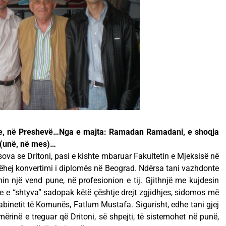
ike, në Preshevë…Nga e majta: Ramadan Ramadani, e shoqja
 (unë, në mes)…
ova se Dritoni, pasi e kishte mbaruar Fakultetin e Mjeksisë në
’i bëhej konvertimi i diplomës në Beograd. Ndërsa tani vazhdonte
nin një vend pune, në profesionion e tij. Gjithnjë me kujdesin
e e “shtyva” sadopak këtë çështje drejt zgjidhjes, sidomos më
abinetit të Komunës, Fatlum Mustafa. Sigurisht, edhe tani gjej
hmërinë e treguar që Dritoni, së shpejti, të sistemohet në punë,