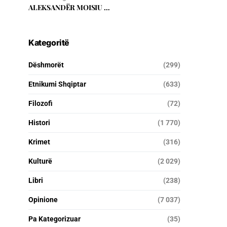
ALEKSANDËR MOISIU …
Kategoritë
Dëshmorët
(299)
Etnikumi Shqiptar
(633)
Filozofi
(72)
Histori
(1 770)
Krimet
(316)
Kulturë
(2 029)
Libri
(238)
Opinione
(7 037)
Pa Kategorizuar
(35)