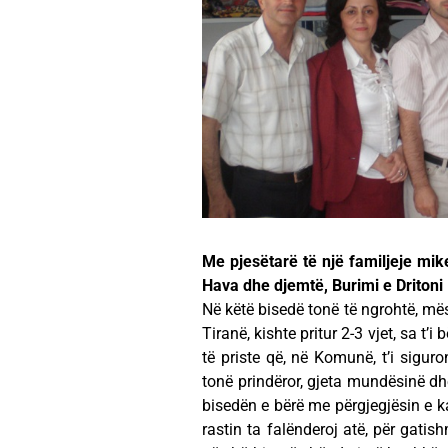
Me pjesëtarë të një familjeje m
Hava dhe djemtë, Burimi e Dritoni
Në këtë bisedë tonë të ngrohtë, mës
Tiranë, kishte pritur 2-3 vjet, sa t
të priste që, në Komunë, t’i siguro
tonë prindëror, gjeta mundësinë dh
bisedën e bërë me përgjegjësin e k
rastin ta falënderoj atë, për gatis