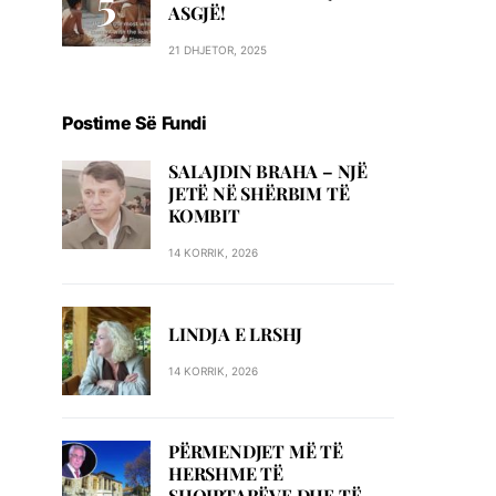
ASGJË!
21 DHJETOR, 2025
Postime Së Fundi
SALAJDIN BRAHA – NJЁ
JETЁ NЁ SHЁRBIM TЁ
KOMBIT
14 KORRIK, 2026
LINDJA E LRSHJ
14 KORRIK, 2026
PËRMENDJET MË TË
HERSHME TË
SHQIPTARËVE DHE TË