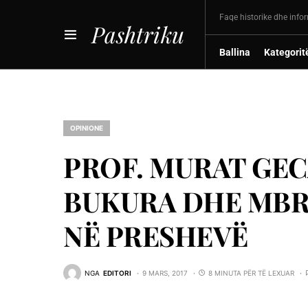
Faqe historike dhe info
Pashtriku
Ballina
Kategorit
OPINIONE
PROF. MURAT GEC
BUKURA DHE MBR
NË PRESHEVË
NGA
EDITORI
9 MARS, 2017
8 MINUTA PËR TË LEXUAR