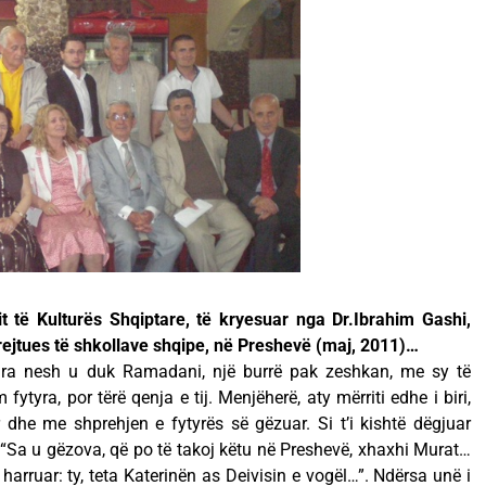
mit të Kulturës Shqiptare, të kryesuar nga Dr.Ibrahim Gashi,
jtues të shkollave shqipe, në Preshevë (maj, 2011)…
ra nesh u duk Ramadani, një burrë pak zeshkan, me sy të
ytyra, por tërë qenja e tij. Menjëherë, aty mërriti edhe i biri,
 dhe me shprehjen e fytyrës së gëzuar. Si t’i kishtë dëgjuar
ua: “Sa u gëzova, që po të takoj këtu në Preshevë, xhaxhi Murat…
arruar: ty, teta Katerinën as Deivisin e vogël…”. Ndërsa unë i