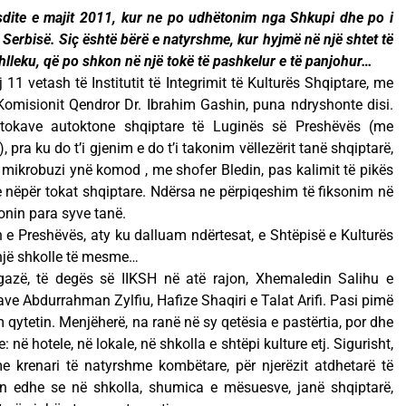
sdite e majit 2011, kur ne po udhëtonim nga Shkupi dhe po i
Serbisë. Siç është bërë e natyrshme, kur hyjmë në një shtet të
oshlleku, që po shkon në një tokë të pashkelur e të panjohur…
ej 11 vetash të Institutit të Integrimit të Kulturës Shqiptare, me
 Komisionit Qendror Dr. Ibrahim Gashin, puna ndryshonte disi.
okave autoktone shqiptare të Luginës së Preshëvës (me
pra ku do t’i gjenim e do t’i takonim vëllezërit tanë shqiptarë,
, mikrobuzi ynë komod , me shofer Bledin, pas kalimit të pikës
 nëpër tokat shqiptare. Ndërsa ne përpiqeshim të fiksonim në
onin para syve tanë.
 e Preshëvës, aty ku dalluam ndërtesat, e Shtëpisë e Kulturës
 një shkolle të mesme…
gazë, të degës së IIKSH në atë rajon, Xhemaledin Salihu e
lave Abdurrahman Zylfiu, Hafize Shaqiri e Talat Arifi. Pasi pimë
qytetin. Menjëherë, na ranë në sy qetësia e pastërtia, por dhe
ë hotele, në lokale, në shkolla e shtëpi kulture etj. Sigurisht,
 krenari të natyrshme kombëtare, për njerëzit atdhetarë të
n edhe se në shkolla, shumica e mësuesve, janë shqiptarë,