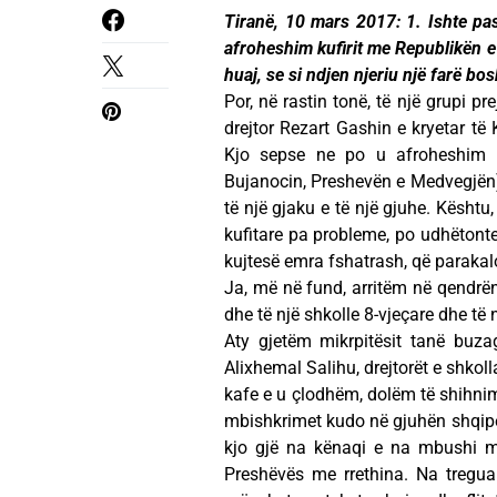
Tiranë, 10 mars 2017: 1. Ishte pa
afroheshim kufirit me Republikën e 
huaj, se si ndjen njeriu një farë b
Por, në rastin tonë, të një grupi pr
drejtor Rezart Gashin e kryetar të
Kjo sepse ne po u afroheshim t
Bujanocin, Preshevën e Medvegjën), 
të një gjaku e të një gjuhe. Kështu
kufitare pa probleme, po udhëtonte
kujtesë emra fshatrash, që parakal
Ja, më në fund, arritëm në qendrën
dhe të një shkolle 8-vjeçare dhe të
Aty gjetëm mikrpitësit tanë buza
Alixhemal Salihu, drejtorët e shkol
kafe e u çlodhëm, dolëm të shihnim 
mbishkrimet kudo në gjuhën shqipe: n
kjo gjë na kënaqi e na mbushi me
Preshëvës me rrethina. Na tregua