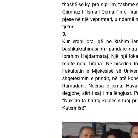
thashë se ky, pra nipi im, tashmë ë
Gjimnazit “Ismail Qemali”,n ë Tira
pjesë në një veprimtari, u ndamë m
tjetrin.
3.
Kur erdhi ora, që ne kishim le
bashkakrahinasi im i pandarë, nga Z
Ibrahim Hajdarmataj. Një një lok
miqtë nga Tirana. Në bisedën to
Fakultetin e Mjekësisë së Univer
shqetësimin e prindit, në atë kohë
Ramadani. Ndërsa e jëma, Hava f
dëgjohej zëri i saj i mallëngjuar. 
“Nuk do ta harroj kujdesin tuaj pr
Katerinën!”