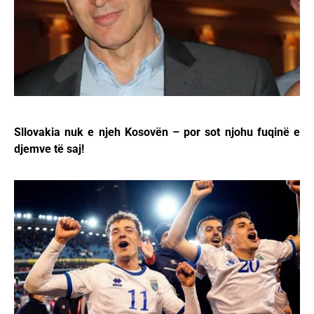
Sllovakia nuk e njeh Kosovën – por sot njohu fuqinë e
djemve të saj!