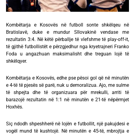
Kombëtarja e Kosovës në futboll sonte shkëlqeu në
Bratislavë, duke e mundur Sllovakinë vendase me
rezultatin 3:4. Në këtë përballje të vlefshme të play-off-it,
të gjithë futbollistët e përzgjedhur nga kryetrajneri Franko
Foda u angazhuan maksimalisht dhe treguan lojë të
shkëlqyer.
Kombëtarja e Kosovës, edhe pse pësoi gol që në minutën
e 4-të të pjesës së parë, nuk u demoralizua. Ajo, me sulme
të shpejta dhe të organizuara për mrekulli, arriti të
barazojë rezultatin në 1:1 në minutën e 21-të nëpërmjet
Hoxhës.
Siç ndodh shpeshherë në lojën e futbollit, një pakujdesi e
vogël mund të kushtojë. Në minutën e 45-të, mbrojtja e