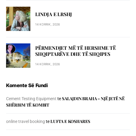
LINDJA E LRSHJ
14 KORRIK, 2026
PËRMENDJET MË TË HERSHME TË
SHQIPTARËVE DHE TË SHQIPES
14 KORRIK, 2026
Komente Së Fundi
SALAJDIN BRAHA – NJЁ JETЁ NЁ
Cement Testing Equipment
te
SHЁRBIM TЁ KOMBIT
LUFTA E KOSHARES
online travel booking
te