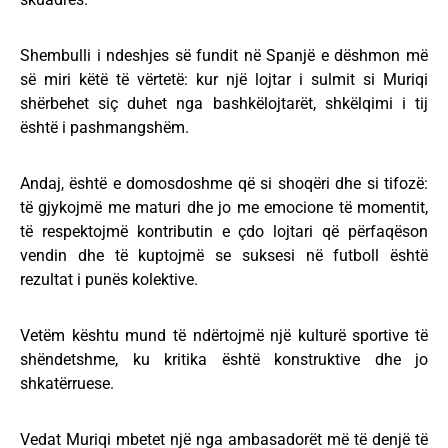
Shembulli i ndeshjes së fundit në Spanjë e dëshmon më
së miri këtë të vërtetë: kur një lojtar i sulmit si Muriqi
shërbehet siç duhet nga bashkëlojtarët, shkëlqimi i tij
është i pashmangshëm.
Andaj, është e domosdoshme që si shoqëri dhe si tifozë:
të gjykojmë me maturi dhe jo me emocione të momentit,
të respektojmë kontributin e çdo lojtari që përfaqëson
vendin dhe të kuptojmë se suksesi në futboll është
rezultat i punës kolektive.
Vetëm kështu mund të ndërtojmë një kulturë sportive të
shëndetshme, ku kritika është konstruktive dhe jo
shkatërruese.
Vedat Muriqi mbetet një nga ambasadorët më të denjë të