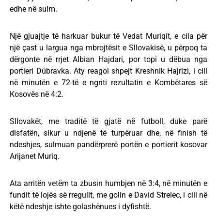
edhe në sulm.
Një gjuajtje të harkuar bukur të Vedat Muriqit, e cila për
një çast u largua nga mbrojtësit e Sllovakisë, u përpoq ta
dërgonte në rrjet Albian Hajdari, por topi u dëbua nga
portieri Dúbravka. Aty reagoi shpejt Kreshnik Hajrizi, i cili
në minutën e 72-të e ngriti rezultatin e Kombëtares së
Kosovës në 4:2.
Sllovakët, me traditë të gjatë në futboll, duke parë
disfatën, sikur u ndjenë të turpëruar dhe, në finish të
ndeshjes, sulmuan pandërprerë portën e portierit kosovar
Arijanet Muriq.
Ata arritën vetëm ta zbusin humbjen në 3:4, në minutën e
fundit të lojës së rregullt, me golin e David Strelec, i cili në
këtë ndeshje ishte golashënues i dyfishtë.