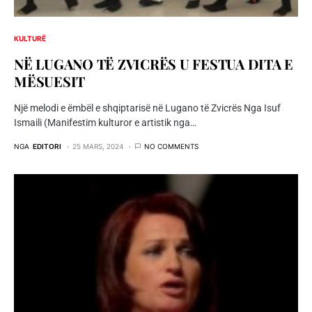
KULTURË
NË LUGANO TË ZVICRËS U FESTUA DITA E
MËSUESIT
Një melodi e ëmbël e shqiptarisë në Lugano të Zvicrës Nga Isuf
Ismaili (Manifestim kulturor e artistik nga…
NGA
EDITORI
25 MARS, 2024
NO COMMENTS