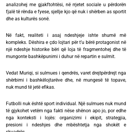
analizohej me gjakftohtësi, në rrjetet sociale u përdorën
fjalë të rënda e fyese, sjellje kjo që nuk i shërben as sportit
dhe as kulturës sonë.
Në fakt, realiteti i asaj ndeshjeje ishte shumë më
kompleks. Dëshira e çdo lojtari për t’u bërë protagonist në
një ndeshje historike bëri që loja të fragmentohej dhe të
mungonte bashkëpunimi i duhur në repartin e sulmit.
Vedat Muriqi, si sulmues i qendrës, varet drejtpërdrejt nga
shërbimi i bashkëlojtarëve dhe, në mungesë të topave,
nuk mund të jetë efikas.
Futbolli nuk është sport individual. Një sulmues nuk mund
të gjykohet vetëm nga fakti nëse shënon apo jo, por edhe
nga konteksti i lojës: organizimi i ekipit, strategjia,
presioni i ndeshjes dhe mbështetja nga shokët e
skuadrës.