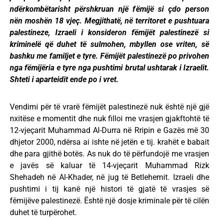
ndërkombëtarisht përshkruan një fëmijë si çdo person
nën moshën 18 vjeç. Megjithatë, në territoret e pushtuara
palestineze, Izraeli i konsideron fëmijët palestinezë si
kriminelë që duhet të sulmohen, mbyllen ose vriten, së
bashku me familjet e tyre. Fëmijët palestinezë po privohen
nga fëmijëria e tyre nga pushtimi brutal ushtarak i Izraelit.
Shteti i aparteidit ende po i vret.
Vendimi për të vrarë fëmijët palestinezë nuk është një gjë
nxitëse e momentit dhe nuk filloi me vrasjen gjakftohtë të
12-vjeçarit Muhammad Al-Durra në Rripin e Gazës më 30
dhjetor 2000, ndërsa ai ishte në jetën e tij. krahët e babait
dhe para gjithë botës. As nuk do të përfundojë me vrasjen
e javës së kaluar të 14-vjeçarit Muhammad Rizk
Shehadeh në Al-Khader, në jug të Betlehemit. Izraeli dhe
pushtimi i tij kanë një histori të gjatë të vrasjes së
fëmijëve palestinezë. Është një dosje kriminale për të cilën
duhet të turpërohet.