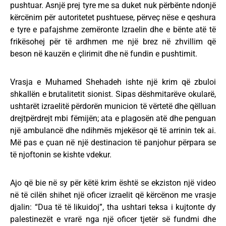
pushtuar. Asnjë prej tyre me sa duket nuk përbënte ndonjë
kërcënim për autoritetet pushtuese, përveç nëse e qeshura
e tyre e pafajshme zemëronte Izraelin dhe e bënte atë të
frikësohej për të ardhmen me një brez në zhvillim që
beson në kauzën e çlirimit dhe në fundin e pushtimit.
Vrasja e Muhamed Shehadeh ishte një krim që zbuloi
shkallën e brutalitetit sionist. Sipas dëshmitarëve okularë,
ushtarët izraelitë përdorën municion të vërtetë dhe qëlluan
drejtpërdrejt mbi fëmijën; ata e plagosën atë dhe penguan
një ambulancë dhe ndihmës mjekësor që të arrinin tek ai.
Më pas e çuan në një destinacion të panjohur përpara se
të njoftonin se kishte vdekur.
Ajo që bie në sy për këtë krim është se ekziston një video
në të cilën shihet një oficer izraelit që kërcënon me vrasje
djalin: “Dua të të likuidoj”, tha ushtari teksa i kujtonte dy
palestinezët e vrarë nga një oficer tjetër së fundmi dhe