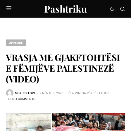
Pashtriku
OPINIONE
VRASJA ME GJAKFTOHTËSI
E FËMIJËVE PALESTINEZË
(VIDEO)
NGA
EDITORI
2 NËNTOR, 2023
4 MINUTA PËR TË LEXUAR
NO COMMENTS