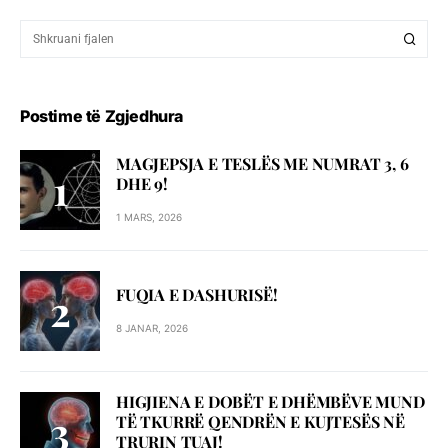
Postime të Zgjedhura
MAGJEPSJA E TESLËS ME NUMRAT 3, 6
DHE 9!
1 MARS, 2026
FUQIA E DASHURISË!
8 JANAR, 2026
HIGJIENA E DOBËT E DHËMBËVE MUND
TË TKURRË QENDRËN E KUJTESËS NË
TRURIN TUAJ!