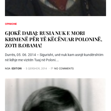
OPINIONE
GJOKË DABAJ: RUSIA NUK E MORI
KRIMENË PËR TË KËCËNUAR POLONINË,
ZOTI B.OBAMA!
Durrës, 05. 06. 2014 – Sigurisht, unë nuk kam asnjë kundërshtim
në lidhje me vizitën Tuaj në Poloni.…
NGA
EDITORI
5 QERSHOR, 2014
NO COMMENTS