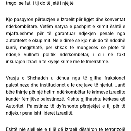
tregoi se fati i tij do të jetë i njëjtë.
Kjo pasqyron përbuzjen e Izraelit për ligjet dhe konventat
ndërkombëtare. Vetëm natyra e pashpirt e krimit është e
mjaftueshme për të garantuar ndjekjen penale nga
autoritetet e okupimit. Ne e dimë se kjo nuk do të ndodhë
kurrë, megjithatë, për shkak të mungesës së plotë të
ndonjë vullneti politik ndërkombëtar, i cili në fakt
inkurajon Izraelin të kryejë krime më të tmerrshme.
Vrasja e Shehadeh u dënua nga të gjitha fraksionet
palestineze dhe institucionet e të drejtave të njeriut. Janë
bërë thirrje për një hetim ndërkombëtar të krimeve izraelite
kundër fëmijëve palestinezë. Kishte gjithashtu kërkesa që
Autoriteti Palestinez të dyfishonte përpjekjet e tij për të
ndjekur penalisht liderët izraelitë.
Është një sjelljeje e tillë që Izraeli dëshiron të terrorizojë