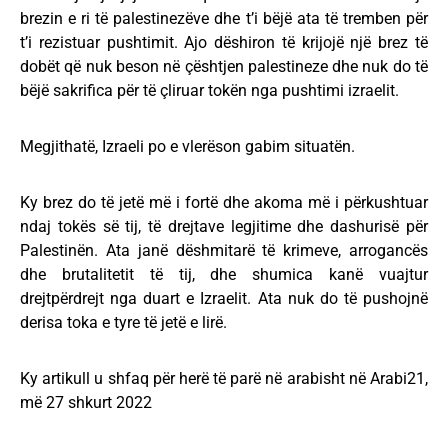
brezin e ri të palestinezëve dhe t’i bëjë ata të tremben për
t’i rezistuar pushtimit. Ajo dëshiron të krijojë një brez të
dobët që nuk beson në çështjen palestineze dhe nuk do të
bëjë sakrifica për të çliruar tokën nga pushtimi izraelit.
Megjithatë, Izraeli po e vlerëson gabim situatën.
Ky brez do të jetë më i fortë dhe akoma më i përkushtuar
ndaj tokës së tij, të drejtave legjitime dhe dashurisë për
Palestinën. Ata janë dëshmitarë të krimeve, arrogancës
dhe brutalitetit të tij, dhe shumica kanë vuajtur
drejtpërdrejt nga duart e Izraelit. Ata nuk do të pushojnë
derisa toka e tyre të jetë e lirë.
Ky artikull u shfaq për herë të parë në arabisht në Arabi21,
më 27 shkurt 2022