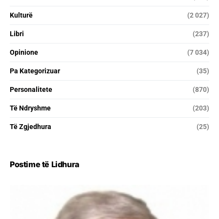
Kulturë
(2 027)
Libri
(237)
Opinione
(7 034)
Pa Kategorizuar
(35)
Personalitete
(870)
Të Ndryshme
(203)
Të Zgjedhura
(25)
Postime të Lidhura