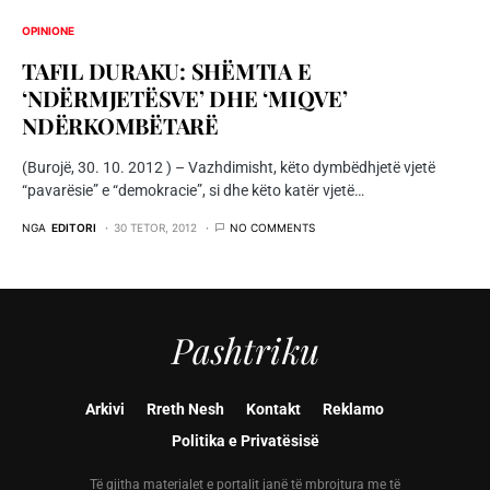
OPINIONE
TAFIL DURAKU: SHËMTIA E
‘NDËRMJETËSVE’ DHE ‘MIQVE’
NDËRKOMBËTARË
(Burojë, 30. 10. 2012 ) – Vazhdimisht, këto dymbëdhjetë vjetë
“pavarësie” e “demokracie”, si dhe këto katër vjetë…
NGA
EDITORI
30 TETOR, 2012
NO COMMENTS
Pashtriku
Arkivi
Rreth Nesh
Kontakt
Reklamo
Politika e Privatësisë
Të gjitha materialet e portalit janë të mbrojtura me të