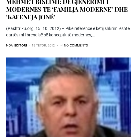
MEHMET BISLIMI: DEGJENERIMI I
MODERNES TE ‘FAMILJA MODERNE’ DHE
‘KAFENEJA JONË’
(Pashtriku.org, 15. 10. 2012) – Pikë reference e këtij shkrimi është
qartësimi i brendisë së konceptit të modernes,…
NGA
EDITORI
15 TETOR, 2012
NO COMMENTS