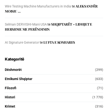
ALEKSANDËR
Wire Testing Machine Manufacturers in India
te
MOISIU …
SHQIPTARËT – LIDHJET E
Selman DERVISHI-Mani USA
te
HERSHME ME PERËNDIMIN
LUFTA E KOSHARES
AI Signature Generator
te
Kategoritë
Dëshmorët
(299)
Etnikumi Shqiptar
(633)
Filozofi
(71)
Histori
(1 770)
Krimet
(316)