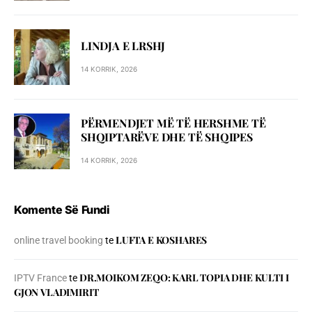
LINDJA E LRSHJ
14 KORRIK, 2026
PËRMENDJET MË TË HERSHME TË
SHQIPTARËVE DHE TË SHQIPES
14 KORRIK, 2026
Komente Së Fundi
LUFTA E KOSHARES
online travel booking
te
DR.MOIKOM ZEQO: KARL TOPIA DHE KULTI I
IPTV France
te
GJON VLADIMIRIT