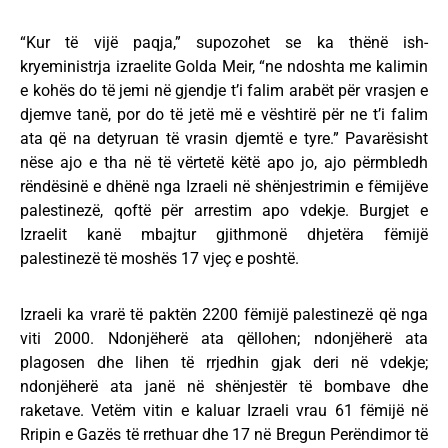
“Kur të vijë paqja,” supozohet se ka thënë ish-
kryeministrja izraelite Golda Meir, “ne ndoshta me kalimin
e kohës do të jemi në gjendje t’i falim arabët për vrasjen e
djemve tanë, por do të jetë më e vështirë për ne t’i falim
ata që na detyruan të vrasin djemtë e tyre.” Pavarësisht
nëse ajo e tha në të vërtetë këtë apo jo, ajo përmbledh
rëndësinë e dhënë nga Izraeli në shënjestrimin e fëmijëve
palestinezë, qoftë për arrestim apo vdekje. Burgjet e
Izraelit kanë mbajtur gjithmonë dhjetëra fëmijë
palestinezë të moshës 17 vjeç e poshtë.
Izraeli ka vrarë të paktën 2200 fëmijë palestinezë që nga
viti 2000. Ndonjëherë ata qëllohen; ndonjëherë ata
plagosen dhe lihen të rrjedhin gjak deri në vdekje;
ndonjëherë ata janë në shënjestër të bombave dhe
raketave. Vetëm vitin e kaluar Izraeli vrau 61 fëmijë në
Rripin e Gazës të rrethuar dhe 17 në Bregun Perëndimor të