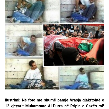
Ilustrimi: Në foto me shumë pamje Vrasja gjakftohtë e
12-vjeçarit Muhammad Al-Durra në Rripin e Gazës më