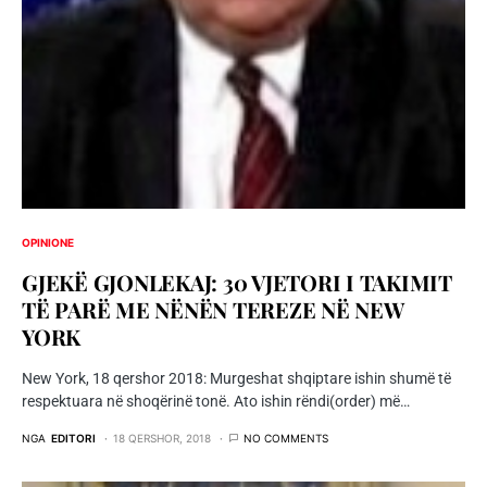
OPINIONE
GJEKË GJONLEKAJ: 30 VJETORI I TAKIMIT
TË PARË ME NËNËN TEREZE NË NEW
YORK
New York, 18 qershor 2018: Murgeshat shqiptare ishin shumë të
respektuara në shoqërinë tonë. Ato ishin rëndi(order) më…
NGA
EDITORI
18 QERSHOR, 2018
NO COMMENTS