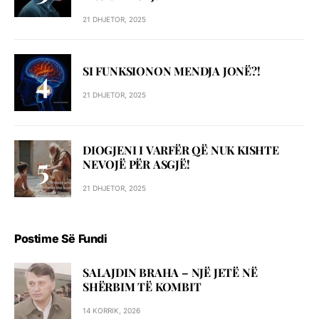
21 DHJETOR, 2025
SI FUNKSIONON MENDJA JONË?!
21 DHJETOR, 2025
DIOGJENI I VARFËR QË NUK KISHTE
NEVOJË PËR ASGJË!
21 DHJETOR, 2025
Postime Së Fundi
SALAJDIN BRAHA – NJЁ JETЁ NЁ
SHЁRBIM TЁ KOMBIT
14 KORRIK, 2026