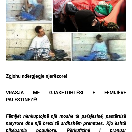
Zgjohu ndërgjegje njerëzore!
VRASJA ME GJAKFTOHTËSI E FËMIJËVE
PALESTINEZË!
Fëmijët nënkuptojnë një moshë të pafajësisë, pastërtisë
natyrore dhe një brezi të ardhshëm premtues. Kjo është
pikëpamja popullore. Përkufizimi i pranuar