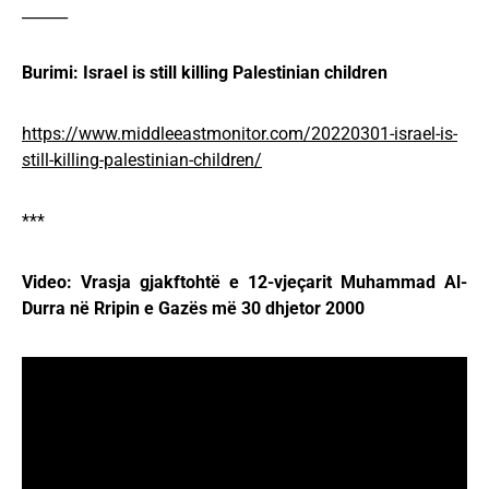
______
Burimi: Israel is still killing Palestinian children
https://www.middleeastmonitor.com/20220301-israel-is-
still-killing-palestinian-children/
***
Video: Vrasja gjakftohtë e 12-vjeçarit Muhammad Al-
Durra në Rripin e Gazës më 30 dhjetor 2000